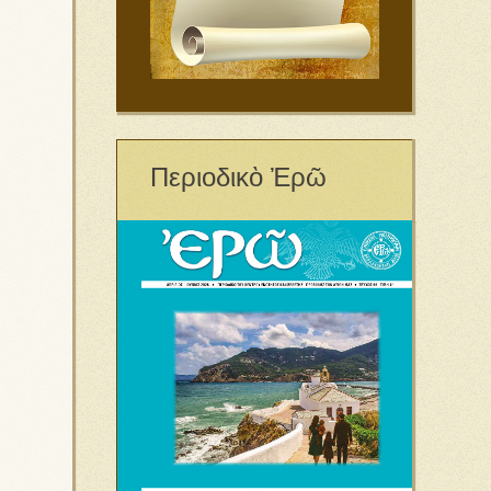
Περιοδικὸ Ἐρῶ