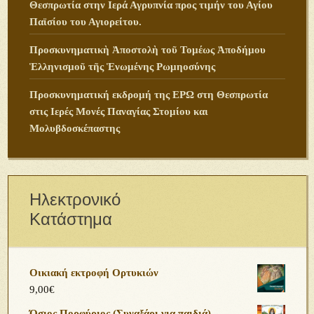
Θεσπρωτία στην Ιερά Αγρυπνία προς τιμήν του Αγίου
Παϊσίου του Αγιορείτου.
Προσκυνηματικὴ Ἀποστολὴ τοῦ Τομέως Ἀποδήμου
Ἑλληνισμοῦ τῆς Ἑνωμένης Ρωμηοσύνης
Προσκυνηματική εκδρομή της ΕΡΩ στη Θεσπρωτία
στις Ιερές Μονές Παναγίας Στομίου και
Μολυβδοσκέπαστης
Ηλεκτρονικό
Κατάστημα
Οικιακή εκτροφή Ορτυκιών
9,00
€
Όσιος Πορφύριος (Συναξάρι για παιδιά)