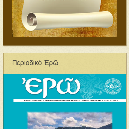
Περιοδικὸ Ἐρῶ