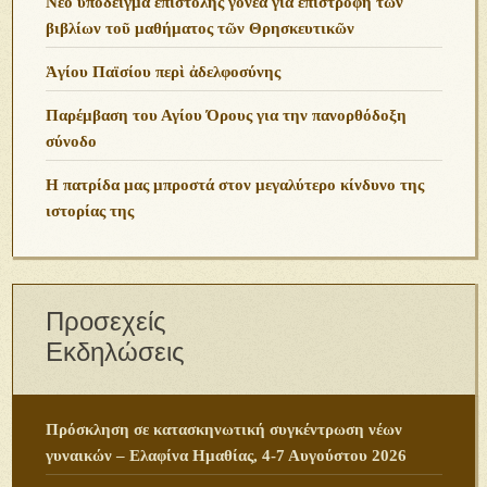
Νέο ὑπόδειγμα ἐπιστολῆς γονέα γιά ἐπιστροφή τῶν
βιβλίων τοῦ μαθήματος τῶν Θρησκευτικῶν
Ἁγίου Παϊσίου περὶ ἀδελφοσύνης
Παρέμβαση του Αγίου Όρους για την πανορθόδοξη
σύνοδο
Η πατρίδα μας μπροστά στον μεγαλύτερο κίνδυνο της
ιστορίας της
Προσεχείς
Εκδηλώσεις
Πρόσκληση σε κατασκηνωτική συγκέντρωση νέων
γυναικών – Ελαφίνα Ημαθίας, 4-7 Αυγούστου 2026