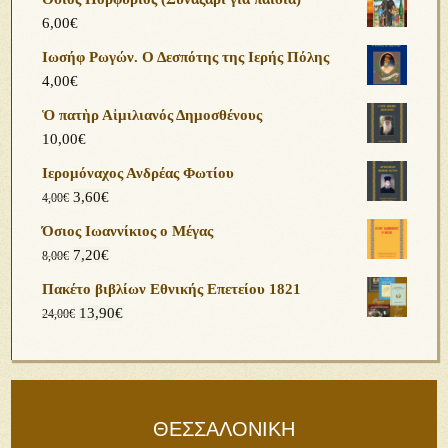
6,00
€
Ιωσήφ Ρωγών. Ο Δεσπότης της Ιερής Πόλης
4,00
€
Ὁ πατὴρ Αἰμιλιανός Δημοσθένους
10,00
€
Ιερομόναχος Ανδρέας Φωτίου
3,60
€
4,00
€
Όσιος Ιωαννίκιος ο Μέγας
7,20
€
8,00
€
Πακέτο βιβλίων Εθνικής Επετείου 1821
13,90
€
24,00
€
ΘΕΣΣΑΛΟΝΙΚΗ