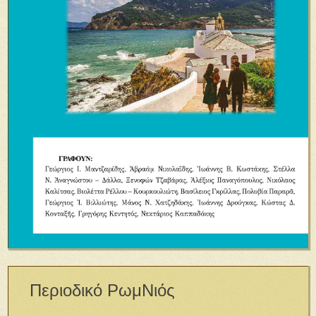
Περιοδικό ΡωμΝιός