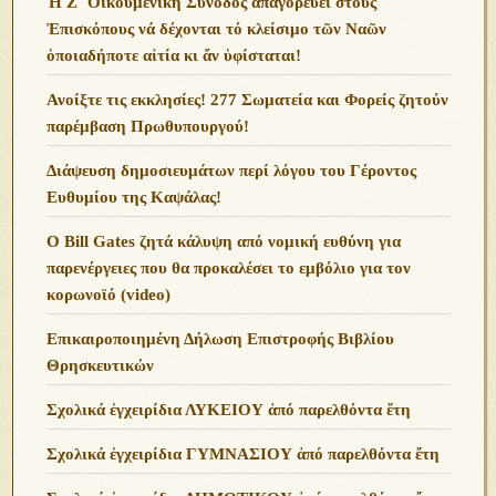
Ἡ Ζ΄ Οἰκουμενική Σύνοδος ἀπαγορεύει στούς
Ἐπισκόπους νά δέχονται τό κλείσιμο τῶν Ναῶν
ὁποιαδήποτε αἰτία κι ἄν ὑφίσταται!
Ανoίξτε τις εκκλησίες! 277 Σωματεία και Φορείς ζητούν
παρέμβαση Πρωθυπουργού!
Διάψευση δημοσιευμάτων περί λόγου του Γέροντος
Ευθυμίου της Καψάλας!
O Bill Gates ζητά κάλυψη από νομική ευθύνη για
παρενέργειες που θα προκαλέσει το εμβόλιο για τον
κορωνοϊό (video)
Επικαιροποιημένη Δήλωση Επιστροφής Βιβλίου
Θρησκευτικών
Σχολικά ἐγχειρίδια ΛΥΚΕΙΟΥ ἀπό παρελθόντα ἔτη
Σχολικά ἐγχειρίδια ΓΥΜΝΑΣΙΟΥ ἀπό παρελθόντα ἔτη