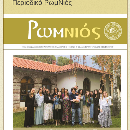
Περιοδικό ΡωμΝιός