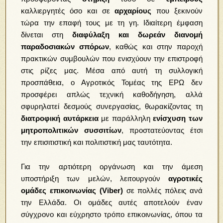
καλλιεργητές όσο και σε
αρχαρίους
που ξεκινούν
τώρα την επαφή τους με τη γη. Ιδιαίτερη έμφαση
δίνεται στη
διαφύλαξη και δωρεάν διανομή
παραδοσιακών σπόρων
, καθώς και στην παροχή
πρακτικών συμβουλών που ενισχύουν την επιστροφή
στις ρίζες μας. Μέσα από αυτή τη συλλογική
προσπάθεια, ο Αγροτικός Τομέας της ΕΡΩ δεν
προσφέρει απλώς τεχνική καθοδήγηση, αλλά
σφυρηλατεί δεσμούς συνεργασίας, θωρακίζοντας τη
διατροφική αυτάρκεια
με παράλληλη
ενίσχυση των
μητροπολιτικών συσσιτίων
, προστατεύοντας έτσι
την επισιτιστική και πολιτιστική μας ταυτότητα.
Για την αρτιότερη οργάνωση και την άμεση
υποστήριξη των μελών, λειτουργούν
αγροτικές
ομάδες επικοινωνίας (Viber)
σε πολλές πόλεις ανά
την Ελλάδα. Οι ομάδες αυτές αποτελούν έναν
σύγχρονο και εύχρηστο τρόπο επικοινωνίας, όπου τα