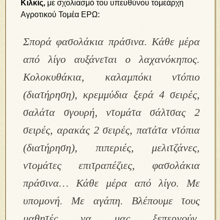
Κιλκίς,
με σχολιασμό του υπευθύνου τομεάρχη
Αγροτικού Τομέα ΕΡΩ:
Σπορά φασολάκια πράσινα. Κάθε μέρα
από λίγο αυξάνεται ο λαχανόκηπος.
Κολοκυθάκια, καλαμπόκι ντόπιο
(διατήρηση), κρεμμύδια ξερά 4 σειρές,
σαλάτα σγουρή, ντομάτα σάλτσας 2
σειρές, αρακάς 2 σειρές, πατάτα ντόπια
(διατήρηση), πιπεριές, μελιτζάνες,
ντομάτες επιτραπέζιες, φασολάκια
πράσινα… Κάθε μέρα από λίγο. Με
υπομονή. Με αγάπη. Βλέπουμε τους
μαθητές να μας ξεπερνούν.