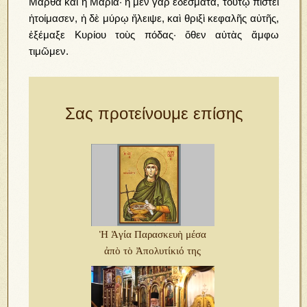
Μάρθα καὶ ἡ Μαρία· ἡ μὲν γὰρ ἐδέσματα, τούτῳ πίστει
ἡτοίμασεν, ἡ δὲ μύρῳ ἤλειψε, καὶ θριξὶ κεφαλῆς αὐτῆς,
ἐξέμαξε Κυρίου τοὺς πόδας· ὅθεν αὐτὰς ἄμφω
τιμῶμεν.
Σας προτείνουμε επίσης
Ἡ Ἁγία Παρασκευὴ μέσα
ἀπὸ τὸ Ἀπολυτίκιό της