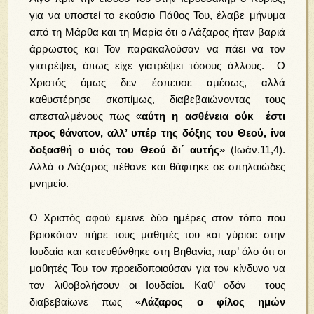
για να υποστεί το εκούσιο Πάθος Του, έλαβε μήνυμα
από τη Μάρθα και τη Μαρία ότι ο Λάζαρος ήταν βαριά
άρρωστος και Τον παρακαλούσαν να πάει να τον
γιατρέψει, όπως είχε γιατρέψει τόσους άλλους. Ο
Χριστός όμως δεν έσπευσε αμέσως, αλλά
καθυστέρησε σκοπίμως, διαβεβαιώνοντας τους
απεσταλμένους πως «
αύτη η ασθένεια ούκ έστι
προς θάνατον, αλλ’ υπέρ της δόξης του Θεού, ίνα
δοξασθή ο υιός του Θεού δι΄ αυτής»
(Ιωάν.11,4).
Αλλά ο Λάζαρος πέθανε και θάφτηκε σε σπηλαιώδες
μνημείο.
Ο Χριστός αφού έμεινε δύο ημέρες στον τόπο που
βρισκόταν πήρε τους μαθητές του και γύρισε στην
Ιουδαία και κατευθύνθηκε στη Βηθανία, παρ’ όλο ότι οι
μαθητές Του τον προειδοποιούσαν για τον κίνδυνο να
τον λιθοβολήσουν οι Ιουδαίοι. Καθ’ οδόν τους
διαβεβαίωνε πως
«Λάζαρος ο φίλος ημών