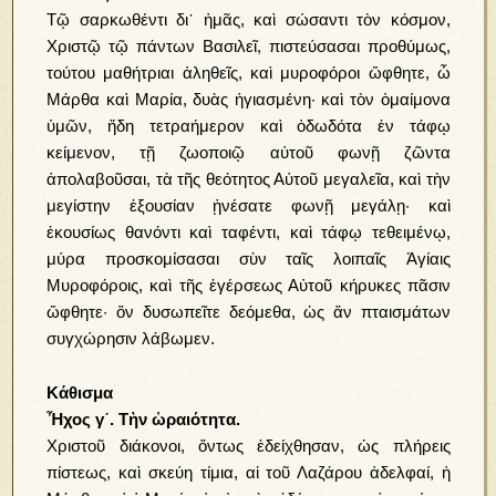
Τῷ σαρκωθέντι δι᾿ ἡμᾶς, καὶ σώσαντι τὸν κόσμον,
Χριστῷ τῷ πάντων Βασιλεῖ, πιστεύσασαι προθύμως,
τούτου μαθήτριαι ἀληθεῖς, καὶ μυροφόροι ὤφθητε, ὦ
Μάρθα καὶ Μαρία, δυὰς ἡγιασμένη· καὶ τὸν ὁμαίμονα
ὑμῶν, ἤδη τετραήμερον καὶ ὀδωδότα ἐν τάφῳ
κείμενον, τῇ ζωοποιῷ αὐτοῦ φωνῇ ζῶντα
ἀπολαβοῦσαι, τὰ τῆς θεότητος Αὐτοῦ μεγαλεῖα, καὶ τὴν
μεγίστην ἐξουσίαν ᾐνέσατε φωνῇ μεγάλῃ· καὶ
ἑκουσίως θανόντι καὶ ταφέντι, καὶ τάφῳ τεθειμένῳ,
μύρα προσκομίσασαι σὺν ταῖς λοιπαῖς Ἁγίαις
Μυροφόροις, καὶ τῆς ἐγέρσεως Αὐτοῦ κήρυκες πᾶσιν
ὤφθητε· ὅν δυσωπεῖτε δεόμεθα, ὡς ἄν πταισμάτων
συγχώρησιν λάβωμεν.
Κάθισμα
Ἦχος γ´. Τὴν ὡραιότητα.
Χριστοῦ διάκονοι, ὄντως ἐδείχθησαν, ὡς πλήρεις
πίστεως, καὶ σκεύη τίμια, αἱ τοῦ Λαζάρου ἀδελφαί, ἡ