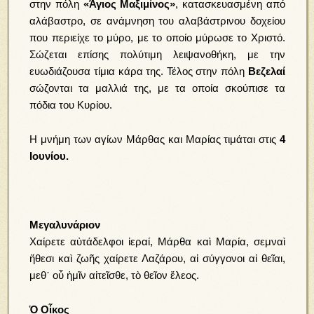
στην πόλη
«Άγιος Μαξιμίνος»
, κατασκευασμένη από
αλάβαστρο, σε ανάμνηση του αλαβάστρινου δοχείου
που περιείχε το μύρο, με το οποίο μύρωσε το Χριστό.
Σώζεται επίσης πολύτιμη λειψανοθήκη, με την
ευωδιάζουσα τίμια κάρα της. Τέλος στην πόλη
Βεζελαί
σώζονται τα μαλλιά της, με τα οποία σκούπισε τα
πόδια του Κυρίου.
Η μνήμη των αγίων Μάρθας και Μαρίας τιμάται στις
4
Ιουνίου.
Μεγαλυνάριον
Χαίρετε αὐτάδελφοι ἱεραί, Μάρθα καὶ Μαρία, σεμναὶ
ἤθεσι καὶ ζωῆς χαίρετε Λαζάρου, αἱ σύγγονοι αἱ θεῖαι,
μεθ᾿ οὗ ἡμῖν αἰτεῖσθε, τὸ θεῖον ἔλεος.
Ὁ Οἶκος