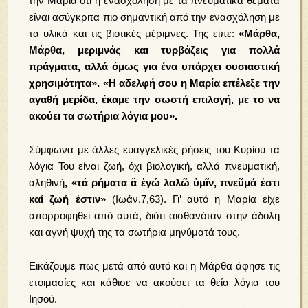
την Μαρία ότι η ενασχόληση με τα πνευματικά θέματα
είναι ασύγκριτα πιο σημαντική από την ενασχόληση με
τα υλικά και τις βιοτικές μέριμνες. Της είπε:
«Μάρθα,
Μάρθα, μεριμνάς και τυρβάζεις για πολλά
πράγματα, αλλά όμως για ένα υπάρχει ουσιαστική
χρησιμότητα». «Η αδελφή σου η Μαρία επέλεξε την
αγαθή μερίδα, έκαμε την σωστή επιλογή, με το να
ακούει τα σωτήρια λόγια μου».
Σύμφωνα με άλλες ευαγγελικές ρήσεις του Κυρίου τα
λόγια Του είναι ζωή, όχι βιολογική, αλλά πνευματική,
αληθινή
, «τά ρήματα ἅ ἐγώ λαλῶ ὑμῖν, πνεῦμά ἐστι
καί ζωή ἐστιν»
(Ιωάν.7,63). Γι’ αυτό η Μαρία είχε
απορροφηθεί από αυτά, διότι αισθανόταν στην άδολη
και αγνή ψυχή της τα σωτήρια μηνύματά τους.
Εικάζουμε πως μετά από αυτό και η Μάρθα άφησε τις
ετοιμασίες και κάθισε να ακούσει τα θεία λόγια του
Ιησού.