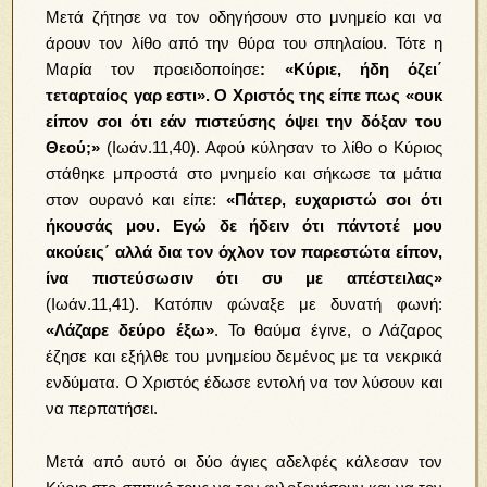
Μετά ζήτησε να τον οδηγήσουν στο μνημείο και να
άρουν τον λίθο από την θύρα του σπηλαίου. Τότε η
Μαρία τον προειδοποίησε
: «Κύριε, ήδη όζει΄
τεταρταίος γαρ εστι». Ο Χριστός της είπε πως «ουκ
είπον σοι ότι εάν πιστεύσης όψει την δόξαν του
Θεού;»
(Ιωάν.11,40). Αφού κύλησαν το λίθο ο Κύριος
στάθηκε μπροστά στο μνημείο και σήκωσε τα μάτια
στον ουρανό και είπε:
«Πάτερ, ευχαριστώ σοι ότι
ήκουσάς μου. Εγώ δε ήδειν ότι πάντοτέ μου
ακούεις΄ αλλά δια τον όχλον τον παρεστώτα είπον,
ίνα πιστεύσωσιν ότι συ με απέστειλας»
(Ιωάν.11,41). Κατόπιν φώναξε με δυνατή φωνή:
«Λάζαρε δεύρο έξω»
. Το θαύμα έγινε, ο Λάζαρος
έζησε και εξήλθε του μνημείου δεμένος με τα νεκρικά
ενδύματα. Ο Χριστός έδωσε εντολή να τον λύσουν και
να περπατήσει.
Μετά από αυτό οι δύο άγιες αδελφές κάλεσαν τον