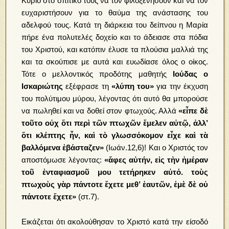
Κύριο στο σπιτικό τους να τον φιλοξενήσουν και να τον
ευχαριστήσουν για το θαύμα της ανάστασης του
αδελφού τους. Κατά τη διάρκεια του δείπνου η Μαρία
πήρε ένα πολυτελές δοχείο και το άδειασε στα πόδια
του Χριστού, και κατόπιν έλυσε τα πλούσια μαλλιά της
και τα σκούπισε με αυτά και ευωδίασε όλος ο οίκος.
Τότε ο μελλοντικός προδότης μαθητής
Ιούδας ο
Ισκαριώτης
εξέφρασε τη
«λύπη του»
για την έκχυση
του πολύτιμου μύρου, λέγοντας ότι αυτό θα μπορούσε
να πωληθεί και να δοθεί στον φτωχούς. Αλλά
«εἶπε δὲ
τοῦτο οὐχ ὅτι περὶ τῶν πτωχῶν ἔμελεν αὐτῷ, ἀλλ’
ὅτι κλέπτης ἦν, καὶ τὸ γλωσσόκομον εἶχε καὶ τὰ
βαλλόμενα ἐβάσταζεν»
(Ιωάν.12,6)! Και ο Χριστός τον
αποστόμωσε λέγοντας:
«ἄφες αὐτήν, εἰς τὴν ἡμέραν
τοῦ ἐνταφιασμοῦ μου τετήρηκεν αὐτό. τοὺς
πτωχοὺς γὰρ πάντοτε ἔχετε μεθ’ ἑαυτῶν, ἐμὲ δὲ οὐ
πάντοτε ἔχετε»
(στ.7).
Εικάζεται ότι ακολούθησαν το Χριστό κατά την είσοδό