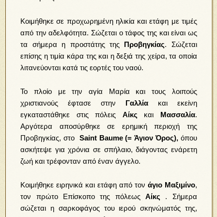
Κοιμήθηκε σε προχωρημένη ηλικία και ετάφη με τιμές
από την αδελφότητα. Σώζεται ο τάφος της και είναι ως
τα σήμερα η προστάτης της
Προβηγκίας
. Σώζεται
επίσης η τιμία κάρα της και η δεξιά της χείρα, τα οποία
λιτανεύονται κατά τις εορτές του ναού.
Το πλοίο με την αγία Μαρία και τους λοιπούς
χριστιανούς έφτασε στην
Γαλλία
και εκείνη
εγκαταστάθηκε στις πόλεις
Αίκς
και
Μασσαλία
.
Αργότερα αποσύρθηκε σε ερημική περιοχή της
Προβηγκίας, στο
Saint Baume (= Άγιον Όρος),
όπου
ασκήτεψε για χρόνια σε σπήλαιο, διάγοντας ενάρετη
ζωή και τρέφονταν από έναν άγγελο.
Κοιμήθηκε ειρηνικά και ετάφη από τον
άγιο Μαξιμίνο
,
τον πρώτο Επίσκοπο της πόλεως
Αίκς
. Σήμερα
σώζεται η σαρκοφάγος του ιερού σκηνώματός της,