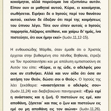
κεκοίμηται, αλλά πορεύομαι ίνα εξυπνίσω αυτόν.
Είπον ουν οι μαθηταί αυτού, Κύριε, ει κεκοίμηται,
σωθήσεται. Ειρήκει δε ο Ιησούς περί του θανάτου
αυτού, εκείνοι δε έδοξαν ότι περί της κοιμήσεως
του ύπνου λέγει. Τότε ουν είπεν αυτοίς ο Ιησούς
παρρησία, Λάζαρος απέθανε, και χαίρω δι’ ημάς, ίνα
πιστεύητε, ότι ουκ ήμην εκεί»
(Ιωάν.11,12-15).
Η ενθουσιώδης Μάρθα, όταν έμαθε ότι ο Χριστός
έρχεται στην βυθισμένη στο πένθος Βηθανία, έτρεξε
να Τον προϋπαντήσει και με απόλυτη εμπιστοσύνη σε
Αυτόν του είπε:
«Κύριε, ει ης ώδε, ο αδελφός μου
ουκ αν ετεθνήκει. Αλλά και νυν οίδα ότι όσα αν
αιτήση τον Θεόν, δώσει σοι ο Θεός».
Ο Ιησούς της
λέει ξεκάθαρα:
«αναστήσεται ο αδελφός σου»
(Ιωάν.11,24) και διαβεβαιώνει πανηγυρικά: «
Εγώ ειμί
η ανάστασις και η ζωή. Ο πιστεύων εις εμέ, καν
αποθάνη, ζήσεται΄ και πας ο ζων και πιστεύων εις
εμέ ου μη αποθάνη εις τον αιώνα»
(Ιωάν.11,26).