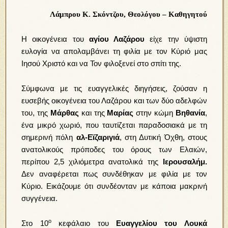
Λάμπρου Κ. Σκόντζου, Θεολόγου – Καθηγητού
Η οικογένεια του
αγίου Λαζάρου
είχε την ύψιστη
ευλογία να απολαμβάνει τη φιλία με τον Κύριό μας
Ιησού Χριστό και να Τον φιλοξενεί στο σπίτι της.
Σύμφωνα με τις ευαγγελικές διηγήσεις, ζούσαν η
ευσεβής οικογένεια του Λαζάρου και των δύο αδελφών
του, της
Μάρθας
και της
Μαρίας
στην κώμη
Βηθανία
,
ένα μικρό χωριό, που ταυτίζεται παραδοσιακά με τη
σημερινή πόλη
αλ-Εϊζαριγιά
, στη Δυτική Όχθη, στους
ανατολικούς πρόποδες του όρους των Ελαιών,
περίπου 2,5 χιλιόμετρα ανατολικά της
Ιερουσαλήμ.
Δεν αναφέρεται πως συνδέθηκαν με φιλία με τον
Κύριο. Εικάζουμε ότι συνδέονταν με κάποια μακρινή
συγγένεια.
ο
Στο 10
κεφάλαιο του
Ευαγγελίου του Λουκά