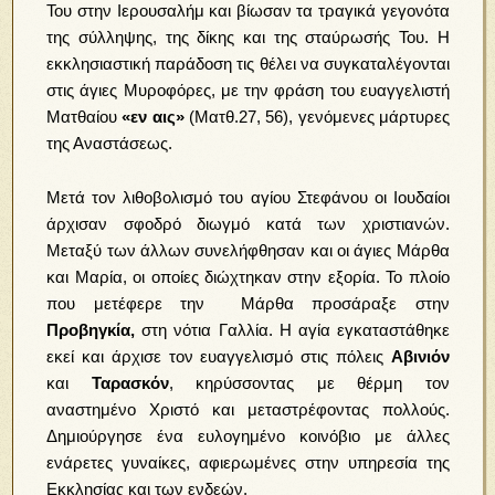
Του στην Ιερουσαλήμ και βίωσαν τα τραγικά γεγονότα
της σύλληψης, της δίκης και της σταύρωσής Του. Η
εκκλησιαστική παράδοση τις θέλει να συγκαταλέγονται
στις άγιες Μυροφόρες, με την φράση του ευαγγελιστή
Ματθαίου
«εν αις»
(Ματθ.27, 56), γενόμενες μάρτυρες
της Αναστάσεως.
Μετά τον λιθοβολισμό του αγίου Στεφάνου οι Ιουδαίοι
άρχισαν σφοδρό διωγμό κατά των χριστιανών.
Μεταξύ των άλλων συνελήφθησαν και οι άγιες Μάρθα
και Μαρία, οι οποίες διώχτηκαν στην εξορία. Το πλοίο
που μετέφερε την Μάρθα προσάραξε στην
Προβηγκία,
στη νότια Γαλλία. Η αγία εγκαταστάθηκε
εκεί και άρχισε τον ευαγγελισμό στις πόλεις
Αβινιόν
και
Ταρασκόν
, κηρύσσοντας με θέρμη τον
αναστημένο Χριστό και μεταστρέφοντας πολλούς.
Δημιούργησε ένα ευλογημένο
κοινόβιο με άλλες
ενάρετες γυναίκες, αφιερωμένες στην υπηρεσία της
Εκκλησίας και των ενδεών.