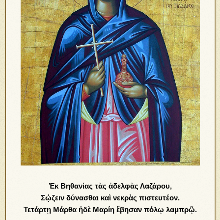
Ἐκ Βηθανίας τὰς ἀδελφὰς Λαζάρου,
Σῴζειν δύνασθαι καὶ νεκρὰς πιστευτέον.
Τετάρτῃ Μάρθα ἠδὲ Μαρίη ἔβησαν πόλῳ λαμπρῷ.