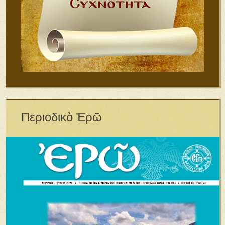
Περιοδικὸ Ἐρῶ