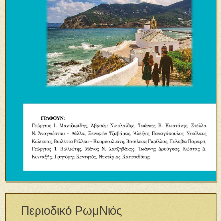
Περιοδικό ΡωμΝιός