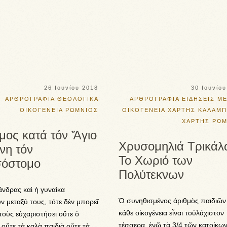
26 Ιουνίου 2018
30 Ιουνίο
ΑΡΘΡΟΓΡΑΦΙΑ
ΘΕΟΛΟΓΙΚΑ
ΑΡΘΡΟΓΡΑΦΙΑ
ΕΙΔΗΣΕΙΣ ΜΕ
ΟΙΚΟΓΕΝΕΙΑ
ΡΩΜΝΙΟΣ
ΟΙΚΟΓΕΝΕΙΑ
ΧΑΡΤΗΣ ΚΑΛΑΜΠ
ΧΑΡΤΗΣ ΡΩ
μος κατά τόν Ἅγιο
Χρυσομηλιά Τρικάλ
νη τόν
Το Χωριό των
όστομο
Πολύτεκνων
νδρας καὶ ἡ γυναίκα
Ὁ συνηθισμένος ἀριθμὸς παιδιῶν
 μεταξύ τους, τότε δὲν μπορεῖ
κάθε οἰκογένεια εἶναι τοὐλάχιστον
τοὺς εὐχαριστήσει οὔτε ὁ
τέσσερα, ἐνῷ τὰ 3/4 τῶν κατοίκω
οὔτε τὰ καλὰ παιδιὰ οὔτε τὰ