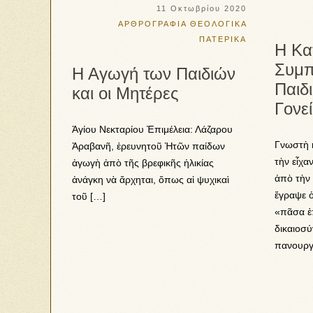
11 Οκτωβρίου 2020
ΑΡΘΡΟΓΡΑΦΙΑ
ΘΕΟΛΟΓΙΚΑ
ΠΑΤΕΡΙΚΑ
Η Κα
Συμπ
Η Αγωγή των Παιδιών
Παιδ
και οι Μητέρες
Γονεί
Ἁγίου Νεκταρίου Ἐπιμέλεια: Λάζαρου
Γνωστὴ 
Ἀραβανῆ, ἐρευνητοῦ Ἡτῶν παίδων
τὴν εἶχα
ἀγωγὴ ἀπὸ τῆς βρεφικῆς ἡλικίας
ἀπὸ τὴν 
ἀνάγκη νὰ ἄρχηται, ὅπως αἱ ψυχικαὶ
ἔγραψε ὁ
τοῦ […]
«πᾶσα ἐπ
δικαιοσύ
πανουργί