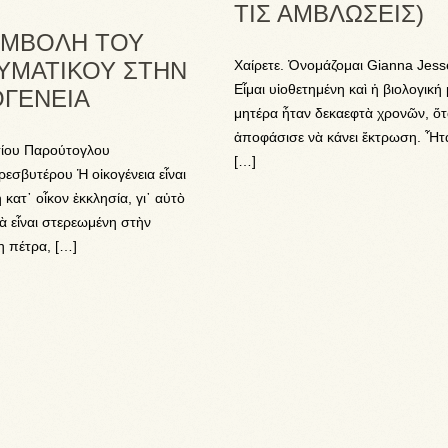
ΤΙΣ ΑΜΒΛΩΣΕΙΣ)
ΥΜΒΟΛΗ ΤΟΥ
ΥΜΑΤΙΚΟΥ ΣΤΗΝ
Χαίρετε. Ὀνομάζομαι Gianna Jess
Εἶμαι υἱοθετημένη καὶ ἡ βιολογική
ΟΓΕΝΕΙΑ
μητέρα ἦταν δεκαεφτὰ χρονῶν, ὅ
ἀποφάσισε νὰ κάνει ἔκτρωση. Ἦτ
ίου Παρούτογλου
[…]
σβυτέρου Ἡ οἰκογένεια εἶναι
ὴ κατ᾿ οἶκον ἐκκλησία, γι᾿ αὐτὸ
ὰ εἶναι στερεωμένη στὴν
η πέτρα, […]