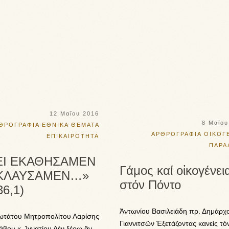
12 Μαΐου 2016
8 Μαΐου
ΘΡΟΓΡΑΦΙΑ
ΕΘΝΙΚΑ ΘΕΜΑΤΑ
ΑΡΘΡΟΓΡΑΦΙΑ
ΟΙΚΟΓ
ΕΠΙΚΑΙΡΟΤΗΤΑ
ΠΑΡΑ
ΕΙ ΕΚΑΘΗΣΑΜΕΝ
Γάμος καί οἰκογένει
 ΚΛΑΥΣΑΜΕΝ…»
στόν Πόντο
36,1)
Ἀντωνίου Βασιλειάδη πρ. Δημάρχ
ωτάτου Μητροπολίτου Λαρίσης
Γιαννιτσῶν Ἐξετάζοντας κανεὶς τὸ
άβου κ. Ἰγνατίου Δὲν ξέρω ἂν