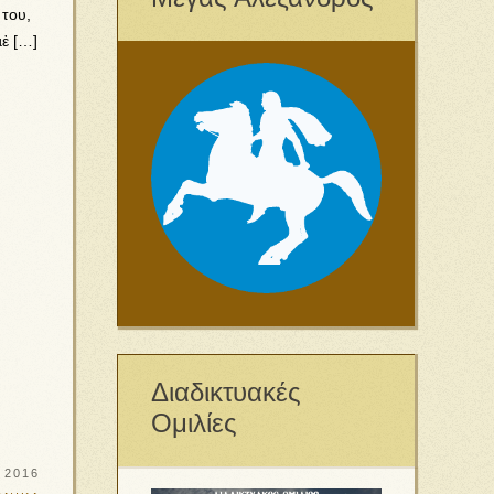
 του,
µἐ […]
Διαδικτυακές
Ομιλίες
 2016