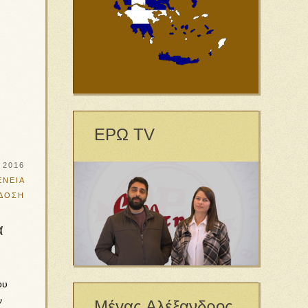
ΕΡΩ TV
 2016
ΕΝΕΙΑ
ΔΟΣΗ
α
ου
ν
Μέγας Αλέξανδρος