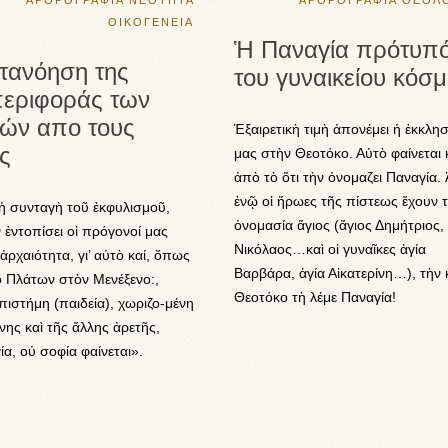
ΑΡΘΡΟΓΡΑΦΙΑ
ΝΕΟΤΗΤΑ
ΑΡΘΡΟΓΡΑΦΙΑ
ΘΕΟΛΟ
ΟΙΚΟΓΕΝΕΙΑ
Ἡ Παναγία πρότυπ
τανόηση της
του γυναικείου κόσ
εριφοράς των
ιών απο τους
Ἑξαιρετικὴ τιμὴ ἀπονέμει ἡ ἐκκλησ
ς
μας στὴν Θεοτόκο. Αὐτὸ φαίνεται 
ἀπὸ τὸ ὅτι τὴν ὀνομαζει Παναγία.
ἐνῷ οἱ ἥρωες τῆς πίστεως ἔχουν 
ἡ συνταγὴ τοῦ ἐκφυλισμοῦ,
ὀνομασία ἅγιος (ἅγιος Δημήτριος,
ν ἐντοπίσει οἱ πρόγονοί μας
Νικόλαος…καὶ οἱ γυναῖκες ἁγία
ἀρχαιότητα, γι’ αὐτὸ καί, ὅπως
Βαρβάρα, ἁγία Αἰκατερίνη…), τὴν 
 Πλάτων στὸν Μενέξενο:,
Θεοτόκο τὴ λέμε Παναγία!
ιστήμη (παιδεία), χωριζο-μένη
νης καὶ τῆς ἄλλης ἀρετῆς,
α, οὐ σοφία φαίνεται».