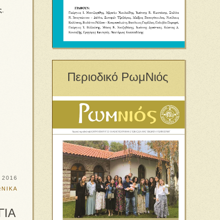
ς.
Περιοδικό ΡωμΝιός
υ 2016
ΩΝΙΚΑ
ΓΙΑ