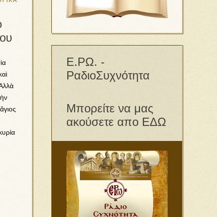
ΓΙΚΑ
ό
μου
Ε.ΡΩ. -
ία
ΡαδιοΣυχνότητα
καὶ
 Ἀλλὰ
τὴν
Μπορείτε να μας
 ἅγιος
ακούσετε απο ΕΔΩ
κυρία