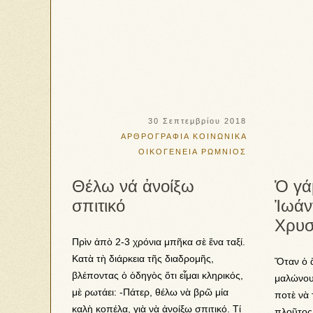
30 Σεπτεμβρίου 2018
ΑΡΘΡΟΓΡΑΦΙΑ
ΚΟΙΝΩΝΙΚΑ
ΟΙΚΟΓΕΝΕΙΑ
ΡΩΜΝΙΟΣ
Θέλω νά ἀνοίξω
Ὁ γά
σπιτικό
Ἰωάν
Χρυσ
Πρὶν ἀπὸ 2-3 χρόνια μπῆκα σὲ ἕνα ταξί.
Κατὰ τὴ διάρκεια τῆς διαδρομῆς,
Ὅταν ὁ ἄ
βλέποντας ὁ ὁδηγὸς ὅτι εἶμαι κληρικός,
μαλώνουν
μὲ ρωτάει: -Πάτερ, θέλω νὰ βρῶ μία
ποτὲ νὰ 
καλὴ κοπέλα, γιὰ νὰ ἀνοίξω σπιτικό. Τί
πλοῦτος 