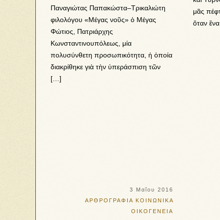
Παναγιώτας Παπακώστα–Τρικαλιώτη
μᾶς πέφ
φιλολόγου «Μέγας νοῦς» ὁ Μέγας
ὅταν ἕνα
Φώτιος, Πατριάρχης
Κωνσταντινουπόλεως, μία
πολυσύνθετη προσωπικότητα, ἡ ὁποία
διακρίθηκε γιὰ τὴν ὑπεράσπιση τῶν
[…]
3 Μαΐου 2016
ΑΡΘΡΟΓΡΑΦΙΑ
ΚΟΙΝΩΝΙΚΑ
ΟΙΚΟΓΕΝΕΙΑ