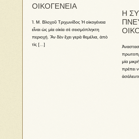
ΟΙΚΟΓΕΝΕΙΑ
Η Σ
ΠΝΕ
Ἱ. Μ. Βλοχοῦ Τριχωνίδος Ἡ οἰκογένεια
ΟΙΚ
εἶναι ὡς μία οἰκία σὲ σεισμόπληκτη
περιοχή. Ἂν δὲν ἔχει γερὰ θεμέλια, ἀπὸ
τὶς […]
Ἀναστασ
πρωτοπρε
μία μικρ
πρέπει ν
ἀσάλευτ