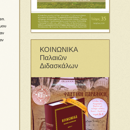
en.
 μου
ταν
αν
ΚΟΙΝΩΝΙΚΑ
Παλαιῶν
Διδασκάλων