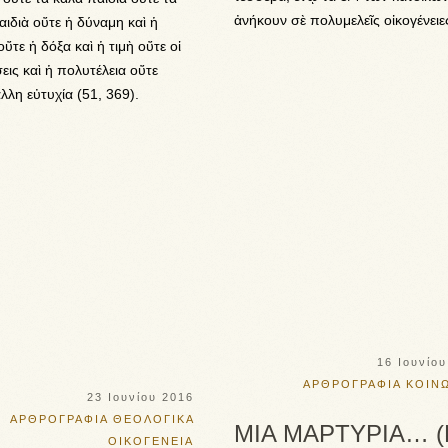
ἀνήκουν σὲ πολυμελεῖς οἰκογένειε
ιδιὰ οὔτε ἡ δύναμη καὶ ἡ
οὔτε ἡ δόξα καὶ ἡ τιμὴ οὔτε οἱ
ις καὶ ἡ πολυτέλεια οὔτε
λλη εὐτυχία (51, 369).
16 Ιουνίο
ΑΡΘΡΟΓΡΑΦΙΑ
ΚΟΙΝ
23 Ιουνίου 2016
ΑΡΘΡΟΓΡΑΦΙΑ
ΘΕΟΛΟΓΙΚΑ
ΜΙΑ ΜΑΡΤΥΡΙΑ… (
ΟΙΚΟΓΕΝΕΙΑ