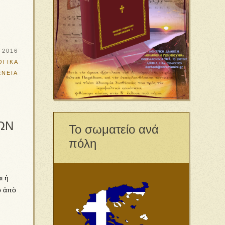
υ 2016
ΓΙΚΑ
ΕΝΕΙΑ
ΩΝ
Το σωματείο ανά
πόλη
–
ι ἡ
ο ἀπὸ