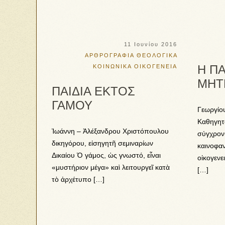
11 Ιουνίου 2016
ΑΡΘΡΟΓΡΑΦΙΑ
ΘΕΟΛΟΓΙΚΑ
Η Π
ΚΟΙΝΩΝΙΚΑ
ΟΙΚΟΓΕΝΕΙΑ
ΜΗΤ
ΠΑΙΔΙΑ ΕΚΤΟΣ
ΓΑΜΟΥ
Γεωργίου
Καθηγητ
Ἰωάννη – Ἀλέξανδρου Χριστόπουλου
σύγχρονη
δικηγόρου, εἰσηγητῆ σεμιναρίων
καινοφαν
Δικαίου Ὁ γάμος, ὡς γνωστό, εἶναι
οἰκογενε
«μυστήριον μέγα» καὶ λειτουργεῖ κατὰ
[…]
τὸ ἀρχέτυπο […]