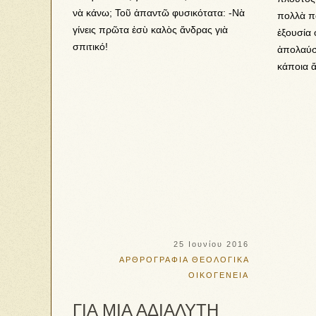
νὰ κάνω; Τοῦ ἀπαντῶ φυσικότατα: -Νὰ
πολλὰ πα
γίνεις πρῶτα ἐσὺ καλὸς ἄνδρας γιὰ
ἐξουσία 
σπιτικό!
ἀπολαύσε
κάποια ἄ
25 Ιουνίου 2016
ΑΡΘΡΟΓΡΑΦΙΑ
ΘΕΟΛΟΓΙΚΑ
ΟΙΚΟΓΕΝΕΙΑ
ΓΙΑ ΜΙΑ ΑΔΙΑΛΥΤΗ