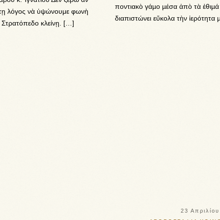
ποντιακὸ γάµο µέσα ἀπὸ τὰ ἐθιµά
τῃ λόγος νὰ ὑψώνουμε φωνὴ
διαπιστώνει εὔκολα τὴν ἱερότητα 
 Στρατόπεδο κλείνῃ. […]
23 Απριλίου