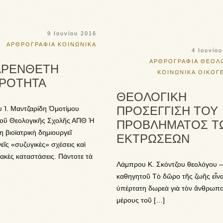
9 Ιουνίου 2016
ΑΡΘΡΟΓΡΑΦΙΑ
ΚΟΙΝΩΝΙΚΑ
4 Ιουνίο
ΑΡΘΡΟΓΡΑΦΙΑ
ΘΕΟΛΟ
ΑΡΕΝΘΕΤΗ
ΚΟΙΝΩΝΙΚΑ
ΟΙΚΟΓ
ΡΟΤΗΤΑ
ΘΕΟΛΟΓΙΚΗ
ΠΡΟΣΕΓΓΙΣΗ ΤΟΥ
 Ἰ. Μαντζαρίδη Ὁμοτίμου
οῦ Θεολογικῆς Σχολῆς ΑΠΘ Ἡ
ΠΡΟΒΛΗΜΑΤΟΣ Τ
 βιοϊατρικὴ δημιουργεῖ
ΕΚΤΡΩΣΕΩΝ
εῖς «συζυγικὲς» σχέσεις καὶ
ιακὲς καταστάσεις. Πάντοτε τὰ
Λάμπρου Κ. Σκόντζου θεολόγου 
καθηγητοῦ Τὸ δῶρο τῆς ζωῆς εἶνα
ὑπέρτατη δωρεὰ γιὰ τὸν ἄνθρωπ
μέρους τοῦ […]