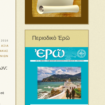
Περιοδικὸ Ἐρῶ
υ 2016
 ΑΞΙΑ
ΑΚΑΣ
ΜΝΙΩΝ
ων:
 σὲ
ν