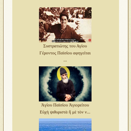
Συστρατιώτης του Αγίου
Γέροντος Παϊσίου αφηγείται
...
Ἁγίου Παϊσίου Ἁγιορείτου
Eὐχὴ ψιθυριστὰ ἢ μὲ τὸν ν...