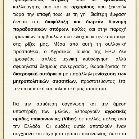
καλλιεργητές όσο και σε
αρχαρίους
που ξεκινούν
τώρα την επαφή τους με τη γη. Ιδιαίτερη έμφαση
δίνεται στη
διαφύλαξη και δωρεάν διανομή
παραδοσιακών σπόρων
, καθώς και στην παροχή
πρακτικών συμβουλών που ενισχύουν την επιστροφή
στις ρίζες μας. Μέσα από αυτή τη συλλογική
προσπάθεια, ο Αγροτικός Τομέας της ΕΡΩ δεν
προσφέρει απλώς τεχνική καθοδήγηση, αλλά
σφυρηλατεί δεσμούς συνεργασίας, θωρακίζοντας τη
διατροφική αυτάρκεια
με παράλληλη
ενίσχυση των
μητροπολιτικών συσσιτίων
, προστατεύοντας έτσι
την επισιτιστική και πολιτιστική μας ταυτότητα.
Για την αρτιότερη οργάνωση και την άμεση
υποστήριξη των μελών, λειτουργούν
αγροτικές
ομάδες επικοινωνίας (Viber)
σε πολλές πόλεις ανά
την Ελλάδα. Οι ομάδες αυτές αποτελούν έναν
σύγχρονο και εύχρηστο τρόπο επικοινωνίας, όπου τα