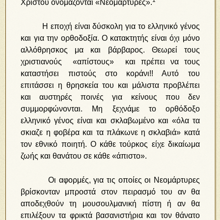
Χριστοῦ ὀνομάζονται «Νεομάρτυρες».
Η εποχή είναι δύσκολη για το ελληνικό γένος
και για την ορθοδοξία. Ο κατακτητής είναι όχι μόνο
αλλόθρησκος μα και βάρβαρος. Θεωρεί τους
χριστιανούς «απίστους» και πρέπει να τους
καταστήσει πιστούς στο κοράνι!! Αυτό του
επιτάσσει η θρησκεία του και μάλιστα προβλέπει
και αυστηρές ποινές για κείνους που δεν
συμμορφώνονται. Μη ξεχνάμε το ορθόδοξο
ελληνικό γένος είναι και σκλαβωμένο και «όλα τα
σκιαζε η φοβέρα και τα πλάκωνε η σκλαβιά» κατά
τον εθνικό ποιητή. Ο κάθε τούρκος είχε δικαίωμα
ζωής και θανάτου σε κάθε «άπιστο».
Οι αφορμές, για τις οποίες οι Νεομάρτυρες
βρίσκονταν μπροστά στον πειρασμό του αν θα
αποδεχθούν τη μουσουλμανική πίστη ή αν θα
επιλέξουν τα φρικτά βασανιστήρια και τον θάνατο