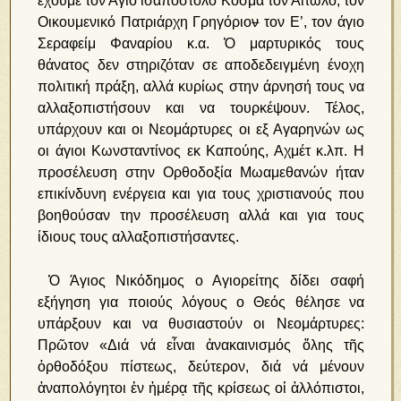
έχουμε τον Άγιο ισαπόστολο Κοσμά τον Αιτωλό, τον
Οικουμενικό Πατριάρχη Γρηγόριο
ν
τον Ε’, τον άγιο
Σεραφείμ Φαναρίου κ.α. Ὁ μαρτυρικός τους
θάνατος δεν στηριζόταν σε αποδεδειγμένη ένοχη
πολιτική πράξη, αλλά κυρίως στην άρνησή τους να
αλλαξοπιστήσουν και να τουρκέψουν. Τέλος,
υπάρχουν και οι Νεομάρτυρες οι εξ Αγαρηνών ως
οι άγιοι Κωνσταντίνος εκ Καπούης, Αχμέτ κ.λπ. Η
προσέλευση στην Ορθοδοξία Μωαμεθανών ήταν
επικίνδυνη ενέργεια και για τους χριστιανούς που
βοηθούσαν την προσέλευση αλλά και για τους
ίδιους τους αλλαξοπιστήσαντες.
Ὁ Άγιος Νικόδημος ο Αγιορείτης δίδει σαφή
εξήγηση για ποιούς λόγους ο Θεός θέλησε να
υπάρξουν και να θυσιαστούν οι Νεομάρτυρες:
Πρῶτον «Διά νά εἶναι ἀνακαινισμός ὅλης τῆς
ὀρθοδόξου πίστεως, δεύτερον, διά νά μένουν
ἀναπολόγητοι ἐν ἡμέρᾳ τῆς κρίσεως οἱ ἀλλόπιστοι,