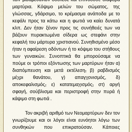
μαρτύρια. Κόψιμο μελών του σώματος, της
γλώσσας, γδάρσιμο, το κρέμασμα ανάποδα με το
κεφάλι προς τα κάτω και η φωτιά να καίει δυνατά
κλπ. Δεν ήταν ξένον προς τις συνήθειές των να
βάζουν πυρακτωμένα σίδερα ως στεφάνι στην
κεφαλή του μάρτυρα χριστιανού. Συνηθισμένο μέσο
ήταν η αφαίρεση οδόντων ή το κόψιμο του στήθους
των γυναικών. Συνοπτικά θα μπορούσαμε να
πούμε οι τρόποι εξόντωσης των μαρτύρων ήταν α)
διαπόμπευση και μετά εκτέλεση
,
β) ραβδισμός
μέχρι θανάτου, γ) απαγχονισμός, δ)
αποκεφαλισμός
,
ε) κατατεμαχισμός
,
στ) αργή
σφαγή, σούβλισμα και περιστροφή στην πυρά ή
κάψιμο στη φωτιά .
Τον ακριβή αριθμό των Νεομαρτύρων δεν τον
γνωρίζουμε και οι λόγοι είναι ευνόητοι λόγω των
συνθηκών που επικρατούσαν. Κάποιες