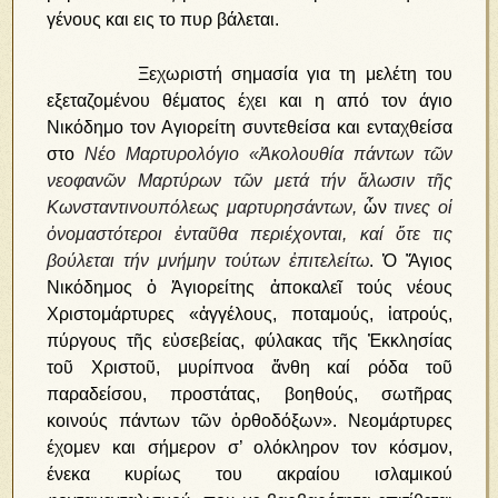
γένους και εις το πυρ βάλεται.
Ξεχωριστή σημασία για τη μελέτη του
εξεταζομένου θέματος έχει και η από τον άγιο
Νικόδημο τον Αγιορείτη συντεθείσα και ενταχθείσα
στο
Νέο Μαρτυρολόγιο «Ἀκολουθία πάντων τῶν
νεοφανῶν Μαρτύρων τῶν μετά τήν ἅλωσιν τῆς
Κωνσταντινουπόλεως μαρτυρησάντων,
ὧν
τινες οἱ
ὀνομαστότεροι ἐνταῦθα περιέχονται, καί ὅτε τις
βούλεται τήν μνήμην τούτων ἐπιτελείτω
. Ὁ Ἅγιος
Νικόδημος ὁ Ἁγιορείτης ἀποκαλεῖ τούς νέους
Χριστομάρτυρες «ἀγγέλους, ποταμούς, ἰατρούς,
πύργους τῆς εὐσεβείας, φύλακας τῆς Ἐκκλησίας
τοῦ Χριστοῦ, μυρίπνοα ἄνθη καί ρόδα τοῦ
παραδείσου, προστάτας, βοηθούς, σωτῆρας
κοινούς πάντων τῶν ὀρθοδόξων». Νεομάρτυρες
έχομεν και σήμερον σ’ ολόκληρον τον κόσμον,
ένεκα κυρίως του ακραίου ισλαμικού