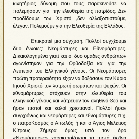
κινητήριος δύναμη που τους παρακινούσε να
πολεμήσουν για την ελευθερία της πατρίδος. Δεν
προδίδουμε τον Χριστό ,δεν αλλαξοπιστούμε,
έλεγαν. Πολεμούμε για την Ελευθερία της Ελλάδος.
Επικρατεί μια σύγχυση. Πολλοί συγχέουμε
δυο έννοιες: Νεομάρτυρες και Εθνομάρτυρες.
Δικαιολογημένα γιατί και οι δυο ομάδες ανθρώπων
αγωνίστηκαν για την Ορθοδοξία και για την
Λευτεριά του Ελληνικού γένους. Οι Νεομάρτυρες
πρώτη προτεραιότητα είχαν να δοξάσουν τον Κύριο
Ιησού Χριστό τον λυτρωτή σωμάτων και ψυχών. Οι
εθνομάρτυρες στόχευαν στην ελευθερία του
ελληνικού γένους και λάτρευαν τον αληθινό Θεό και
ήσαν πιστοί και καλοί χριστιανοί. Πολλοί ήσαν
συγχρόνως και νεομάρτυρες και εθνομάρτυρες π.χ.
ο πατροΚοσμάς ο Αιτωλός ή και ο Άγιος Μελέτιος
Κίτρους. Σήμερα όμως υπό τον όρο
«Νεομάρτυρες» χαρακτηρίζονται τα πιστά ἐκεῖνα