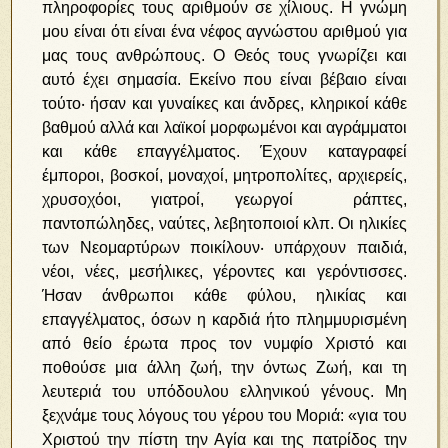
πληροφορίες τους αριθμούν σε χίλιους. Η γνώμη
μου είναι ότι είναι ένα νέφος αγνώστου αριθμού για
μας τους ανθρώπους. Ο Θεός τους γνωρίζει και
αυτό έχει σημασία. Εκείνο που είναι βέβαιο είναι
τούτο‧ ήσαν και γυναίκες και άνδρες, κληρικοί κάθε
βαθμού αλλά και λαϊκοί μορφωμένοι και αγράμματοι
και κάθε επαγγέλματος. Έχουν καταγραφεί
έμποροι, βοσκοί, μοναχοί, μητροπολίτες, αρχιερείς,
χρυσοχόοι, γιατροί, γεωργοί ράπτες,
παντοπώληδες, ναύτες, λεβητοποιοί κλπ. Οι ηλικίες
των Νεομαρτύρων ποικίλουν‧ υπάρχουν παιδιά,
νέοι, νέες, μεσήλικες, γέροντες και γερόντισσες.
Ήσαν άνθρωποι κάθε φύλου, ηλικίας και
επαγγέλματος, όσων η καρδιά ήτο πλημμυρισμένη
από θείο έρωτα προς τον νυμφίο Χριστό και
ποθούσε μια άλλη ζωή, την όντως Zωή, και τη
λευτεριά του υπόδουλου ελληνικού γένους. Μη
ξεχνάμε τους λόγους του γέρου του Μοριά: «για του
Χριστού την πίστη την Αγία και της πατρίδος την