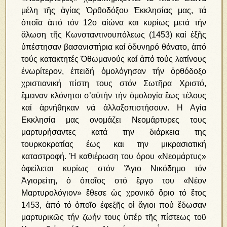
μέλη τῆς ἁγίας Ὀρθοδόξου Ἐκκλησίας μας, τά
ὁποῖα ἀπό τόν 12ο αἰώνα και κυρίως μετά τήν
ἅλωση τῆς Κωνσταντινουπόλεως (1453) καί ἑξῆς
ὑπέστησαν βασανιστήρια καί ὀδυνηρό θάνατο, ἀπό
τούς κατακτητές Ὀθωμανούς καί ἀπό τούς λατίνους
ἐνωρίτερον, ἐπειδή ὁμολόγησαν τήν ὀρθόδοξο
χριστιανική πίστη τους στόν Σωτῆρα Χριστό,
ἔμειναν κλόνητοι σ’αὐτήν τήν ὁμολογία ἕως τέλους
καί ἀρνήθηκαν νά ἀλλαξοπιστήσουν. Η Αγία
Εκκλησία μας ονομάζει Νεομάρτυρες τους
μαρτυρήσαντες κατά την διάρκεια της
τουρκοκρατίας έως και την μικρασιατική
καταστροφή. Ἡ καθιέρωση του όρου «Νεομάρτυς»
ὀφείλεται κυρίως στόν Ἅγιο Νικόδημο τόν
Ἁγιορείτη, ὁ ὁποῖος στό ἔργο του «Νέον
Μαρτυρολόγιον» ἔθεσε ὡς χρονικό ὅριο τό ἔτος
1453, ἀπό τό ὁποῖο ἐφεξῆς οἱ ἅγιοι πού ἔδωσαν
μαρτυρικῶς τήν ζωήν τους ὑπέρ τῆς πίστεως τοῦ
1