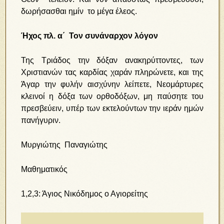
δωρήσασθαι ημίν το μέγα έλεος.
Ήχος πλ. α΄ Τον συνάναρχον λόγον
Της Τριάδος την δόξαν ανακηρύττοντες, των
Χριστιανών τας καρδίας χαράν πληρώνετε, και της
Άγαρ την φυλήν αισχύνην λείπετε, Νεομάρτυρες
κλεινοί η δόξα των ορθοδόξων, μη παύσητε του
πρεσβεύειν, υπέρ των εκτελούντων την ιεράν ημών
πανήγυριν.
Μυργιώτης Παναγιώτης
Μαθηματικός
1,2,3: Άγιος Νικόδημος ο Αγιορείτης