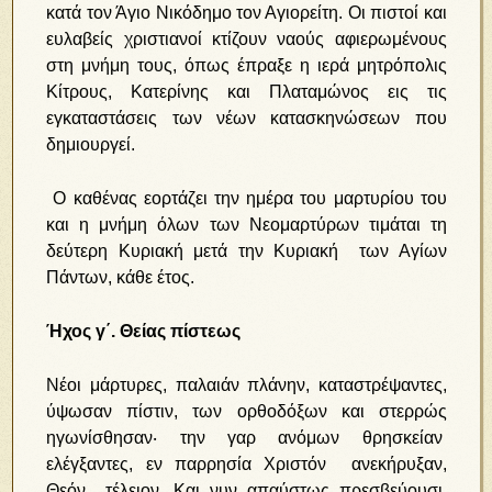
κατά τον Άγιο Νικόδημο τον Αγιορείτη. Οι πιστοί και
ευλαβείς χριστιανοί κτίζουν ναούς αφιερωμένους
στη μνήμη τους, όπως έπραξε η ιερά μητρόπολις
Κίτρους, Κατερίνης και Πλαταμώνος εις τις
εγκαταστάσεις των νέων κατασκηνώσεων που
δημιουργεί.
Ο καθένας εορτάζει την ημέρα του μαρτυρίου του
και η μνήμη όλων των Νεομαρτύρων τιμάται τη
δεύτερη Κυριακή μετά την Κυριακή των Αγίων
Πάντων, κάθε έτος.
Ήχος γ΄. Θείας πίστεως
Νέοι μάρτυρες, παλαιάν πλάνην, καταστρέψαντες,
ύψωσαν πίστιν, των ορθοδόξων και στερρώς
ηγωνίσθησαν‧ την γαρ ανόμων θρησκείαν
ελέγξαντες, εν παρρησία Χριστόν ανεκήρυξαν,
Θεόν τέλειον. Και νυν απαύστως πρεσβεύουσι,