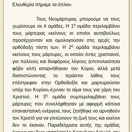
Ελευθερία πήραμε τα όπλα».
Τους Νεομάρτυρας μπορούμε να τους
η
χωρίσουμε σε 4 ομάδες. Η 1
ομάδα περιλαμβάνει
τους μάρτυρας εκείνους οι οποίοι αυτοβούλως
προσέρχονταν και ομολογούσαν στις αρχές την
η
ορθόδοξη πίστη των. Η 2
ομάδα περιλαμβάνει
εκείνους τους μάρτυρες, οι οποίοι όντες χριστιανοί,
για πολλούς και διαφόρους λόγους (επιπολαιότητα
φόβο κλπ) απαρνήθηκαν τον Κύριο, αλλά μετά
διαπιστώνοντας το τεράστιο λάθος τους
επέστρεφαν στην Ορθοδοξία και μαρτυρούσαν
υπέρ του Κυρίου
,
έχυναν το αίμα τους για χάρη του
η
Χριστού. Η 3
ομάδα συμπεριλαμβάνει τους
μάρτυρες που συνελήφθησαν με αφορμή κάποια
επαναστατική ενέργεια, τους ζητήθηκε να αρνηθούν
τον Χριστό για να γλιτώσουν τη ζωή τους και εκείνοι
δεν το έκαναν. Παραδείγματα αυτής της ομάδας