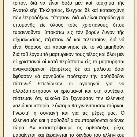
τρίτον, διά νά εἶναι δόξα μέν καί καύχημα τῆς
Ἀνατολικῆς Ἐκκλησίας, ἔλεγχος δέ καί καταισχύνη
τῶν ἑτεροδόξων, τέταρτον, διά νά εἶναι παράδειγμα
ὑπομονῆς εἰς ὅλους τούς χριστιανούς ὅπου
τυραννοῦνται ὑποκάτω εἰς τόν βαρύν ζυγόν τῆς
αἰχμαλωσίας, πέμπτον δέ καί τελευταῖον, διά νά
εἶναι θάρρος καί παρακίνησις εἰς τό νά μιμηθοῦν
διά τοῦ ἔργου τό μαρτυρικόν τους τέλος καί ὅλοι μέν
οἱ χριστιανοί οἱ κατά περίστασιν εἰς τό μαρτυρῆσαι
ἀναγκαζόμενοι, ἐξαιρέτως δέ καί μάλιστα ὅσοι
ἔφθασαν νά ἀρνηθοῦν πρότερον τήν ὀρθόδοξον
2
πίστιν»
Επεδίωκαν οι αγαρηνοί για να
αλλαξοπιστήσουν οι χριστιανοί και στη συνέχεια,
πίστευαν ότι, εύκολα θα ξεχνούσαν την ελληνική
λαλιά και ιστορία. Σύντομα θα γινόντουσαν τούρκοι.
Γνωστή η συνταγή και για τις μέρες μας. Ο
ελληνισμός και η ορθοδοξία συμπορεύονται αιώνες
τώρα. Αν καταστρέψουμε τις ορθόδοξες ρίζες
μαραίνεται και ξεραίνεται το δένδρο του ελληνικού