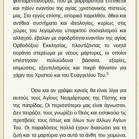
φονταμενταλισμού, που με βαρβαρότητα επιτίθεται
και πάλιν εναντίον της αγίας χριστιανικής πίστεώς
μας. Στο εγγύς επίσης, ιστορικό παρελθόν, άθεα και
αντίθεα συστήματα και ιδεολογίες, κυρίως στις
χώρες του λεγομένου υπαρκτού σοσιαλισμού και
αλλαχού, έβαλαν με σφοδρότητα εναντίον της αγίας
Ορθοδόξου Εκκλησίας, πλουτίζοντας το νοητό
ουράνιο στερέωμα με νέους μάρτυρες, οι οποίοι
υπέστησαν πολυώδυνα βάσανα, εξορίες,
ατιμώσεις, εξευτελισμούς και πικρό θάνατον για
3
χάριν του Χριστού και του Ευαγγελίου Του.
Όσα και αν γράψει κανείς θα είναι λίγα για
αυτούς τους Αγίους Νεομάρτυρας της Πίστης και
της πατρίδας. Οι περισσότεροι μας είναι άγνωστοι.
Δεν πειράζει, τους γνωρίζει ο Θεός και εισακούει τις
πρεσβείες τους όπως και όλων των άλλων Αγίων
Του. Οι παραδόσεις πολλά έχουν διασώσει για τη
ζωή και τα μαρτύρια για αυτά τα άνθη του χειμώνα,