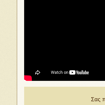
Σας π