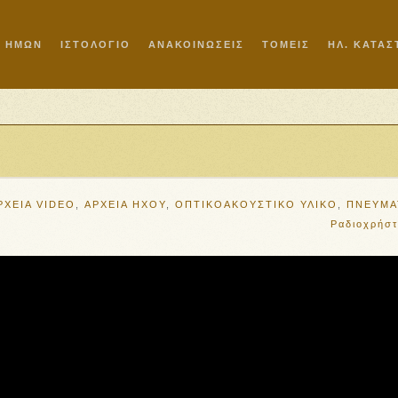
Ι ΗΜΩΝ
ΙΣΤΟΛΟΓΙΟ
ΑΝΑΚΟΙΝΩΣΕΙΣ
ΤΟΜΕΙΣ
ΗΛ. ΚΑΤΑ
ΡΧΕΙΑ VIDEO
,
ΑΡΧΕΙΑ ΗΧΟΥ
,
ΟΠΤΙΚΟΑΚΟΥΣΤΙΚΟ ΥΛΙΚΟ
,
ΠΝΕΥΜΑ
Ραδιοχρήστ