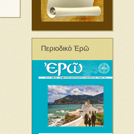
Περιοδικὸ Ἐρῶ