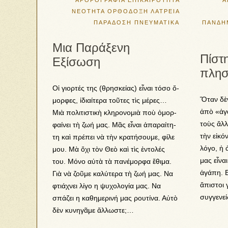
ΑΡΘΡΟΓΡΑΦΙΑ
ΕΠΙΚΑΙΡΟΤΗΤΑ
Α
ΝΕΟΤΗΤΑ
ΟΡΘΟΔΟΞΗ ΛΑΤΡΕΙΑ
ΠΑΡΑΔΟΣΗ
ΠΝΕΥΜΑΤΙΚΑ
ΠΑΝΔΗ
Μια Παράξενη
Πίστ
Εξίσωση
πλησ
Οἱ γι­ορ­τές της (θρησκείας) εἶ­ναι τό­σο ὄ­
Ὅταν δὲ
μορ­φες, ἰ­δι­αί­τε­ρα τοῦ­τες τὶς μέ­ρες…
ἀπὸ «ἀγ
Μιὰ πο­λι­τι­στι­κὴ κλη­ρο­νο­μιὰ ποὺ ὀ­μορ­
τοὺς ἄλ
φαί­νει τὴ ζω­ή μας. Μᾶς εἶ­ναι ἀ­πα­ραί­τη­
τὴν εἰκό
τη καὶ πρέ­πει νὰ τὴν κρα­τή­σου­με, φί­λε
λόγο, ἡ
μου. Μὰ ὄ­χι τὸν Θε­ὸ καὶ τὶς ἐν­το­λές
μας εἶνα
του. Μό­νο αὐ­τὰ τὰ πα­νέ­μορ­φα ἔ­θι­μα.
ἀγάπη. Ε
Γιὰ νὰ ζοῦ­με κα­λύ­τε­ρα τὴ ζω­ή μας. Να
ἄπιστοι 
φτιάχνει λίγο η ψυχολογία μας. Να
συγγενε
σπάζει η καθημερινή μας ρουτίνα. Αὐ­τὸ
δὲν κυ­νη­γᾶ­με ἄλ­λω­στε;…