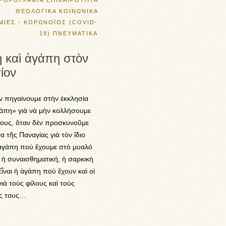
ΡΘΡΟΓΡΑΦΙΑ
ΕΠΙΚΑΙΡΟΤΗΤΑ
ΘΕΟΛΟΓΙΚΑ
ΚΟΙΝΩΝΙΚΑ
ΜΙΕΣ - ΚΟΡΩΝΟΪΟΣ (COVID-
19)
ΠΝΕΥΜΑΤΙΚΑ
η καὶ ἀγάπη στὸν
ίον
ν πηγαίνουμε στὴν ἐκκλησία
άπη» γιὰ νὰ μὴν κολλήσουμε
λους, ὅταν δὲν προσκυνοῦμε
να τῆς Παναγίας γιὰ τὸν ἴδιο
 ἀγάπη ποὺ ἔχουμε στὸ μυαλό
ι ἡ συναισθηματική, ἡ σαρκικὴ
ἶναι ἡ ἀγάπη ποὺ ἔχουν καὶ οἱ
γιὰ τοὺς φίλους καὶ τοὺς
ίς τους…