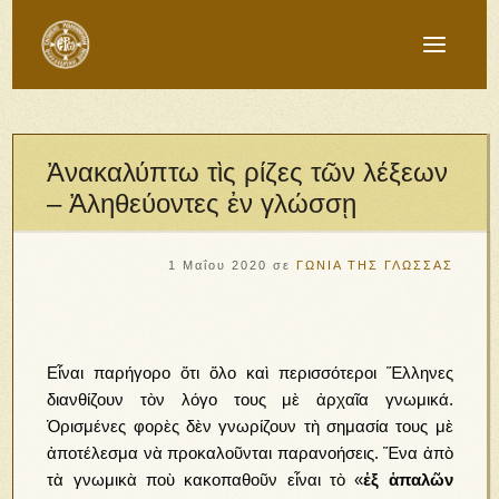
Ἀνακαλύπτω τὶς ρίζες τῶν λέξεων
– Ἀληθεύοντες ἐν γλώσσῃ
1 Μαΐου 2020
σε
ΓΩΝΙΑ ΤΗΣ ΓΛΩΣΣΑΣ
Εἶναι παρήγορο ὅτι ὅλο καὶ περισσότεροι Ἕλληνες
διανθίζουν τὸν λόγο τους μὲ ἀρχαῖα γνωμικά.
Ὁρισμένες φορὲς δὲν γνωρίζουν τὴ σημασία τους μὲ
ἀποτέλεσμα νὰ προκαλοῦνται παρανοήσεις. Ἕνα ἀπὸ
τὰ γνωμικὰ ποὺ κακοπαθοῦν εἶναι τὸ «
ἐξ ἁπαλῶν