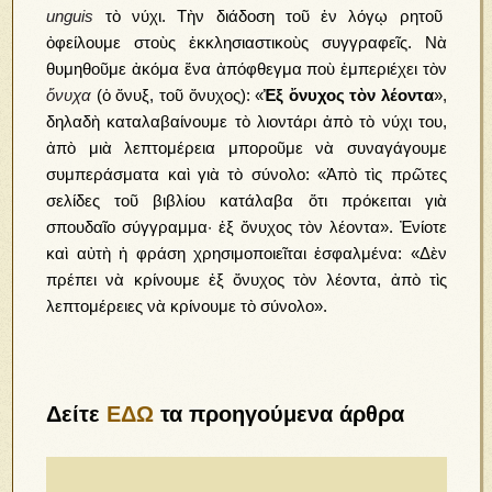
unguis
τὸ νύχι. Τὴν διάδοση τοῦ ἐν λόγῳ ρητοῦ
ὀφείλουμε στοὺς ἐκκλησιαστικοὺς συγγραφεῖς. Νὰ
θυμηθοῦμε ἀκόμα ἕνα ἀπόφθεγμα ποὺ ἐμπεριέχει τὸν
ὄνυχα
(ὁ ὄνυξ, τοῦ ὄνυχος): «
Ἐξ ὄνυχος τὸν λέοντα
»,
δηλαδὴ καταλαβαίνουμε τὸ λιοντάρι ἀπὸ τὸ νύχι του,
ἀπὸ μιὰ λεπτομέρεια μποροῦμε νὰ συναγάγουμε
συμπεράσματα καὶ γιὰ τὸ σύνολο: «Ἀπὸ τὶς πρῶτες
σελίδες τοῦ βιβλίου κατάλαβα ὅτι πρόκειται γιὰ
σπουδαῖο σύγγραμμα· ἐξ ὄνυχος τὸν λέοντα». Ἐνίοτε
καὶ αὐτὴ ἡ φράση χρησιμοποιεῖται ἐσφαλμένα: «Δὲν
πρέπει νὰ κρίνουμε ἐξ ὄνυχος τὸν λέοντα, ἀπὸ τὶς
λεπτομέρειες νὰ κρίνουμε τὸ σύνολο».
Δείτε
ΕΔΩ
τα προηγούμενα άρθρα