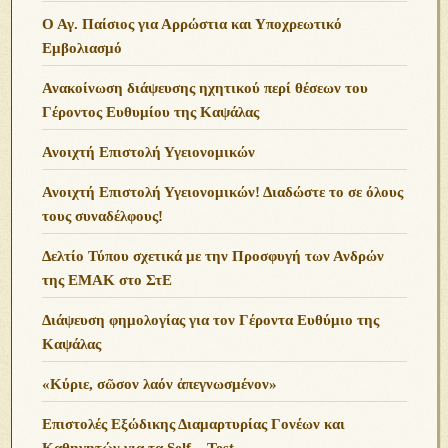
Ο Αγ. Παίσιος για Αρρώστια και Υποχρεωτικό
Εμβολιασμό
Ανακοίνωση διάψευσης ηχητικού περί θέσεων του
Γέροντος Ευθυμίου της Καψάλας
Ανοιχτή Επιστολή Υγειονομικών
Ανοιχτή Επιστολή Υγειονομικών! Διαδώστε το σε όλους
τους συναδέλφους!
Δελτίο Τύπου σχετικά με την Προσφυγή των Ανδρών
της ΕΜΑΚ στο ΣτΕ
Διάψευση φημολογίας για τον Γέροντα Ευθύμιο της
Καψάλας
«Κύριε, σῶσον λαόν ἀπεγνωσμένον»
Επιστολές Εξώδικης Διαμαρτυρίας Γονέων και
Καθηγητών για τα Self – Test