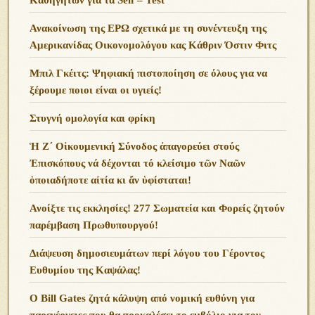
Ανακοίνωση της ΕΡΩ σχετικά με τη συνέντευξη της
Αμερικανίδας Οικονομολόγου κας Κάθριν Όστιν Φιτς
Μπιλ Γκέιτς: Ψηφιακή πιστοποίηση σε όλους για να
ξέρουμε ποιοι είναι οι υγιείς!
Στυγνή ομολογία και φρίκη
Ἡ Ζ΄ Οἰκουμενική Σύνοδος ἀπαγορεύει στούς
Ἐπισκόπους νά δέχονται τό κλείσιμο τῶν Ναῶν
ὁποιαδήποτε αἰτία κι ἄν ὑφίσταται!
Ανoίξτε τις εκκλησίες! 277 Σωματεία και Φορείς ζητούν
παρέμβαση Πρωθυπουργού!
Διάψευση δημοσιευμάτων περί λόγου του Γέροντος
Ευθυμίου της Καψάλας!
O Bill Gates ζητά κάλυψη από νομική ευθύνη για
παρενέργειες που θα προκαλέσει το εμβόλιο για τον