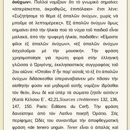
ὀνύχων
». Πολλοὶ νομίζουν ὅτι τὸ γνωμικὸ σημαίνει:
«ἀπερίσκεπτα, ἀκροθιγῶς, ἐπιπόλαια»· ἔτσι λένε:
«Συζητήσαμε τὸ θέμα ἐξ ἁπαλῶν ὀνύχων, χωρὶς νὰ
μποῦμε σὲ λεπτομέρειες». Ἐξ ἁπαλῶν ὀνύχων ὅμως
σημαίνει ἀπὸ τὴν ἡλικία ποὺ τὰ νύχια τοῦ παιδιοῦ εἶναι
μαλακά, ἀπὸ τὴν τρυφερὴ ἡλικία, παιδιόθεν: «Εἴμαστε
φίλοι ἐξ ἁπαλῶν ὀνύχων», «ἐξ ἁπαλῶν ὀνύχων
ἀσχολοῦμαι μὲ τὴν μουσική». Τὴν φράση
χρησιμοποίησε γιὰ πρώτη φορὰ στὴν ἑλληνικὴ
γλῶσσα ὁ Ὠριγένης, ἐκκλησιαστικὸς συγγραφέας τοῦ
2ου αἰῶνα: «Ὁποῖον δ’ ἦν παρ’ αὐτοῖς τὸ ἐξ ἔτι ἁπαλῶν
ὀνύχων διδάσκεσθαι ὑπεραναβαίνειν μὲν πᾶσαν τὴν
αἰσθητὴν φύσιν καὶ μηδαμοῦ αὐτῆς νομίζειν ἱδρῦσθαι
τὸν θεόν, ἄνω δὲ καὶ ὑπὲρ τὰ σώματα ζητεῖν αὐτόν;»
(Κατὰ Κέλσου Ε΄, 42,21,
Sources chrétiennes
132, 136,
147, 150. Paris: Éditions du Cerf). Τὴν φράση
δανείστηκε ἀπὸ τὸν Λατῖνο ποιητῆ Ὁράτιο. Στὶς
περίφημες Ὠδές του συναντᾶμε τὴν ἀποφθεγματικὴ
φράση «de tenero ungui».
Tener
εἶναι ὁ ἁπαλός καὶ