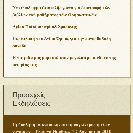
Νέο ὑπόδειγμα ἐπιστολῆς γονέα γιά ἐπιστροφή τῶν
βιβλίων τοῦ μαθήματος τῶν Θρησκευτικῶν
Ἁγίου Παϊσίου περὶ ἀδελφοσύνης
Παρέμβαση του Αγίου Όρους για την πανορθόδοξη
σύνοδο
Η πατρίδα μας μπροστά στον μεγαλύτερο κίνδυνο της
ιστορίας της
Προσεχείς
Εκδηλώσεις
Πρόσκληση σε κατασκηνωτική συγκέντρωση νέων
γυναικών – Ελαφίνα Ημαθίας, 4-7 Αυγούστου 2026