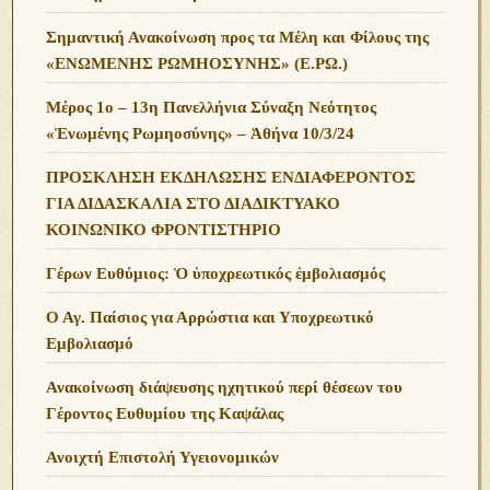
Σημαντική Ανακοίνωση προς τα Μέλη και Φίλους της
«ΕΝΩΜΕΝΗΣ ΡΩΜΗΟΣΥΝΗΣ» (Ε.ΡΩ.)
Μέρος 1ο – 13η Πανελλήνια Σύναξη Νεότητος
«Ἑνωμένης Ρωμηοσύνης» – Ἀθήνα 10/3/24
ΠΡΟΣΚΛΗΣΗ ΕΚΔΗΛΩΣΗΣ ΕΝΔΙΑΦΕΡΟΝΤΟΣ
ΓΙΑ ΔΙΔΑΣΚΑΛΙΑ ΣΤΟ ΔΙΑΔΙΚΤΥΑΚΟ
ΚΟΙΝΩΝΙΚΟ ΦΡΟΝΤΙΣΤΗΡΙΟ
Γέρων Ευθύμιος: Ὁ ὑποχρεωτικός ἐμβολιασμός
Ο Αγ. Παίσιος για Αρρώστια και Υποχρεωτικό
Εμβολιασμό
Ανακοίνωση διάψευσης ηχητικού περί θέσεων του
Γέροντος Ευθυμίου της Καψάλας
Ανοιχτή Επιστολή Υγειονομικών