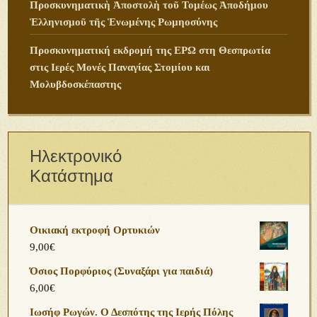
Προσκυνηματικὴ Ἀποστολὴ τοῦ Τομέως Ἀποδήμου
Ἑλληνισμοῦ τῆς Ἑνωμένης Ρωμηοσύνης
Προσκυνηματική εκδρομή της ΕΡΩ στη Θεσπρωτία
στις Ιερές Μονές Παναγίας Στομίου και
Μολυβδοσκέπαστης
Ηλεκτρονικό
Κατάστημα
Οικιακή εκτροφή Ορτυκιών
9,00
€
Όσιος Πορφύριος (Συναξάρι για παιδιά)
6,00
€
Ιωσήφ Ρωγών. Ο Δεσπότης της Ιερής Πόλης