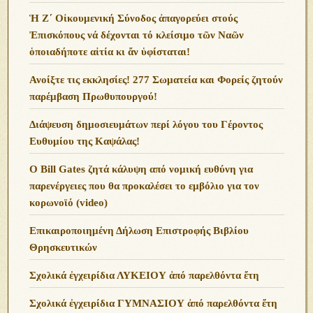
Ἡ Ζ΄ Οἰκουμενική Σύνοδος ἀπαγορεύει στούς
Ἐπισκόπους νά δέχονται τό κλείσιμο τῶν Ναῶν
ὁποιαδήποτε αἰτία κι ἄν ὑφίσταται!
Ανoίξτε τις εκκλησίες! 277 Σωματεία και Φορείς ζητούν
παρέμβαση Πρωθυπουργού!
Διάψευση δημοσιευμάτων περί λόγου του Γέροντος
Ευθυμίου της Καψάλας!
O Bill Gates ζητά κάλυψη από νομική ευθύνη για
παρενέργειες που θα προκαλέσει το εμβόλιο για τον
κορωνοϊό (video)
Επικαιροποιημένη Δήλωση Επιστροφής Βιβλίου
Θρησκευτικών
Σχολικά ἐγχειρίδια ΛΥΚΕΙΟΥ ἀπό παρελθόντα ἔτη
Σχολικά ἐγχειρίδια ΓΥΜΝΑΣΙΟΥ ἀπό παρελθόντα ἔτη