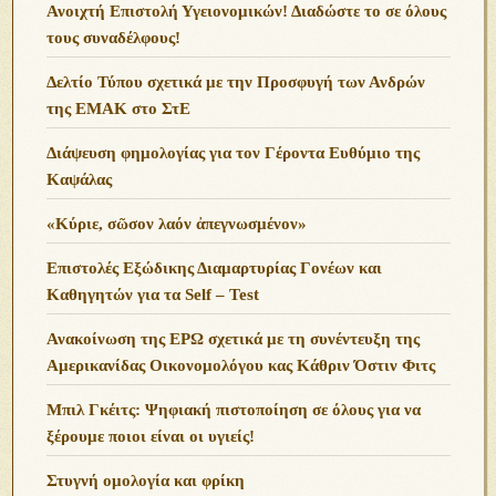
Ανοιχτή Επιστολή Υγειονομικών! Διαδώστε το σε όλους
τους συναδέλφους!
Δελτίο Τύπου σχετικά με την Προσφυγή των Ανδρών
της ΕΜΑΚ στο ΣτΕ
Διάψευση φημολογίας για τον Γέροντα Ευθύμιο της
Καψάλας
«Κύριε, σῶσον λαόν ἀπεγνωσμένον»
Επιστολές Εξώδικης Διαμαρτυρίας Γονέων και
Καθηγητών για τα Self – Test
Ανακοίνωση της ΕΡΩ σχετικά με τη συνέντευξη της
Αμερικανίδας Οικονομολόγου κας Κάθριν Όστιν Φιτς
Μπιλ Γκέιτς: Ψηφιακή πιστοποίηση σε όλους για να
ξέρουμε ποιοι είναι οι υγιείς!
Στυγνή ομολογία και φρίκη