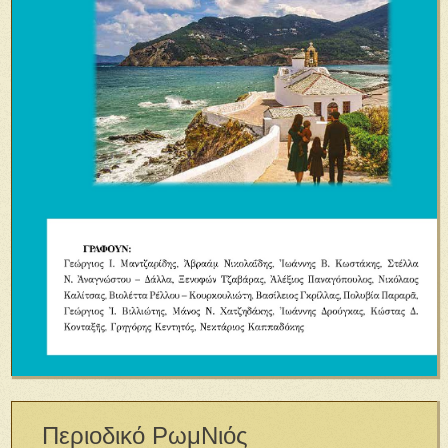
Περιοδικό ΡωμΝιός