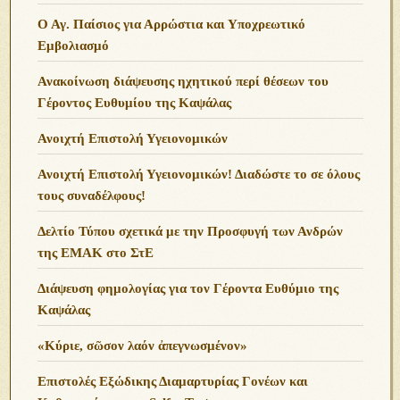
Ο Αγ. Παίσιος για Αρρώστια και Υποχρεωτικό
Εμβολιασμό
Ανακοίνωση διάψευσης ηχητικού περί θέσεων του
Γέροντος Ευθυμίου της Καψάλας
Ανοιχτή Επιστολή Υγειονομικών
Ανοιχτή Επιστολή Υγειονομικών! Διαδώστε το σε όλους
τους συναδέλφους!
Δελτίο Τύπου σχετικά με την Προσφυγή των Ανδρών
της ΕΜΑΚ στο ΣτΕ
Διάψευση φημολογίας για τον Γέροντα Ευθύμιο της
Καψάλας
«Κύριε, σῶσον λαόν ἀπεγνωσμένον»
Επιστολές Εξώδικης Διαμαρτυρίας Γονέων και