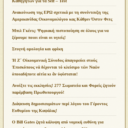
Καθηγητών για τα Self – Test
Ανακοίνωση της ΕΡΩ σχετικά με τη συνέντευξη της
Αμερικανίδας Οικονομολόγου κας Κάθριν Όστιν Φιτς
Μπιλ Γκέιτς: Ψηφιακή πιστοποίηση σε όλους για να
ξέρουμε ποιοι είναι οι υγιείς!
Στυγνή ομολογία και φρίκη
Ἡ Ζ΄ Οἰκουμενική Σύνοδος ἀπαγορεύει στούς
Ἐπισκόπους νά δέχονται τό κλείσιμο τῶν Ναῶν
ὁποιαδήποτε αἰτία κι ἄν ὑφίσταται!
Ανoίξτε τις εκκλησίες! 277 Σωματεία και Φορείς ζητούν
παρέμβαση Πρωθυπουργού!
Διάψευση δημοσιευμάτων περί λόγου του Γέροντος
Ευθυμίου της Καψάλας!
O Bill Gates ζητά κάλυψη από νομική ευθύνη για