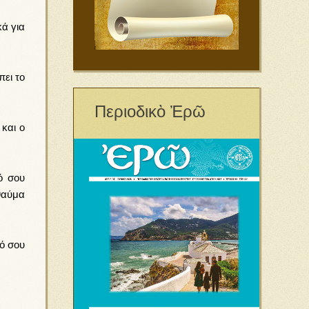
κά για
πει το
Περιοδικὸ Ἐρῶ
και ο
ό σου
θαύμα
ό σου