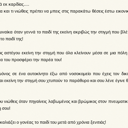
ά εκ καρδίας….
α και τι νιώθεις πρέπει να μπεις στις παρακάτω θέσεις έστω εικονι
υναίκα όταν γεννά το παιδί της εκείνη ακριβώς την στιγμή που βλέ
ο παιδί της!
ς αστέγου εκείνη την στιγμή που όλα κλείνουν μέσα σε μια πόλη 
να του προσφέρει την παρέα του!
μόνος σε ένα αυτοκίνητο έξω από νοσοκομείο που έχεις τον δικ
ι εκείνη την στιγμή σου χτυπούν το παράθυρο και σου λένε έγινε 
ου νιώθεις όταν πηγαίνεις λαβωμένος και βρώμικος στον πνευματικ
η σου!
καλιάζει ο γονέας το παιδί του μετά από χρόνια ξενιτιάς!