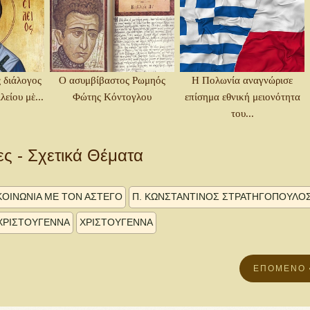
 διάλογος
Ο ασυμβίβαστος Ρωμηός
Η Πολωνία αναγνώρισε
είου μὲ...
Φώτης Κόντογλου
επίσημα εθνική μειονότητα
του...
ες - Σχετικά Θέματα
ΚΟΙΝΩΝΙΑ ΜΕ ΤΟΝ ΑΣΤΕΓΟ
Π. ΚΩΝΣΤΑΝΤΊΝΟΣ ΣΤΡΑΤΗΓΌΠΟΥΛΟ
Α ΧΡΙΣΤΟΥΓΕΝΝΑ
ΧΡΙΣΤΟΥΓΕΝΝΑ
ΕΠΌΜΕΝΟ