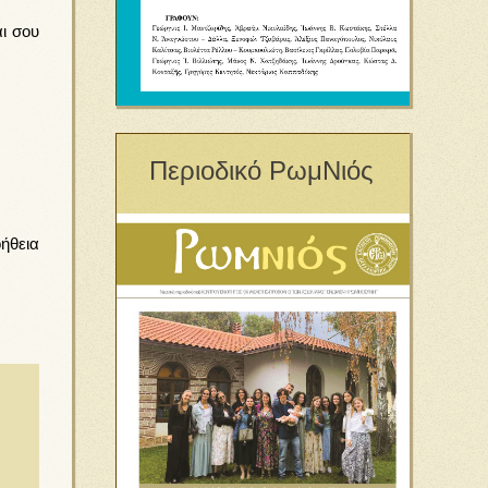
αι σου
Περιοδικό ΡωμΝιός
οήθεια