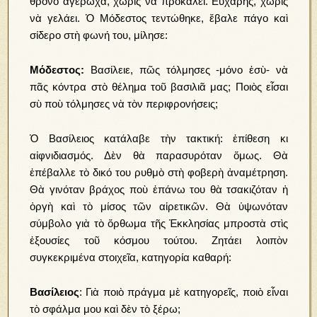
θρόνο ἀγέρωχα, χωρὶς νὰ προκαλεῖ. Εὔχαρης, χωρὶς
νὰ γελάει. Ὁ Μόδεστος τεντώθηκε, ἔβαλε πάγο καὶ
σίδερο στὴ φωνή του, μίλησε:
Μόδεστος:
Βασίλειε, πῶς τόλμησες -μόνο ἐσὺ- νὰ
πᾶς κόντρα στὸ θέλημα τοῦ βασιλιᾶ μας; Ποιὸς εἶσαι
σὺ ποὺ τόλμησες νὰ τὸν περιφρονήσεις;
Ὁ Βασίλειος κατάλαβε τὴν τακτική: ἐπίθεση κι
αἰφνιδιασμός. Δὲν θὰ παρασυρόταν ὅμως. Θὰ
ἐπέβαλλε τὸ δικό του ρυθμὸ στὴ φοβερὴ ἀναμέτρηση.
Θὰ γινόταν βράχος ποὺ ἐπάνω του θὰ τσακιζόταν ἡ
ὀργὴ καὶ τὸ μίσος τῶν αἱρετικῶν. Θὰ ὑψωνόταν
σύμβολο γιὰ τὸ ὄρθωμα τῆς Ἐκκλησίας μπροστὰ στὶς
ἐξουσίες τοῦ κόσμου τούτου. Ζητάει λοιπὸν
συγκεκριμένα στοιχεῖα, κατηγορία καθαρή:
Βασίλειος
: Γιὰ ποιὸ πράγμα μὲ κατηγορεῖς, ποιὸ εἶναι
τὸ σφάλμα μου καὶ δὲν τὸ ξέρω;