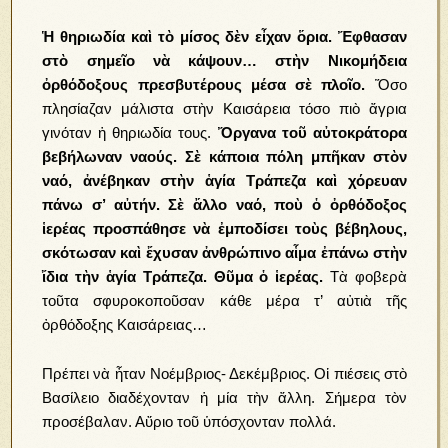
Ἡ θηριωδία καὶ τὸ μίσος δὲν εἶχαν ὅρια. Ἔφθασαν
στὸ σημεῖο νὰ κάψουν… στὴν Νικομήδεια
ὀρθόδοξους πρεσβυτέρους μέσα σὲ πλοῖο.
Ὅσο
πλησίαζαν μάλιστα στὴν Καισάρεια τόσο πιὸ ἄγρια
γινόταν ἡ θηριωδία τους.
Ὄργανα τοῦ αὐτοκράτορα
βεβήλωναν ναούς. Σὲ κάποια πόλη μπῆκαν στὸν
ναό, ἀνέβηκαν στὴν ἁγία Τράπεζα καὶ χόρευαν
πάνω σ’ αὐτήν. Σὲ ἄλλο ναό, ποὺ ὁ ὀρθόδοξος
ἱερέας προσπάθησε νὰ ἐμποδίσει τοὺς βέβηλους,
σκότωσαν καὶ ἔχυσαν ἀνθρώπινο αἷμα ἐπάνω στὴν
ἴδια τὴν ἁγία Τράπεζα. Θῦμα ὁ ἱερέας.
Τὰ φοβερὰ
τοῦτα σφυροκοποῦσαν κάθε μέρα τ’ αὐτιὰ τῆς
ὀρθόδοξης Καισάρειας…
Πρέπει νὰ ἦταν Νοέμβριος- Δεκέμβριος. Οἱ πιέσεις στὸ
Βασίλειο διαδέχονταν ἡ μία τὴν ἄλλη. Σήμερα τὸν
προσέβαλαν. Αὔριο τοῦ ὑπόσχονταν πολλά.