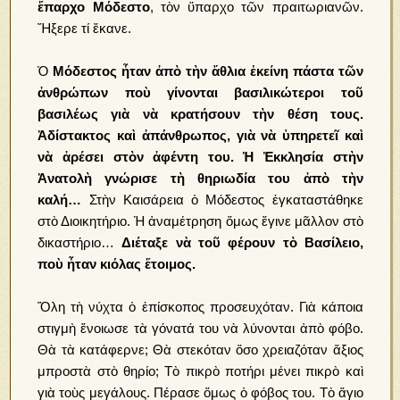
ἔπαρχο Μόδεστο
, τὸν ὕπαρχο τῶν πραιτωριανῶν.
Ἤξερε τί ἔκανε.
Ὁ
Μόδεστος ἦταν ἀπὸ τὴν ἄθλια ἐκείνη πάστα τῶν
ἀνθρώπων ποὺ γίνονται βασιλικώτεροι τοῦ
βασιλέως γιὰ νὰ κρατήσουν τὴν θέση τους.
Ἀδίστακτος καὶ ἀπάνθρωπος, γιὰ νὰ ὑπηρετεῖ καὶ
νὰ ἀρέσει στὸν ἀφέντη του. Ἡ Ἐκκλησία στὴν
Ἀνατολὴ γνώρισε τὴ θηριωδία του ἀπὸ τὴν
καλή…
Στὴν Καισάρεια ὁ Μόδεστος ἐγκαταστάθηκε
στὸ Διοικητήριο. Ἡ ἀναμέτρηση ὅμως ἔγινε μᾶλλον στὸ
δικαστήριο…
Διέταξε νὰ τοῦ φέρουν τὸ Βασίλειο,
ποὺ ἦταν κιόλας ἕτοιμος.
Ὅλη τὴ νύχτα ὁ ἐπίσκοπος προσευχόταν. Γιὰ κάποια
στιγμὴ ἔνοιωσε τὰ γόνατά του νὰ λύνονται ἀπὸ φόβο.
Θὰ τὰ κατάφερνε; Θὰ στεκόταν ὅσο χρειαζόταν ἄξιος
μπροστὰ στὸ θηρίο; Τὸ πικρὸ ποτήρι μένει πικρὸ καὶ
γιὰ τοὺς μεγάλους. Πέρασε ὅμως ὁ φόβος του. Τὸ ἅγιο