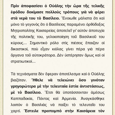
Πρὶν ἀποφασίσει ὁ Οὐάλης τὴν ὥρα τῆς τελικῆς
ἑφόδου δοκίμασε πολλοὺς τρόπους γιὰ νὰ φέρει
στὰ νερὰ του τὸ Βασίλειο.
Ἔνοιωθε μάλιστα ὅτι καὶ
μόνο τὸ γεγονὸς ὅτι ὁ Βασίλειος παραμένει ὀρθόδοξος
Μητροπολίτης Καισαρείας ἀποτελεῖ γι’ αὐτὸν ἀποτυχία
τῆς πολιτικῆς του, γελοιοποίηση τοῦ Βασιλικοῦ του
κύρους… Σημαντικὸ ρόλο στὶς πιέσεις ἔπαιζαν οἱ
δικαστικοί, ποὺ εἶχαν κιόλας γίνει πέρα γιὰ πέρα
ὄργανα τοῦ αὐτοκράτορα. Δὲν ὑστέρησαν ὅμως καὶ οἱ
στρατιωτικοί…
Τὰ τεχνάσματα δὲν ἔφεραν ἀποτέλεσμα καὶ ὁ Οὐάλης
βιαζόταν.
Ἤθελε νὰ τελειώνει ὅσο γινόταν
γρηγορώτερα μὲ τὴν τελευταία ἑστία ἀντιστάσεως,
μὲ τὸ Βασίλειο.
Ἔτσι θὰ ὑποτάσσονταν ἀμέσως
Καππαδοκία, Πόντος καὶ Ἀρμενία. Ἀναγκάσθηκε
λοιπὸν ὁ Βασιλιὰς νὰ παίξει τὸ τελευταῖο του
χαρτί.
Ἔστειλε προπομπὸ στὴν Καισάρεια τὸν