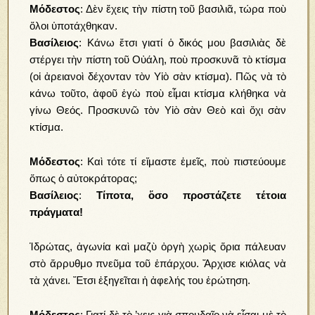
Μόδεστος
: Δὲν ἔχεις τὴν πίστη τοῦ βασιλιᾶ, τώρα ποὺ
ὅλοι ὑποτάχθηκαν.
Βασίλειος
: Κάνω ἔτσι γιατί ὁ δικός μου βασιλιὰς δὲ
στέργει τὴν πίστη τοῦ Οὐάλη, ποὺ προσκυνᾶ τὸ κτίσμα
(οἱ ἀρειανοὶ δέχονταν τὸν Υἱὸ σὰν κτίσμα). Πῶς νὰ τὸ
κάνω τοῦτο, ἀφοῦ ἐγὼ ποὺ εἶμαι κτίσμα κλήθηκα νὰ
γίνω Θεός. Προσκυνῶ τὸν Υἱὸ σὰν Θεὸ καὶ ὄχι σὰν
κτίσμα.
Μόδεστος
: Καὶ τότε τί εἴμαστε ἐμεῖς, ποὺ πιστεύουμε
ὅπως ὁ αὐτοκράτορας;
Βασίλειος
:
Τίποτα, ὅσο προστάζετε τέτοια
πράγματα!
Ἱδρώτας, ἀγωνία καὶ μαζὺ ὀργὴ χωρὶς ὅρια πάλευαν
στὸ ἄρρυθμο πνεῦμα τοῦ ἐπάρχου. Ἄρχισε κιόλας νὰ
τὰ χάνει. Ἔτσι ἐξηγεῖται ἡ ἀφελής του ἐρώτηση.
Μόδεστος
: Γιατί δὲ τὸ ’χεις γιὰ σπουδαῖο νὰ εἶσαι μὲ τὸ