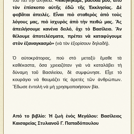
τοῦ πεῖ τὴν ἀλήθεια:
«Νικηθήκαμε, βασιλιά μου, ἀπὸ
τὸν ἐπίσκοπο αὐτῆς ἐδῶ τῆς Ἐκκλησίας. Δὲ
φοβᾶται ἀπειλές. Εἶναι πιὸ σταθερὸς ἀπὸ τοὺς
λόγους μας, πιὸ ἰσχυρὸς ἀπὸ τὴν πειθώ μας. Ἂς
ἀπειλήσουμε κανένα δειλό, ὄχι τὸ Βασίλειο. Ἂν
θέλουμε ἀποτελέσματα, πρέπει νὰ καταφύγουμε
στὸν ἐξαναγκασμὸ»
(νὰ τὸν ἐξορίσουν δηλαδή).
Ὁ αὐτοκράτορας, ποὺ στὸ μεταξὺ ἔμαθε τὰ
καθέκαστα, ὅσα χρειαζόταν γιὰ νὰ καταλάβει τὴ
δύναμη τοῦ Βασιλείου, δὲ συμφώνησε. Εἶχε τὸ
κουράγιο νὰ θαυμάζει τὶς ἀρετὲς τῶν ἀνθρώπων.
Ἔδωσε ἐντολὴ νὰ μὴ χρησιμοποιήσουν βία.
Από το βιβλίο: Ἡ ζωὴ ἑνὸς Μεγάλου: Βασίλειος
Καισαρείας Στυλιανοῦ Γ. Παπαδόπουλου