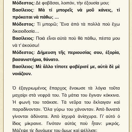
Μόδεστος
: Δὲ φοβᾶσαι, λοιπόν, τὴν ἐξουσία μου;
Βασίλειος
:
Μὰ τί μπορεῖς νὰ μοῦ κάνεις, τί
πρόκειται νὰ πάθω; …
Μόδεστος
: Τί μπορῶ; Ἕνα ἀπὸ τὰ πολλὰ ποὺ ἔχω
δικαιοδοσία…
Βασίλειος
: Ποιὰ εἶναι αὐτὰ ποὺ θὰ πάθω, πέστα μου
νὰ τ’ ἀκούσω!
Μόδεστος
:
Δήμευση τῆς περιουσίας σου, ἐξορία,
βασανιστήρια, θάνατο.
Βασίλειος
:
Μὲ ἄλλο τίποτε φοβέρισέ με, αὐτὰ δὲ μὲ
νοιάζουν.
Ὁ ἐξαγριωμένος ἔπαρχος ἔνοιωσε τὰ λόγια τοῦτα
μαχαίρι στὰ νεφρά του. Τὰ μάτια του ἔγιναν κόκκινα.
Ἡ φωνὴ του τσάκισε. Τὰ νεῦρα του ἔκλαιγαν καὶ
παραδίνονταν. Ὅλα γύρω του χάνονταν. Ἀπὸ δυνατὰ
γίνονται ἀδύνατα. Ἀπὸ ἰσχυρὰ ἀνίσχυρα. Γι’ αὐτὸ ὁ
ἴδιος μίκραινε. Γινόταν αὐτὸς ποὺ ἦταν: μικρός.
Μάζεψε τὶς δυνάμεις του ὅμως καὶ ψέλλισε: