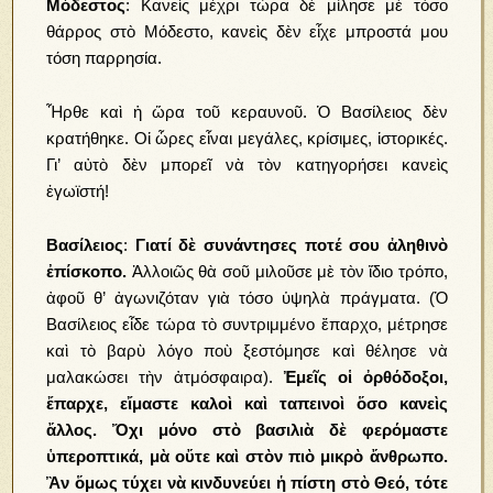
Μόδεστος
: Κανεὶς μέχρι τώρα δὲ μίλησε μὲ τόσο
θάρρος στὸ Μόδεστο, κανεὶς δὲν εἶχε μπροστά μου
τόση παρρησία.
Ἦρθε καὶ ἡ ὥρα τοῦ κεραυνοῦ. Ὁ Βασίλειος δὲν
κρατήθηκε. Οἱ ὧρες εἶναι μεγάλες, κρίσιμες, ἱστορικές.
Γι’ αὐτὸ δὲν μπορεῖ νὰ τὸν κατηγορήσει κανεὶς
ἐγωϊστή!
Βασίλειος
:
Γιατί δὲ συνάντησες ποτέ σου ἀληθινὸ
ἐπίσκοπο.
Ἀλλοιῶς θὰ σοῦ μιλοῦσε μὲ τὸν ἴδιο τρόπο,
ἀφοῦ θ’ ἀγωνιζόταν γιὰ τόσο ὑψηλὰ πράγματα. (Ὁ
Βασίλειος εἶδε τώρα τὸ συντριμμένο ἔπαρχο, μέτρησε
καὶ τὸ βαρὺ λόγο ποὺ ξεστόμησε καὶ θέλησε νὰ
μαλακώσει τὴν ἀτμόσφαιρα).
Ἐμεῖς οἱ ὀρθόδοξοι,
ἔπαρχε, εἴμαστε καλοὶ καὶ ταπεινοὶ ὅσο κανεὶς
ἄλλος. Ὄχι μόνο στὸ βασιλιὰ δὲ φερόμαστε
ὑπεροπτικά, μὰ οὔτε καὶ στὸν πιὸ μικρὸ ἄνθρωπο.
Ἂν ὅμως τύχει νὰ κινδυνεύει ἡ πίστη στὸ Θεό, τότε