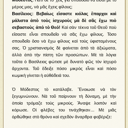
μέρος μας, νὰ μᾶς ἔχεις φίλους;
Βασίλειος:
Βεβαίως εἴσαστε κιόλας ἔπαρχοι καὶ
μάλιστα ἀπὸ τοὺς ἰσχυροὺς μὰ δὲ σᾶς ἔχω πιὸ
σεβαστοὺς ἀπὸ τὸ Θεό!
Καὶ σὰν τέκνα τοῦ Θεοῦ ποὺ
εἴσαστε εἶναι σπουδαῖο νὰ σᾶς ἔχω φίλους. Τόσο
σπουδαῖο ὅσο νὰ ἔχω φίλους καὶ τοὺς ὑφισταμένους
σας. Ὁ χριστιανισμὸς δὲ φαίνεται ἀπὸ τὰ ἀξιώματα,
ἀλλὰ ἀπὸ τὴν πίστη τῶν προσώπων. Μὲ τὰ λόγια
τοῦτα ὁ Βασίλειος φώτισε μὲ δυνατὸ φῶς τὸν ἰσχυρὸ
ἄρχοντα. Τοῦ ἔδειξε πόσο μικρὸς εἶναι καὶ πόσο
κωμικὴ γίνεται ἡ αὐθάδειά του.
Ὁ Μόδεστος τὸ κατάλαβε. Ἔνοιωσε νὰ τὸν
ξεγυμνώνουν. Νὰ τοῦ παίρνουν τὴ δύναμη, μὲ τὴν
ὁποία τρόμαζε τοὺς μικρούς. Ἄναψε λοιπὸν καὶ
κόρωσε. Οἱ φλέβες του τινάχθηκαν… Μὲ μιᾶς
ὀρθώθηκε στὸ θρόνο καὶ σχεδὸν ἄναρθρα φοβέριζε: