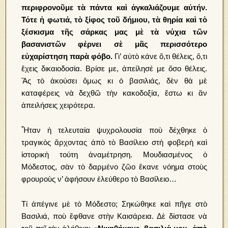
περιφρονοῦμε τὰ πάντα καὶ ἀγκαλιάζουμε αὐτήν.
Τότε ἡ φωτιά, τὸ ξίφος τοῦ δήμιου, τὰ θηρία καὶ τὸ
ξέσκισμα τῆς σάρκας μας μὲ τὰ νύχια τῶν
βασανιστῶν φέρνει σὲ μᾶς περισσότερο
εὐχαρίστηση παρὰ φόβο.
Γι’ αὐτὸ κάνε ὅ,τι θέλεις, ὅ,τι
ἔχεις δικαιοδοσία. Βρίσε με, ἀπείλησέ με ὅσο θέλεις.
Ἂς τὸ ἀκούσει ὅμως κι ὁ βασιλιάς, δὲν θὰ μὲ
καταφέρεις νὰ δεχθῶ τὴν κακοδοξία, ἔστω κι ἂν
ἀπειλήσεις χειρότερα.
Ἦταν ἡ τελευταία ψυχρολουσία ποὺ δέχθηκε ὁ
τραγικὸς ἄρχοντας ἀπὸ τὸ Βασίλειο στὴ φοβερὴ καὶ
ἱστορικὴ τούτη ἀναμέτρηση. Μουδιασμένος ὁ
Μόδεστος, σὰν τὸ δαρμένο ζῶο ἔκανε νόημα στοὺς
φρουροὺς ν’ ἀφήσουν ἐλεύθερο τὸ Βασίλειο…
Τί ἀπέγινε μὲ τὸ Μόδεστο; Σηκώθηκε καὶ πῆγε στὸ
Βασιλιά, ποὺ ἔφθανε στὴν Καισάρεια. Δὲ δίστασε νὰ