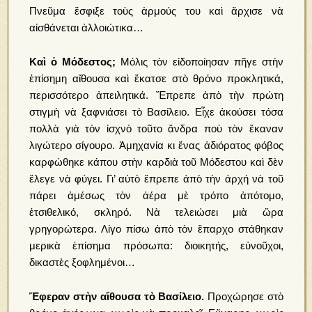
Πνεῦμα ἔσφιξε τοὺς ἁρμούς του καὶ ἄρχισε νὰ
αἰσθάνεται ἀλλοιώτικα…
Καὶ ὁ Μόδεστος;
Μόλις τὸν εἰδοποίησαν πῆγε στὴν
ἐπίσημη αἴθουσα καὶ ἔκατσε στὸ θρόνο προκλητικά,
περισσότερο ἀπειλητικά. Ἔπρεπε ἀπὸ τὴν πρώτη
στιγμὴ νὰ ξαφνιάσει τὸ Βασίλειο. Εἶχε ἀκούσει τόσα
πολλὰ γιὰ τὸν ἰσχνὸ τοῦτο ἄνδρα ποὺ τὸν ἔκαναν
λιγώτερο σίγουρο. Ἀμηχανία κι ἕνας ἀδιόρατος φόβος
καρφώθηκε κάπου στὴν καρδιὰ τοῦ Μόδεστου καὶ δὲν
ἔλεγε νὰ φύγει. Γι’ αὐτὸ ἔπρεπε ἀπὸ τὴν ἀρχή νὰ τοῦ
πάρει ἀμέσως τὸν ἀέρα μὲ τρόπο ἀπότομο,
ἐτσιθελικό, σκληρό. Νὰ τελειώσει μιὰ ὥρα
γρηγορώτερα. Λίγο πίσω ἀπὸ τὸν ἔπαρχο στάθηκαν
μερικὰ ἐπίσημα πρόσωπα: διοικητής, εὐνοῦχοι,
δικαστὲς ξοφλημένοι…
Ἔφεραν στὴν αἴθουσα τὸ Βασίλειο.
Προχώρησε στὸ