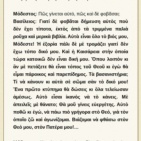
Μόδεστος
: Πῶς γίνεται αὐτό, πῶς καὶ δὲ φοβᾶσαι;
Βασίλειος
:
Γιατί δὲ φοβᾶται δήμευση αὐτὸς ποὺ
δὲν ἔχει τίποτα, ἐκτὸς ἀπὸ τὰ τριμμένα παλιὰ
ροῦχα καὶ μερικὰ βιβλία. Αὐτὰ εἶναι ὅλο τὸ βιός μου,
Μόδεστε! Ἡ ἐξορία πάλι δὲ μὲ τρομάζει γιατί δὲν
ἔχω τόπο δικό μου. Καὶ ἡ Καισάρεια στὴν ὁποία
τώρα κατοικῶ δὲν εἶναι δική μου. Ὅπου λοιπὸν κι
ἂν μὲ πετάξετε θὰ εἶναι τόπος τοῦ Θεοῦ κι ἐγὼ θὰ
εἶμαι πάροικος καὶ παρεπίδημος. Τὰ βασανιστήρια;
Τί νὰ κάνουν κι αὐτὰ σὲ σῶμα σὰν τὸ δικό μου!
Ἕνα πρῶτο κτύπημα θὰ δώσεις κι ὅλα τελείωσαν
ἀμέσως. Αὐτὸ εἶσαι ἱκανὸς νὰ τὸ κάνεις. Μὲ
ἀπειλεῖς μὲ θάνατο; Θὰ μοῦ γίνεις εὐεργέτης. Αὐτὸ
ποθῶ κι ἐγώ, νὰ πάω πιὸ γρήγορα στὸ Θεό, γιὰ τὸν
ὁποῖο ζῶ καὶ ἀγωνίζομαι. Βιάζομαι νὰ φθάσω στὸν
Θεό μου, στὸν Πατέρα μου!…