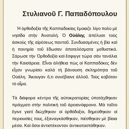
Στυλιανοῦ Γ. Παπαδόπουλου
Ἡ ὀρθοδοξία τῆς Καππαδοκίας ἔμοιαζε λίγο πολὺ μὲ
νησίδα στὴν Ἀνατολή. Ὁ
Οὐάλης
ἀπέλυσε τοὺς
ἀσκοὺς τῆς αἱρέσεως παντοῦ. Συνδυασμένες ἡ βία καὶ
ἡ πονηρία τοῦ ἔδωσαν ἀποτελέσματα μεθυστικά.
Σάρωσε τὴν Ὀρθοδοξία καὶ ἔσφιγγε τώρα σὰν τανάλια
τὴν Καισάρεια. Εἶναι ἀλήθεια πὼς οἱ Καππαδόκες δὲν
εἶχαν γνωρίσει καλὰ τὴ βάναυση σκληρότητα τοῦ
Οὐάλη. Ἄκουγαν ὅ,τι συνέβαινε ἀλλοῦ. Τοὺς κοβόταν
τὸ αἷμα.
Τὰ διάφορα κέντρα τῆς αὐτοκρατορίας ὑποτάχθηκαν
πράγματι στὴν πολιτικὴ τοῦ ἀρειανόφρονα. Μὰ τοῦτο
ἔγινε γιατί διώχθηκαν οἱ ὀρθόδοξοι, δημεύθηκαν οἱ
περιουσίες τους, ἐξαναγκάσθηκαν, πιέσθηκαν μὲ βίαια
μέσα. Καὶ ὅσοι ἀντιστέκονταν ἀντικαταστάθηκαν.