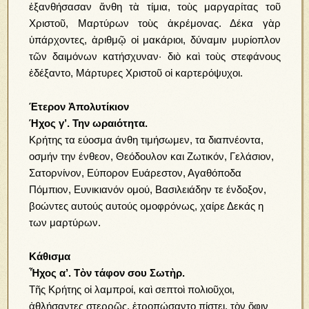
ἐξανθήσασαν ἄνθη τὰ τίμια, τοὺς μαργαρίτας τοῦ
Χριστοῦ, Μαρτύρων τοὺς ἀκρέμονας. Δέκα γὰρ
ὑπάρχοντες, ἀριθμῷ οἱ μακάριοι, δύναμιν μυρίοπλον
τῶν δαιμόνων κατήσχυναν· διὸ καὶ τοὺς στεφάνους
ἐδέξαντο, Μάρτυρες Χριστοῦ οἱ καρτερόψυχοι.
Έτερον Ἀπολυτίκιον
Ήχος γ’. Την ωραιότητα.
Κρήτης τα εύοσμα άνθη τιμήσωμεν, τα διαπνέοντα,
οσμήν την ένθεον, Θεόδουλον και Ζωτικόν, Γελάσιον,
Σατορνίνον, Εύπορον Ευάρεστον, Αγαθόποδα
Πόμπιον, Ευνικιανόν ομού, Βασιλειάδην τε ένδοξον,
βοώντες αυτούς αυτούς ομοφρόνως, χαίρε Δεκάς η
των μαρτύρων.
Κάθισμα
Ἦχος α’. Τὸν τάφον σου Σωτὴρ.
Τῆς Κρήτης οἱ λαμπροί, καὶ σεπτοὶ πολιοῦχοι,
ἀθλήσαντες στερρῶς, ἐτροπώσαντο πίστει, τὸν ὄφιν