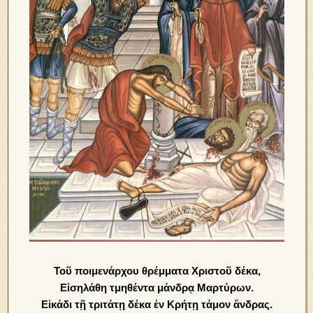
Τοῦ ποιμενάρχου θρέμματα Χριστοῦ δέκα,
Εἰσηλάθη τμηθέντα μάνδρᾳ Μαρτύρων.
Εἰκάδι τῇ τριτάτῃ δέκα ἐν Κρήτῃ τάμον ἄνδρας.