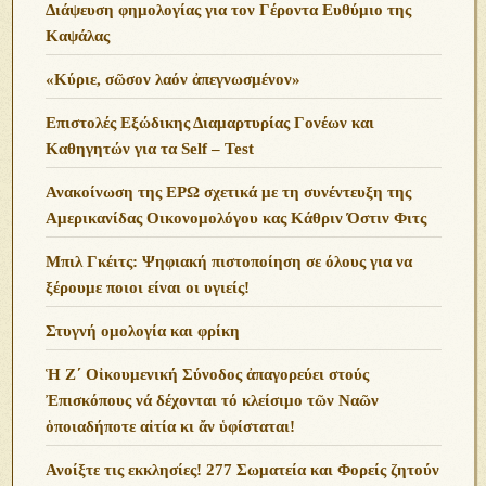
Διάψευση φημολογίας για τον Γέροντα Ευθύμιο της
Καψάλας
«Κύριε, σῶσον λαόν ἀπεγνωσμένον»
Επιστολές Εξώδικης Διαμαρτυρίας Γονέων και
Καθηγητών για τα Self – Test
Ανακοίνωση της ΕΡΩ σχετικά με τη συνέντευξη της
Αμερικανίδας Οικονομολόγου κας Κάθριν Όστιν Φιτς
Μπιλ Γκέιτς: Ψηφιακή πιστοποίηση σε όλους για να
ξέρουμε ποιοι είναι οι υγιείς!
Στυγνή ομολογία και φρίκη
Ἡ Ζ΄ Οἰκουμενική Σύνοδος ἀπαγορεύει στούς
Ἐπισκόπους νά δέχονται τό κλείσιμο τῶν Ναῶν
ὁποιαδήποτε αἰτία κι ἄν ὑφίσταται!
Ανoίξτε τις εκκλησίες! 277 Σωματεία και Φορείς ζητούν