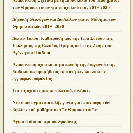
Ανακοίνωση Σχετικά με τη Διδασκαλία του Μαθήματος
των Θρησκευτικών για το σχολικό έτος 2019-2020
Δήλωση Θεολόγων και Δασκάλων για το Μάθημα των
Θρησκευτικών 2019 -2020
Δελτίο Τύπου: Καθιέρωση από την Ιερά Σύνοδο της
Εκκλησίας της Ελλάδος Ημέρας υπέρ της Ζωής του
Αγέννητου Παιδιού
Ανακοίνωση σχετικά με ματαίωση της διαγωνιστικής
διαδικασίας προμήθειας ταυτοτήτων και λοιπών
εγγράφων ασφαλείας
Για τις σχέσεις μας με πολιτικές κινήσεις
Νέο ὑπόδειγμα ἐπιστολῆς γονέα γιά ἐπιστροφή τῶν
βιβλίων τοῦ μαθήματος τῶν Θρησκευτικῶν
Ἁγίου Παϊσίου περὶ ἀδελφοσύνης