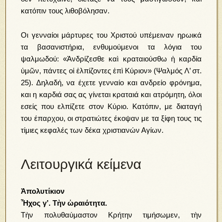
κατόπιν τους λιθοβόλησαν.
Οι γενναίοι μάρτυρες του Χριστού υπέμειναν ηρωικά
τα βασανιστήρια, ενθυμούμενοι τα λόγια του
ψαλμωδού: «Ἀνδρίζεσθε καὶ κραταιούσθω ἡ καρδία
ὑμῶν, πάντες οἱ ἐλπίζοντες ἐπὶ Κύριον» (Ψαλμός Λ’ στ.
25). Δηλαδή, να έχετε γενναίο και ανδρείο φρόνημα,
και η καρδιά σας ας γίνεται κραταιά και ατρόμητη, όλοι
εσείς που ελπίζετε στον Κύριο. Κατόπιν, με διαταγή
του έπαρχου, οι στρατιώτες έκοψαν με τα ξίφη τους τις
τίμιες κεφαλές των δέκα χριστιανών Αγίων.
Λειτουργικά κείμενα
Ἀπολυτίκιον
Ἦχος γ’. Τὴν ὡραιότητα.
Τὴν πολυθαύμαστον Κρήτην τιμήσωμεν, τὴν