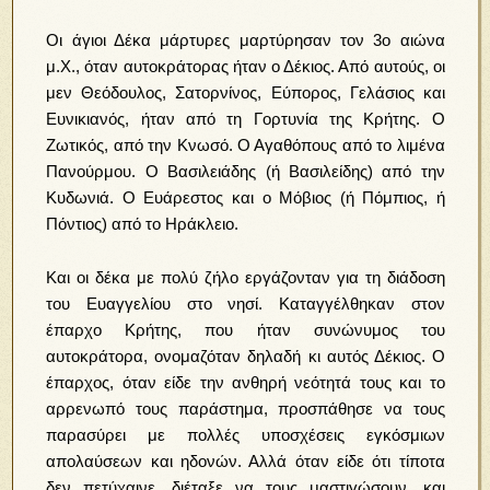
Οι άγιοι Δέκα μάρτυρες μαρτύρησαν τον 3ο αιώνα
μ.Χ., όταν αυτοκράτορας ήταν ο Δέκιος. Από αυτούς, οι
μεν Θεόδουλος, Σατορνίνος, Εύπορος, Γελάσιος και
Ευνικιανός, ήταν από τη Γορτυνία της Κρήτης. Ο
Ζωτικός, από την Κνωσό. Ο Αγαθόπους από το λιμένα
Πανούρμου. Ο Βασιλειάδης (ή Βασιλείδης) από την
Κυδωνιά. Ο Ευάρεστος και ο Μόβιος (ή Πόμπιος, ή
Πόντιος) από το Ηράκλειο.
Και οι δέκα με πολύ ζήλο εργάζονταν για τη διάδοση
του Ευαγγελίου στο νησί. Καταγγέλθηκαν στον
έπαρχο Κρήτης, που ήταν συνώνυμος του
αυτοκράτορα, ονομαζόταν δηλαδή κι αυτός Δέκιος. Ο
έπαρχος, όταν είδε την ανθηρή νεότητά τους και το
αρρενωπό τους παράστημα, προσπάθησε να τους
παρασύρει με πολλές υποσχέσεις εγκόσμιων
απολαύσεων και ηδονών. Αλλά όταν είδε ότι τίποτα
δεν πετύχαινε, διέταξε να τους μαστιγώσουν, και