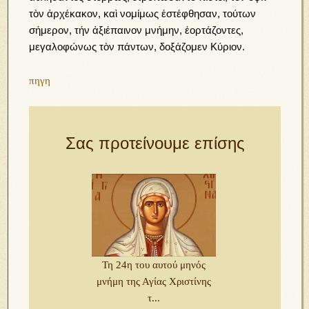
τὸν ἀρχέκακον, καὶ νομίμως ἐστέφθησαν, τούτων
σήμερον, τήν ἀξιέπαινον μνήμην, ἑορτάζοντες,
μεγαλοφώνως τὸν πάντων, δοξάζομεν Κύριον.
πηγη
Σας προτείνουμε επίσης
Τη 24η του αυτού μηνός
μνήμη της Αγίας Χριστίνης
τ...