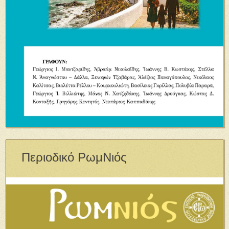
Περιοδικό ΡωμΝιός