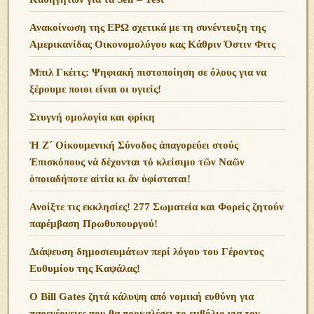
Ανακοίνωση της ΕΡΩ σχετικά με τη συνέντευξη της
Αμερικανίδας Οικονομολόγου κας Κάθριν Όστιν Φιτς
Μπιλ Γκέιτς: Ψηφιακή πιστοποίηση σε όλους για να
ξέρουμε ποιοι είναι οι υγιείς!
Στυγνή ομολογία και φρίκη
Ἡ Ζ΄ Οἰκουμενική Σύνοδος ἀπαγορεύει στούς
Ἐπισκόπους νά δέχονται τό κλείσιμο τῶν Ναῶν
ὁποιαδήποτε αἰτία κι ἄν ὑφίσταται!
Ανoίξτε τις εκκλησίες! 277 Σωματεία και Φορείς ζητούν
παρέμβαση Πρωθυπουργού!
Διάψευση δημοσιευμάτων περί λόγου του Γέροντος
Ευθυμίου της Καψάλας!
O Bill Gates ζητά κάλυψη από νομική ευθύνη για
παρενέργειες που θα προκαλέσει το εμβόλιο για τον