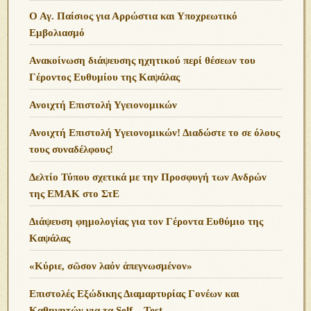
Ο Αγ. Παίσιος για Αρρώστια και Υποχρεωτικό
Εμβολιασμό
Ανακοίνωση διάψευσης ηχητικού περί θέσεων του
Γέροντος Ευθυμίου της Καψάλας
Ανοιχτή Επιστολή Υγειονομικών
Ανοιχτή Επιστολή Υγειονομικών! Διαδώστε το σε όλους
τους συναδέλφους!
Δελτίο Τύπου σχετικά με την Προσφυγή των Ανδρών
της ΕΜΑΚ στο ΣτΕ
Διάψευση φημολογίας για τον Γέροντα Ευθύμιο της
Καψάλας
«Κύριε, σῶσον λαόν ἀπεγνωσμένον»
Επιστολές Εξώδικης Διαμαρτυρίας Γονέων και
Καθηγητών για τα Self – Test