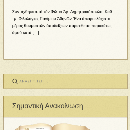
Συντάχθηκε ἀπό τόν Φώτιο Ἀρ. Δημητρακόπουλο, Καθ.
τμ. Φιλολογίας Παν/μίου Ἀθηνῶν Ἕνα ἀπειροελάχιστο
μέρος θαυμαστῶν ἀποδείξεων παρατίθεται παρακάτω,
ἀφοῦ κατά […]
Σημαντική Ανακοίνωση