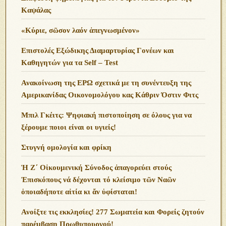
Καψάλας
«Κύριε, σῶσον λαόν ἀπεγνωσμένον»
Επιστολές Εξώδικης Διαμαρτυρίας Γονέων και
Καθηγητών για τα Self – Test
Ανακοίνωση της ΕΡΩ σχετικά με τη συνέντευξη της
Αμερικανίδας Οικονομολόγου κας Κάθριν Όστιν Φιτς
Μπιλ Γκέιτς: Ψηφιακή πιστοποίηση σε όλους για να
ξέρουμε ποιοι είναι οι υγιείς!
Στυγνή ομολογία και φρίκη
Ἡ Ζ΄ Οἰκουμενική Σύνοδος ἀπαγορεύει στούς
Ἐπισκόπους νά δέχονται τό κλείσιμο τῶν Ναῶν
ὁποιαδήποτε αἰτία κι ἄν ὑφίσταται!
Ανoίξτε τις εκκλησίες! 277 Σωματεία και Φορείς ζητούν
παρέμβαση Πρωθυπουργού!