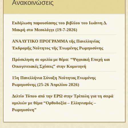
Ανακοινώσεις
Εκδήλωση παρουσίασης του βιβλίου του Ιωάννη Δ.
Μακρή στο Μεσολόγγι (19-7-2026)
ΑΝΑΛΥΤΙΚΟ ΠΡΟΓΡΑΜΜΑ τῆς Πανελληνίας
Ἐκδρομῆς Νεότητος τῆς Ἑνωμένης Ρωμηοσύνης
Πρόσκληση σε ομιλία με θέμα: “Ψηφιακή Εποχή και
Οικογενειακές Σχέσεις” στην Κομοτηνή
15η Πανελλήνια Σύναξη Νεότητας Ενωμένης
Ρωμηοσύνης (25-26 Ἀπριλίου 2026)
Δελτίο Τύπου από την ΕΡΩ στην Τρίπολη για τη σειρά
ομιλιών με θέμα “Ορθοδοξία – Ελληνισμός –
Ρωμηοσύνη”