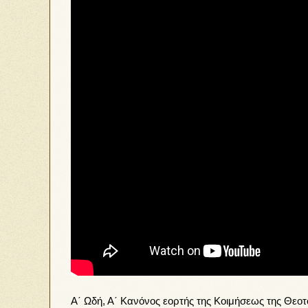
Α΄ Ωδή, Α΄ Κανόνος εορτής της Κοιμήσεως της Θεο