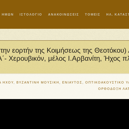
Ι ΗΜΩΝ
ΙΣΤΟΛΟΓΙΟ
ΑΝΑΚΟΙΝΩΣΕΙΣ
ΤΟΜΕΙΣ
ΗΛ. ΚΑΤΑ
την εορτήν της Κοιμήσεως της Θεοτόκου) 
΄- Χερουβικόν, μέλος Ι.Αρβανίτη, Ήχος π
Α ΗΧΟΥ
,
ΒΥΖΑΝΤΙΝΗ ΜΟΥΣΙΚΗ
,
ΕΝΙΑΥΤΟΣ
,
ΟΠΤΙΚΟΑΚΟΥΣΤΙΚΟ Υ
ΟΡΘΟΔΟΞΗ ΛΑ