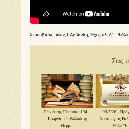
Χερουβικόν, μέλος Ι. Αρβανίτη, Ήχος πλ. Δ΄ – Ψάλλ
Σας π
Γωνιά της Γλώσσας 194 –
09/7/26 - Πρό
Γεωργίου Ἰ. Βιλλιώτη:
Λειτουργίας Ρα
Θερμ...
ΕΡΩ: "Ε..