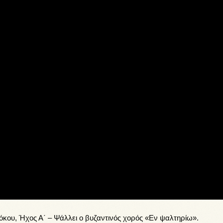
τόκου, Ήχος Α΄ –
Ψάλλει ο βυζαντινός χορός «Εν ψαλτηρίω».