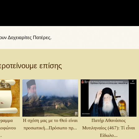
ουν Δοχειαρίτες Πατέρες.
ροτείνουμε επίσης
γραμμα
Η σχέση μας με το Θεό είναι
Πατήρ Αθανάσιος
διοφώνου
προσωπική...Πρόσωπο πρ...
Μυτιληναίος (467): Τί εἶναι
.
Εἰδωλο...