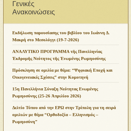
Γενικές
Ανακοινώσεις
Εκδήλωση παρουσίασης του βιβλίου του Ιωάννη Δ.
Μακρή στο Μεσολόγγι (19-7-2026)
ΑΝΑΛΥΤΙΚΟ ΠΡΟΓΡΑΜΜΑ τῆς Πανελληνίας
Ἐκδρομῆς Νεότητος τῆς Ἑνωμένης Ρωμηοσύνης
Πρόσκληση σε ομιλία με θέμα: “Ψηφιακή Εποχή και
Οικογενειακές Σχέσεις” στην Κομοτηνή
15η Πανελλήνια Σύναξη Νεότητας Ενωμένης
Ρωμηοσύνης (25-26 Ἀπριλίου 2026)
Δελτίο Τύπου από την ΕΡΩ στην Τρίπολη για τη σειρά
ομιλιών με θέμα “Ορθοδοξία – Ελληνισμός –
Ρωμηοσύνη”