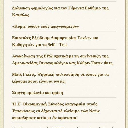
Διάψευση φημολογίας για τον Γέροντα Ευθύμιο της
Καψάλας
«Κύριε, σῶσον λαόν ἀπεγνωσμένον»
Επιστολές Εξώδικης Διαμαρτυρίας Γονέων και
Καθηγητών για τα Self – Test
Ανακοίνωση της ΕΡΩ σχετικά με τη συνέντευξη της
Αμερικανίδας Οικονομολόγου κας Κάθριν Όστιν Φιτς
Μπιλ Γκέιτς: Ψηφιακή πιστοποίηση σε όλους για να
ξέρουμε ποιοι είναι οι υγιείς!
Στυγνή ομολογία και φρίκη
Ἡ Ζ΄ Οἰκουμενική Σύνοδος ἀπαγορεύει στούς
Ἐπισκόπους νά δέχονται τό κλείσιμο τῶν Ναῶν
ὁποιαδήποτε αἰτία κι ἄν ὑφίσταται!