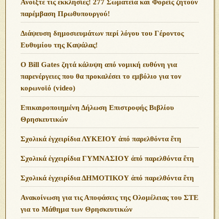
Ανoίξτε τις εκκλησίες! 277 Σωματεία και Φορείς ζητούν
παρέμβαση Πρωθυπουργού!
Διάψευση δημοσιευμάτων περί λόγου του Γέροντος
Ευθυμίου της Καψάλας!
O Bill Gates ζητά κάλυψη από νομική ευθύνη για
παρενέργειες που θα προκαλέσει το εμβόλιο για τον
κορωνοϊό (video)
Επικαιροποιημένη Δήλωση Επιστροφής Βιβλίου
Θρησκευτικών
Σχολικά ἐγχειρίδια ΛΥΚΕΙΟΥ ἀπό παρελθόντα ἔτη
Σχολικά ἐγχειρίδια ΓΥΜΝΑΣΙΟΥ ἀπό παρελθόντα ἔτη
Σχολικά ἐγχειρίδια ΔΗΜΟΤΙΚΟΥ ἀπό παρελθόντα ἔτη
Ανακοίνωση για τις Αποφάσεις της Ολομέλειας του ΣΤΕ
για το Μάθημα των Θρησκευτικών