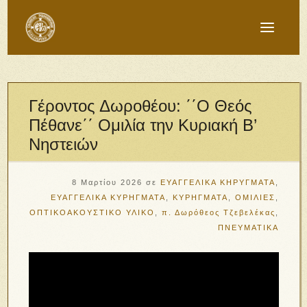
Γέροντος Δωροθέου: ΄΄Ο Θεός
Πέθανε΄΄ Ομιλία την Κυριακή Β’
Νηστειών
8 Μαρτίου 2026
σε
ΕΥΑΓΓΕΛΙΚΑ ΚΗΡΥΓΜΑΤΑ
,
ΕΥΑΓΓΕΛΙΚΑ ΚΥΡΗΓΜΑΤΑ
,
ΚΥΡΗΓΜΑΤΑ
,
ΟΜΙΛΙΕΣ
,
ΟΠΤΙΚΟΑΚΟΥΣΤΙΚΟ ΥΛΙΚΟ
,
π. Δωρόθεος Τζεβελέκας
,
ΠΝΕΥΜΑΤΙΚΑ