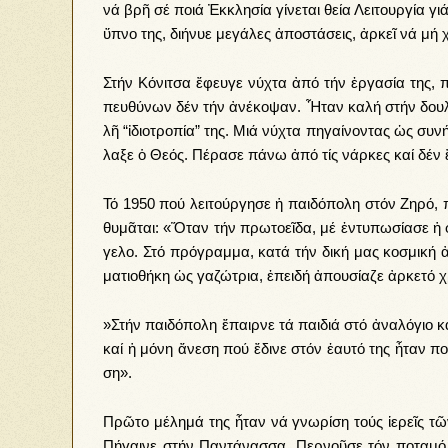
νά βρῆ σέ ποι­ά Ἐκ­κλη­σί­α γί­νε­ται θεί­α Λει­τουρ­γί­α γ
ὕ­πνο της, δι­ή­νυ­ε με­γά­λες ἀπο­στά­σεις, ἀρ­κεῖ νά μή χ
Στήν Κό­νι­τσα ἔ­φευ­γε νύ­χτα ἀ­πό τήν ἐρ­γα­σί­α της, 
πευ­θύ­νων δέν τήν ἀ­νέ­κο­ψαν. Ἦ­ταν κα­λή στήν δου­λει
λῆ “­ἰ­δι­ο­τρο­πί­α­” της. Μιά νύ­χτα πη­γαί­νον­τας ὡς σ
λα­ξε ὁ Θε­ός. Πέ­ρα­σε πά­νω ἀ­πό τίς νάρ­κες καί δέν 
Τό 1950 πού λει­τούρ­γη­σε ἡ παι­δό­πο­λη στόν Ζη­ρό, 
θυ­μᾶ­ται: «Ὅταν τήν πρω­το­εῖ­δα, μέ ἐν­τυ­πω­σί­α­σε 
γε­λο. Στό πρό­γραμ­μα, κα­τά τήν δι­κή μας κο­σμι­κή ἀν
μα­τι­ο­θή­κη ὡς γα­ζώ­τρια, ἐπει­δή ἀ­που­σί­α­ζε ἀρ­κε­τό 
»Στήν παι­δό­πο­λη ἔ­παιρ­νε τά παι­διά στό ἀ­να­λό­γιο καί
καί ἡ μό­νη ἄ­νε­ση πού ἔ­δι­νε στόν ἑ­αυ­τό της ἦ­ταν πο
ση».
Πρῶ­το μέ­λη­μά της ἦ­ταν νά γνω­ρί­ση τούς ἱε­ρεῖς τῶν γ
Πή­γαι­νε στήν Πα­ντά­νασ­σα. Περ­νοῦ­σε τόν πο­τα­μό 