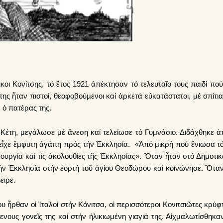
­κοι Κο­νί­τσης, τό ἔ­τος 1921 ἀ­πέ­κτη­σαν τό τε­λευ­ταῖ­ο τους παι­δί πο
ης ἦ­ταν πι­στοί, θε­ο­φο­βού­με­νοι καί ἀρ­κε­τά εὐ­κα­τά­στα­τοι, μέ σπί­τι
 ὁ πα­τέ­ρας της.
­τη, με­γά­λω­σε μέ ἄ­νε­ση καί τε­λεί­ω­σε τό Γυ­μνά­σιο. Δι­δά­χθη­κε ἀ­
 εἶ­χε ἔμ­φυ­τη ἀ­γά­πη πρός τήν Ἐκ­κλη­σί­α. «Ἀ­πό μι­κρή πού ἔ­νι­ω­σα τ
τουρ­γία καί τίς ἀ­κο­λου­θί­ες τῆς Ἐκ­κλη­σί­ας». Ὅ­ταν ἦταν στό Δη­μο­τι­
ήν Ἐκ­κλη­σί­α στήν ἑ­ορ­τή τοῦ ἁ­γί­ου Θε­ο­δώ­ρου καί κοι­νώ­νη­σε. Ὅταν
ει­ρε.
ἦρ­θαν οἱ Ἰ­τα­λοί στήν Κό­νι­τσα, οἱ πε­ρισ­σό­τε­ροι Κο­νι­τσι­ῶ­τες κρύ­
νους γο­νεῖς της καί στήν ἡ­λι­κι­ω­μέ­νη για­γιά της. Αἰχ­μα­λω­τί­σθη­κ