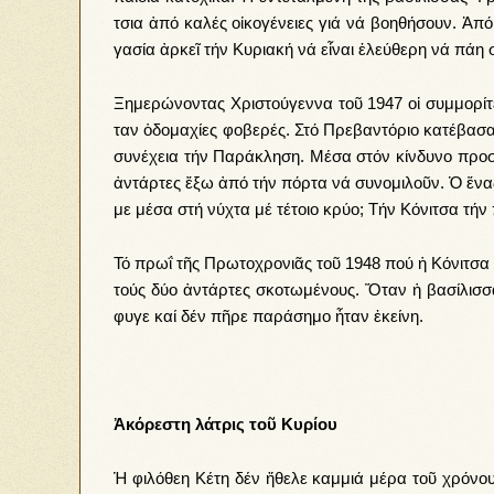
τσια ἀ­πό κα­λές οἰ­κο­γέ­νει­ες γιά νά βο­η­θή­σουν. Ἀ­π
γα­σί­α ἀρ­κεῖ τήν Κυ­ρια­κή νά εἶ­ναι ἐ­λεύ­θε­ρη νά πά­
Ξη­με­ρώ­νον­τας Χρι­στού­γεν­να τοῦ 1947 οἱ συμ­μο­ρί­
ταν ὁ­δο­μα­χί­ες φο­βε­ρές. Στό Πρε­βα­ντό­ριο κα­τέ­βα­
συ­νέ­χεια τήν Πα­ρά­κλη­ση. Μέσα στόν κίν­δυ­νο προ­σε
ἀν­τάρ­τες ἔ­ξω ἀ­πό τήν πόρ­τα νά συ­νο­μι­λοῦν. Ὁ ἕ­να
με μέ­σα στή νύ­χτα μέ τέ­τοι­ο κρύ­ο; Τήν Κό­νι­τσα τήν
Τό πρωΐ τῆς Πρω­το­χρο­νιᾶς τοῦ 1948 πού ἡ Κό­νι­τσα κα
τούς δύ­ο ἀν­τάρ­τες σκο­τω­μέ­νους. Ὅ­ταν ἡ βα­σί­λισ­
φυ­γε καί δέν πῆ­ρε πα­ρά­ση­μο ἦ­ταν ἐ­κεί­νη.
Ἀ­κό­ρε­στη λά
­τρις τοῦ Κυ­ρί­ου
Ἡ φι­λό­θε­η Κέ­τη δέν ἤ­θε­λε καμ­μιά μέ­ρα τοῦ χρό­νου