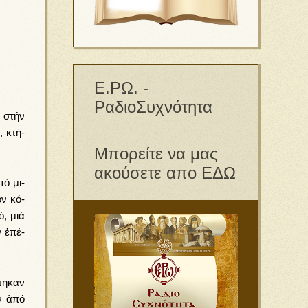
Ε.ΡΩ. -
ΡαδιοΣυχνότητα
ύ στήν
α, κτή­
Μπορείτε να μας
ακούσετε απο ΕΔΩ
πό μι­
όν κό­
κό, μιά
 ἐ­πέ­
φτη­καν
αν ἀπό