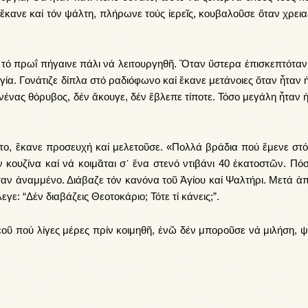
 ἔ­κα­νε καί τόν ψάλ­τη, πλή­ρω­νε τούς ἱ­ε­ρεῖς, κου­βα­λοῦ­σε ὅ­ταν χρει­α
 τό πρω­ΐ πή­γαι­νε πά­λι νά λει­τουρ­γη­θῆ. Ὅ­ταν ὕ­στε­ρα ἐπι­σκε­πτό­τα
γί­α. Γο­νά­τι­ζε δί­πλα στό ρα­δι­ό­φω­νο καί ἔ­κα­νε με­τά­νοι­ες ὅ­ταν ἦ­ταν
νέ­νας θό­ρυ­βος, δέν ἄ­κου­γε, δέν ἔ­βλε­πε τί­πο­τε. Τό­σο με­γά­λη ἦ­ταν 
­το, ἔ­κα­νε προ­σευ­χή καί με­λε­τοῦ­σε. «Πολ­λά βρά­δια πού ἔ­με­νε στό 
 κου­ζί­να καί νά κοι­μᾶ­ται σ᾿ ἕ­να στε­νό ντι­βά­νι 40 ἑ­κα­το­στῶν. Πό­
ν ἀ­ναμ­μέ­νο. Δι­ά­βα­ζε τόν κα­νό­να τοῦ Ἁ­γί­ου καί Ψαλ­τή­ρι. Με­τά ἀ­
ε­γε: “Δέν δι­α­βά­ζεις Θε­ο­το­κά­ριο; Τό­τε τί κά­νεις;”.
οῦ πού λί­γες μέ­ρες πρίν κοι­μη­θῆ, ἐ­νῶ δέν μπο­ροῦ­σε νά μι­λή­ση, ψι­