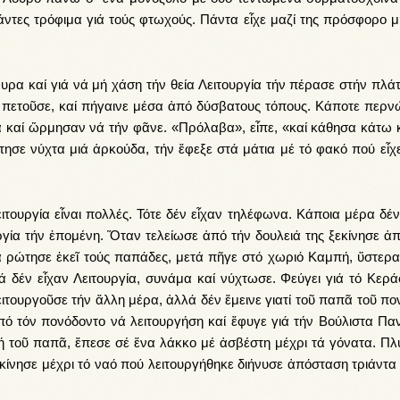
άν­τες τρό­φι­μα γιά τούς φτω­χούς. Πάν­τα εἶ­χε μα­ζί της πρό­σφο­ρο 
έ­φυ­ρα καί γιά νά μή χά­ση τήν θεί­α Λει­τουρ­γί­α τήν πέ­ρα­σε στήν πλά­
πε­τοῦ­σε, καί πή­γαι­νε μέ­σα ἀ­πό δύ­σβα­τους τό­πους. Κά­πο­τε περ­ν
ά καί ὥρ­μη­σαν νά τήν φᾶ­νε. «Πρό­λα­βα», εἶ­πε, «καί κά­θη­σα κά­τω 
τη­σε νύ­χτα μιά ἀρ­κού­δα, τήν ἔφε­ξε στά μά­τια μέ τό φα­κό πού εἶ­χε
ει­τουρ­γί­α εἶ­ναι πολ­λές. Τό­τε δέν εἶχαν τη­λέ­φω­να. Κά­ποι­α μέ­ρα δέν
ρ­γί­α τήν ἑ­πο­μέ­νη. Ὅ­ταν τε­λεί­ω­σε ἀ­πό τήν δου­λειά της ξε­κί­νη­σε ἀ
 ρώ­τη­σε ἐ­κεῖ τούς πα­πά­δες, με­τά πῆ­γε στό χω­ριό Καμ­πή, ὕ­στε­ρ
ά δέν εἶ­χαν Λει­τουρ­γί­α, συ­νά­μα καί νύ­χτω­σε. Φεύ­γει γιά τό Κε­ρά­
­τουρ­γοῦ­σε τήν ἄλ­λη μέ­ρα, ἀλ­λά δέν ἔ­μει­νε γιατί τοῦ πα­πᾶ τοῦ πο­
ό τόν πο­νό­δον­το νά λει­τουρ­γή­ση καί ἔ­φυ­γε γιά τήν Βού­λι­στα Πα­να
ή τοῦ πα­πᾶ, ἔ­πε­σε σέ ἕ­να λάκ­κο μέ ἀ­σβέ­στη μέ­χρι τά γό­να­τα. Πλύ
νη­σε μέ­χρι τό να­ό πού λει­τουρ­γή­θη­κε δι­ή­νυ­σε ἀ­πό­στα­ση τριά­ντα χ