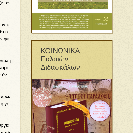
­ζε τόν
τῶν ὑ­
­ο­φι­
τήν φύ­
ΚΟΙΝΩΝΙΚΑ
Παλαιῶν
­πο­λη
Διδασκάλων
χα­μό­
τήν ἱ­
­ε­ρέ­α
υρ­γή­
­γί­α.
 κά­θε