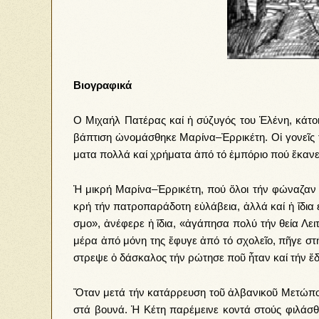
Βιογραφικά
Ο Μι­χα­ήλ Πα­τέ­ρας καί ἡ σύ­ζυ­γός του Ἑ­λέ­νη, κά­τοι
βά­πτι­ση ὠ­νο­μά­σθη­κε Μα­ρί­να–Ἐρ­ρι­κέ­τη. Οἱ γο­νεῖς τ
μα­τα πολ­λά καί χρή­μα­τα ἀ­πό τό ἐμ­πό­ριο πού ἔ­κα­νε
Ἡ μι­κρή Μα­ρί­να–Ἐρ­ρι­κέ­τη, πού ὅ­λοι τήν φώ­να­ζαν Κέ
κρή τήν πα­τρο­πα­ρά­δο­τη εὐ­λά­βεια, ἀλ­λά καί ἡ ἴ­δια
σμο», ἀ­νέ­φε­ρε ἡ ἴ­δια, «ἀ­γά­πη­σα πο­λύ τήν θεί­α Λει­
μέ­ρα ἀ­πό μό­νη της ἔ­φυ­γε ἀ­πό τό σχο­λεῖ­ο, πῆ­γε στ
στρε­ψε ὁ δά­σκα­λος τήν ρώ­τη­σε ποῦ ἦ­ταν καί τήν ἔ­δ
Ὅ­ταν με­τά τήν κα­τάρ­ρευ­ση τοῦ ἀλ­βα­νι­κοῦ Με­τώ­που 
στά βου­νά. Ἡ Κέ­τη πα­ρέ­μει­νε κον­τά στούς φι­λά­σθε­