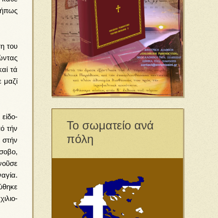
μή­πως
τη του
ώ­ντας
καί τά
 μα­ζί
 εἰ­δο­
Το σωματείο ανά
­πό τήν
πόλη
α στήν
σο­βο,
νοῦ­σε
­γί­α.
­θη­κε
ι­λι­ο­