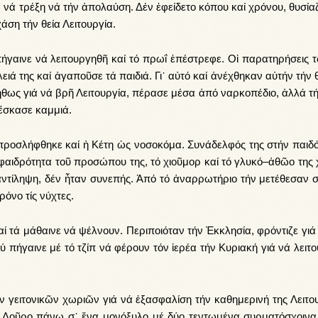
ιά νά τρέ­ξη νά τήν ἀ­πο­λαύ­ση. Δέν ἐ­φεί­δε­το κό­που καί χρό­νου, θυ­σί­α
ά­ση τήν θεί­α Λει­τουρ­γί­α.
πή­γαι­νε νά λει­τουρ­γη­θῆ καί τό πρωΐ ἐ­πέ­στρε­φε. Οἱ πα­ρα­τη­ρή­σεις 
ά της καί ἀ­γα­ποῦ­σε τά παι­διά. Γι᾿ αὐ­τό καί ἀ­νέ­χθη­καν αὐ­τήν τήν θε
υ­νή­θως γιά νά βρῆ Λει­τουρ­γί­α, πέ­ρα­σε μέ­σα ἀ­πό ναρ­κο­πέ­διο, ἀλ­λά 
ἔ­σκα­σε καμ­μιά.
προσ­λή­φθη­κε καί ἡ Κέ­τη ὡς νο­σο­κό­μα. Συ­νά­δελ­φός της στήν παι­δό
ἡ φαι­δρό­τη­τα τοῦ προ­σώ­που της, τό χιοῦ­μορ καί τό γλυ­κό–ἀ­θῶ­ο της 
­τί­λη­ψη, δέν ἦ­ταν συ­νε­πής. Ἀ­πό τό ἀ­ναρ­ρω­τή­ριο τήν με­τέ­θε­σαν σ
χρό­νο τίς νύ­χτες.
 τά μά­θαι­νε νά ψέλ­νουν. Πε­ρι­ποι­ό­ταν τήν Ἐκ­κλη­σί­α, φρόν­τι­ζε γιά ἱ
ύ πή­γαι­νε μέ τό τζίπ νά φέ­ρουν τόν ἱ­ε­ρέ­α τήν Κυ­ρια­κή γιά νά λει­το
ει­το­νι­κῶν χω­ρι­ῶν γιά νά ἐ­ξα­σφα­λί­ση τήν κα­θη­με­ρι­νή της Λει­τουρ
Λοῦ­ρο πά­νω σ᾿ ἕ­να μο­νό­ξυ­λο μέ δύ­ο τεν­τω­μέ­να συρ­μα­τό­σχοι­να