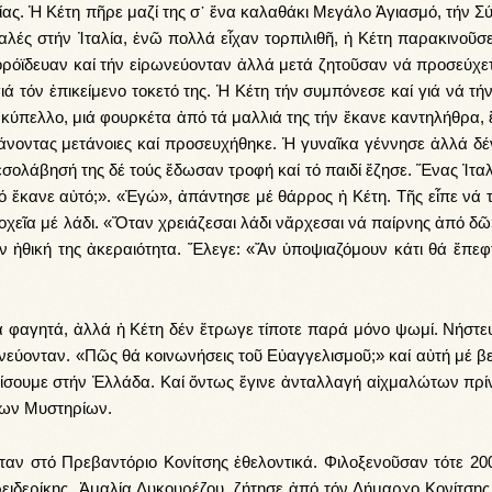
ας. Ἡ Κέ­τη πῆ­ρε μα­ζί της σ᾿ ἕ­να κα­λα­θά­κι Με­γά­λο Ἁ­για­σμό, τήν Σύ
λές στήν Ἰ­τα­λί­α, ἐ­νῶ πολ­λά εἶ­χαν τορ­πι­λιθῆ, ἡ Κέ­τη πα­ρα­κι­νοῦ­σ
ό­ϊ­δευ­αν καί τήν εἰ­ρω­νεύ­ον­ταν ἀλ­λά με­τά ζη­τοῦ­σαν νά προ­σεύ­χε­τ
γιά τόν ἐ­πι­κεί­με­νο το­κε­τό της. Ἡ Κέ­τη τήν συμ­πό­νε­σε καί γιά νά τή
να κύ­πελ­λο, μιά φουρ­κέ­τα ἀ­πό τά μαλ­λιά της τήν ἔ­κα­νε κα­ντη­λή­θρα, 
κά­νο­ντας με­τά­νοι­ες καί προ­σευ­χή­θη­κε. Ἡ γυ­ναῖ­κα γέν­νη­σε ἀλ­λά δέ
σο­λά­βη­σή της δέ τούς ἔ­δω­σαν τρο­φή καί τό παι­δί ἔ­ζη­σε. Ἕ­νας Ἰ­τα­
 τό ἔ­κα­νε αὐ­τό;». «Ἐ­γώ», ἀ­πάν­τη­σε μέ θάρ­ρος ἡ Κέ­τη. Τῆς εἶ­πε νά 
ο­χεῖ­α μέ λά­δι. «Ὅ­ταν χρει­ά­ζε­σαι λά­δι νἄρ­χε­σαι νά παίρ­νης ἀ­πό δῶ
ἠ­θι­κή της ἀ­κε­ραι­ό­τη­τα. Ἔ­λε­γε: «Ἄν ὑ­πο­ψι­α­ζό­μουν κά­τι θά ἔ­πε­
α φα­γη­τά, ἀλ­λά ἡ Κέ­τη δέν ἔ­τρω­γε τί­πο­τε πα­ρά μό­νο ψω­μί. Νή­στευ
­νεύ­ον­ταν. «Πῶς θά κοι­νω­νή­σεις τοῦ Εὐ­αγ­γε­λι­σμοῦ;» καί αὐ­τή μέ βε­
υ­ρί­σου­με στήν Ἑλ­λά­δα. Καί ὄν­τως ἔ­γι­νε ἀνταλ­λα­γή αἰχ­μα­λώ­των πρ
των Μυ­στη­ρί­ων.
ταν στό Πρε­βαν­τό­ριο Κο­νί­τσης ἐ­θε­λον­τι­κά. Φι­λο­ξε­νοῦ­σαν τό­τε 2
ει­δε­ρί­κης, Ἀ­μα­λί­α Λυ­κου­ρέ­ζου, ζή­τη­σε ἀ­πό τόν Δή­μαρ­χο Κο­νί­τσης