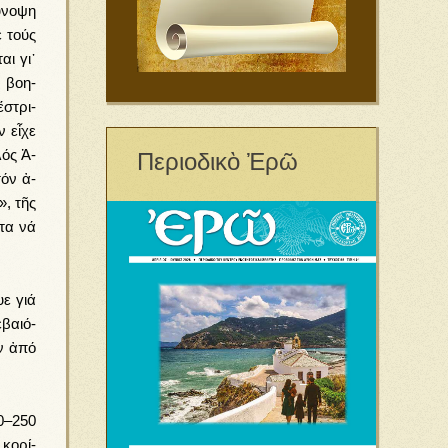
­νο­ψη
ε τούς
αι γι᾿
ν βο­η­
ἔ­στρι­
ν εἶ­χε
λός Ἀ­
Περιοδικὸ Ἐρῶ
τόν ἀ­
», τῆς
φτα νά
­ε γιά
βαι­ό­
ίν ἀπό
00–250
 κο­ρί­