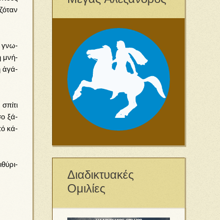
­ζό­ταν
ν γνω­
 ἡ μνή­
ἡ ἀ­γά­
σπί­τι
σο ξά­
πό κά­
θύ­ρι­
Διαδικτυακές
Ομιλίες