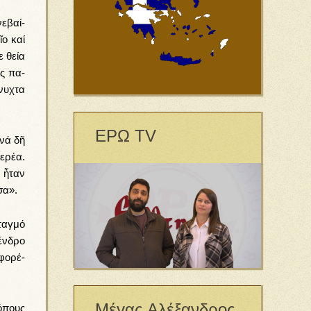
νε­βαί­
­ο καί
ε θεί­α
ης πα­
νυ­χτα
ΕΡΩ TV
 νά δῆ
­ρέ­α.
η ἦ­ταν
τσα».
σταγ­μό
έν­δρο
φο­ρέ­
Μέγας Αλέξανδρος
ό­πους