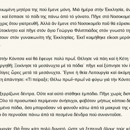
­κι­ω­μέ­νη μη­τέ­ρα της πού ἔμε­νε μό­νη. Μιά ἡ­μέ­ρα στήν Ἐκ­κλη­σί­α, ἀ­
 καί ἔ­σπα­σε τό πό­δι της πά­νω ἀ­πό τό γό­να­το. Πῆ­γε στό Νο­σο­κο­μεῖ
χρις ὅ­του γι­α­τρευ­θῆ. Ἀλ­λά ἄν ἔ­με­νε στό Νο­σο­κο­μεῖ­ο ποῦ θά εὕ­ρι­σκ
 αὐ­το­κί­νη­το καί πῆ­γε στόν ἅγιο Γε­ώρ­γιο Φι­λιπ­πιά­δος στόν γνω­στό τ
 στόν γυ­ναι­κω­νί­τη τῆς Ἐκ­κλη­σί­ας. Ἐ­κεῖ κοι­μή­θη­κε εἴ­κο­σι με­ρό­
.
 στήν Κό­νι­τσα καί θά ἔ­φευ­γε πο­λύ πρωΐ. Θέ­λη­σε νά πά­η καί ἡ Κέ­τη
η­θῆ; Ξε­κί­νη­σε τά με­σά­νυ­χτα μέ τά πό­δια˙ πῆ­γε καί ξύ­πνη­σε τόν ἱε
νε λί­γες ὧ­ρες με­τά τά με­σά­νυ­χτα. Ἔ­γι­νε ἡ θεί­α Λει­τουρ­γί­α καί ἀ­κό­μ
 Κέ­τη ἀ­πάν­τη­σε: «Τί πεί­ρα­ξε; Θέ­λω πρωΐ–πρωΐ νά φύ­γω γιά τήν Κό­νι­
ού ξερ­ρί­ζω­νε δέν­τρα. Οὔ­τε καί αὐ­τό στά­θη­κε ἐμ­πό­διο. Πῆ­γε χω­ρίς δι­
Ὅ­λο τό προ­σω­πι­κό πε­ρί­με­ναν ἀ­νή­συ­χοι, φο­βό­ταν μή­πως κά­ποι­ο δ
τω­μέ­να πό­δια, ὅ­σο μπο­ροῦ­σαν νά φα­νοῦν κά­τω ἀ­πό τά μα­κρυ­ά της 
 στό ὅ­τι περ­νοῦ­σε πά­νω ἀ­πό τά πε­σμέ­να δέν­δρα πού συ­ναν­τοῦ­σε.
τουρ­γί­α; Θά ἦ­ταν κά­τι πο­λύ δυ­να­τό, ὥ­στε νά ξε­περ­νᾶ ὅ­λους τούς κ