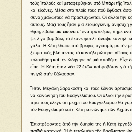
τούς Ἰτα­λούς καί με­τα­φέρ­θη­καν στό Μπά­ρι τῆς Ἰτα­λί­
καί εἰ­κό­νες. Μέ­σα στό πλοῖ­ο τους πού ἔ­φθα­σε ἀ­σφα­
συ­ναιχ­μα­λώ­τους νά προ­σεύ­χων­ται. Οἱ ἄλ­λοι τήν κο­ρ
αὐ­τούς. Μαζί τους ἦ­ταν μιά ἑ­τοι­μό­γεν­νη, ἀ­νή­συ­χη 
θή­ση, ἔ­βα­λε μιά εἰ­κό­να σ᾿ ἕ­να τρα­πε­ζά­κι, πῆ­ρε ἕ­
ψε λί­γο βαμ­βά­κι, τό ἔ­κα­νε φυ­τί­λι, ἄ­να­ψε κα­ντή­λι 
γά­λα. Ἡ Κέ­τη ἔ­δω­σε στό βρέ­φος ἁ­για­σμό, μέ τήν με­
ξι­ω­μα­τι­κός βλέ­πον­τας τό κα­ντή­λι ρώ­τη­σε: «Ποι­ός
κο­λου­θή­ση καί τήν ὡ­δή­γη­σε σέ μιά ἀ­πο­θή­κη. Εἶχε δ
εἶ­πε. Ἡ Κέ­τη ἦ­ταν νέ­α 22 ἐ­τῶν καί φο­βό­ταν γιά τήν 
πνι­γῶ στήν θά­λασ­σα».
Ἦ­ταν Με­γά­λη Σα­ρα­κο­στή καί τούς ἔ­δι­ναν ἀρ­τύ­σι­μ
νά κοι­νω­νή­ση τοῦ Εὐ­αγ­γε­λι­σμοῦ. Οἱ ἄλ­λοι τήν εἰ­ρω
τη­τα τούς ἔ­λε­γε ὅ­τι μέ­χρι τοῦ Εὐ­αγ­γε­λι­σμοῦ θά γ
τόν Εὐ­αγ­γε­λι­σμό καί ἡ Κέ­τη κοι­νώ­νη­σε τῶν Ἀ­χράν­
Ἐπι­στρέ­φο­ντας ἀ­πό τήν ὁ­μη­ρί­α της ἡ Κέ­τη ἐρ­γα­ζό­
παι­διά κα­το­χι­κά. Ἡ ἐν­τε­ταλ­μέ­νη τῆς βα­σί­λισ­σας Φρ