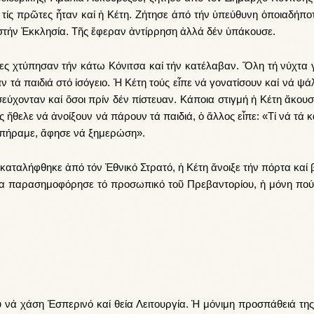
ό τίς πρῶ­τες ἦταν καί ἡ Κέ­τη. Ζή­τη­σε ἀ­πό τήν ὑ­πεύ­θυ­νη ὁ­ποι­α­δή­πο
η στήν Ἐκ­κλη­σί­α. Τῆς ἔ­φε­ραν ἀντίρ­ρη­ση ἀλ­λά δέν ὑ­πά­κου­σε.
τες χτύ­πη­σαν τήν κά­τω Κό­νι­τσα καί τήν κα­τέ­λα­βαν. Ὅ­λη τή νύ­χτα γ
σαν τά παι­διά στό ἰ­σό­γειο. Ἡ Κέ­τη τούς εἶ­πε νά γο­να­τί­σουν καί νά ψά
ύ­χον­ταν καί ὅ­σοι πρίν δέν πί­στευ­αν. Κά­ποια στιγ­μή ἡ Κέ­τη ἄ­κου­σ
ς ἤ­θε­λε νά ἀ­νοί­ξουν νά πά­ρουν τά παι­διά, ὁ ἄλ­λος εἶ­πε: «Τί νά τά κ
 πή­ρα­με, ἄ­φη­σε νά ξη­με­ρώ­ση».
­τα­λή­φθη­κε ἀ­πό τόν Ἐ­θνι­κό Στρα­τό, ἡ Κέ­τη ἄ­νοι­ξε τήν πόρ­τα καί 
σα πα­ρα­ση­μο­φό­ρη­σε τό προ­σω­πι­κό τοῦ Πρε­βαν­το­ρί­ου, ἡ μό­νη πο
 νά χά­ση Ἑ­σπε­ρι­νό καί θεί­α Λει­τουρ­γί­α. Ἡ μό­νι­μη προ­σπά­θειά της