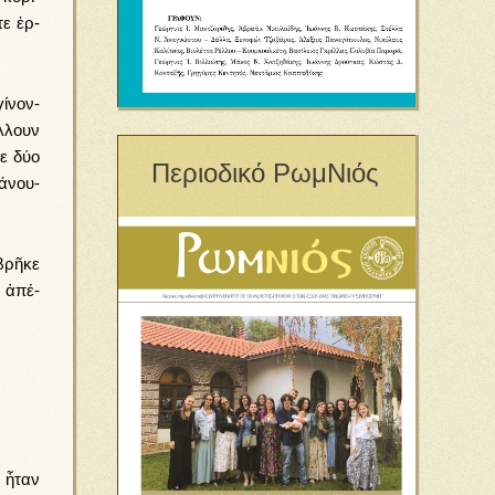
­τε ἐρ­
ί­νον­
λ­λουν
ε δύ­ο
Περιοδικό ΡωμΝιός
ά­νου­
βρῆ­κε
ύ ἀπέ­
 ἦ­ταν