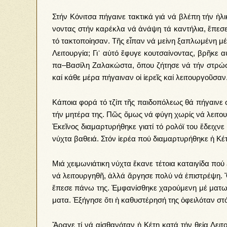
Στήν Κό­νι­τσα πή­γαι­νε τα­κτι­κά γιά νά βλέ­πη τήν ἡ­λι
νο­ντας στήν κα­ρέ­κλα νά ἀ­νά­ψη τά καν­τή­λια, ἔ­πε­σε
τό τα­κτο­ποί­η­σαν. Τῆς εἶ­παν νά μεί­νη ξα­πλω­μέ­νη μέ­
Λει­τουρ­γί­α; Γι᾿ αὐ­τό ἔ­φυ­γε κου­τσαί­νον­τας, βρῆ­κε
πα–Βα­σί­λη Ζα­λα­κώ­στα, ὅπου ζή­τη­σε νά τήν στρώ­σουν
καί κά­θε μέ­ρα πή­γαι­ναν οἱ ἱ­ε­ρεῖς καί λει­τουρ­γοῦ­σαν
Κά­ποι­α φο­ρά τό τζίπ τῆς παι­δο­πό­λε­ως θά πή­γαι­νε
τήν μη­τέ­ρα της. Πῶς ὅ­μως νά φύ­γη χω­ρίς νά λει­τουρ­γ
Ἐ­κεῖ­νος δι­α­μαρ­τυ­ρή­θη­κε για­τί τό ρο­λό­ϊ του ἔ­δει­χ
νύ­χτα βα­θειά. Στόν ἱ­ε­ρέ­α πού δι­α­μαρ­τυ­ρή­θη­κε ἡ
Μιά χει­μω­νι­ά­τι­κη νύ­χτα ἔ­κα­νε τέ­τοι­α κα­ται­γί­δα π
νά λει­τουρ­γη­θῆ, ἀλ­λά ἄρ­γη­σε πο­λύ νά ἐ­πι­στρέ­ψη. 
ἔ­πε­σε πά­νω της. Ἐμ­φα­νί­σθη­κε χα­ρού­με­νη μέ μα­
μα­τα. Ἐ­ξή­γη­σε ὅ­τι ἡ κα­θυ­στέ­ρη­σή της ὀ­φει­λό­ταν
Ἄ­ρα­γε τί νά αἰ­σθα­νό­ταν ἡ Κέ­τη κα­τά τήν θεί­α Λει­