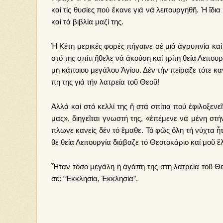
καί τίς θυ­σί­ες πού ἔ­κα­νε γιά νά λει­τουρ­γη­θῆ. Ἡ ἴ­δια
καί τά βι­βλί­α μα­ζί της.
Ἡ Κέ­τη με­ρι­κές φο­ρές πή­γαι­νε σέ μιά ἀ­γρυ­πνί­α καί
στό της σπί­τι ἤ­θε­λε νά ἀ­κού­ση καί τρί­τη θεί­α Λει­τουρ­
μη κά­ποι­ου με­γά­λου Ἁ­γί­ου. Δέν τήν πεί­ρα­ζε τό­τε κα­
πη της γιά τήν λα­τρεί­α τοῦ Θε­οῦ!
Ἀλ­λά καί στό κελ­λί της ἤ στά σπί­τια πού ἐ­φι­λο­ξε­νεῖ
μας», δι­η­γεῖ­ται γνω­στή της, «ἐ­πέ­με­νε νά μέ­νη στήν
πλω­νε κα­νείς δέν τό ἔ­μα­θε. Τό φῶς ὅ­λη τή νύ­χτα ἦ­τα
θε θεί­α Λει­τουρ­γί­α δι­ά­βα­ζε τό Θε­ο­το­κά­ριο καί μοῦ ἔ­λ
Ἦ­ταν τό­σο με­γά­λη ἡ ἀ­γά­πη της στή λα­τρεί­α τοῦ Θε­
σε: “Ἐκ­κλη­σί­α, Ἐκ­κλη­σί­α”.