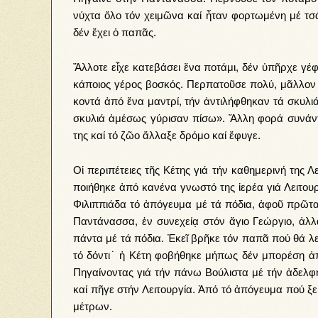
νύ­χτα ὅ­λο τόν χει­μῶ­να καί ἦ­ταν φορ­τω­μέ­νη μέ τσ
δέν ἔ­χει ὁ πα­πᾶς.
Ἄλ­λο­τε εἶ­χε κα­τε­βά­σει ἕ­να πο­τά­μι, δέν ὑ­πῆρ­χε γ
κά­ποιος γέ­ρος βο­σκός. Περ­πα­τοῦ­σε πο­λύ, μᾶλ­λον 
κο­ντά ἀ­πό ἕνα μαντρί, τήν ἀν­τι­λή­φθη­καν τά σκυ­λι
σκυ­λιά ἀ­μέ­σως γύ­ρι­σαν πί­σω». Ἄλ­λη φο­ρά συ­νάν­
της καί τό ζῶ­ο ἄλ­λα­ξε δρό­μο καί ἔ­φυ­γε.
Οἱ πε­ρι­πέ­τει­ες τῆς Κέ­της γιά τήν κα­θη­με­ρι­νή της Λ
ποι­ή­θη­κε ἀ­πό κα­νέ­να γνω­στό της ἱ­ε­ρέ­α γιά Λει­του
Φι­λιπ­πιά­δα τό ἀ­πό­γευ­μα μέ τά πό­δια, ἀφοῦ πρῶ­τα
Παν­τά­νασ­σα, ἐν συ­νε­χεί­ᾳ στόν ἅ­γιο Γε­ώρ­γιο, ἀλλ
πάν­τα μέ τά πό­δια. Ἐ­κεῖ βρῆ­κε τόν πα­πᾶ πού θά λει
τό δόν­τι˙ ἡ Κέ­τη φο­βή­θη­κε μή­πως δέν μπο­ρέ­ση ἀ­π
Πη­γαί­νον­τας γιά τήν πά­νω Βού­λι­στα μέ τήν ἀ­δελ­φ
καί πῆ­γε στήν Λει­τουρ­γί­α. Ἀπό τό ἀ­πό­γευ­μα πού ξε­κί­
μέ­τρων.