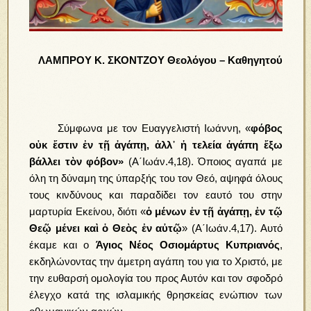
ΛΑΜΠΡΟΥ Κ. ΣΚΟΝΤΖΟΥ Θεολόγου – Καθηγητού
Σύμφωνα με τον Ευαγγελιστή Ιωάννη, «
φόβος
οὐκ ἔστιν ἐν τῇ ἀγάπῃ, ἀλλ᾿ ἡ τελεία ἀγάπη ἔξω
βάλλει τὸν φόβον»
(Α΄Ιωάν.4,18). Όποιος αγαπά με
όλη τη δύναμη της ύπαρξής του τον Θεό, αψηφά όλους
τους κινδύνους και παραδίδει τον εαυτό του στην
μαρτυρία Εκείνου, διότι «
ὁ μένων ἐν τῇ ἀγάπῃ, ἐν τῷ
Θεῷ μένει καὶ ὁ Θεὸς ἐν αὐτῷ
» (Α΄Ιωάν.4,17). Αυτό
έκαμε και ο
Άγιος Νέος Οσιομάρτυς Κυπριανός
,
εκδηλώνοντας την άμετρη αγάπη του για το Χριστό, με
την ευθαρσή ομολογία του προς Αυτόν και τον σφοδρό
έλεγχο κατά της ισλαμικής θρησκείας ενώπιον των