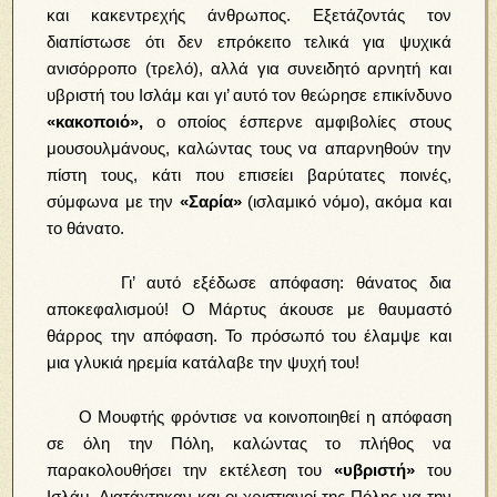
και κακεντρεχής άνθρωπος. Εξετάζοντάς τον
διαπίστωσε ότι δεν επρόκειτο τελικά για ψυχικά
ανισόρροπο (τρελό), αλλά για συνειδητό αρνητή και
υβριστή του Ισλάμ και γι’ αυτό τον θεώρησε επικίνδυνο
«κακοποιό»,
ο οποίος έσπερνε αμφιβολίες στους
μουσουλμάνους, καλώντας τους να απαρνηθούν την
πίστη τους, κάτι που επισείει βαρύτατες ποινές,
σύμφωνα με την
«Σαρία»
(ισλαμικό νόμο), ακόμα και
το θάνατο.
Γι’ αυτό εξέδωσε απόφαση: θάνατος δια
αποκεφαλισμού! Ο Μάρτυς άκουσε με θαυμαστό
θάρρος την απόφαση. Το πρόσωπό του έλαμψε και
μια γλυκιά ηρεμία κατάλαβε την ψυχή του!
Ο Μουφτής φρόντισε να κοινοποιηθεί η απόφαση
σε όλη την Πόλη, καλώντας το πλήθος να
παρακολουθήσει την εκτέλεση του
«υβριστή»
του
Ισλάμ. Διατάχτηκαν και οι χριστιανοί της Πόλης να την