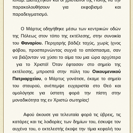
παρακολουθήσουν για εκφοβισμό και
παραδειγματισμό.
Ο Μάρτυς οδηγήθηκε μέσω των κεντρικών οδών
της Πόλεως στον τόπο της εκτέλεσης, στην συνοικία
του
Φαναρίου.
Περιχαρής βάδιζε ταχύς, χωρίς ίχνος
φόβου, προσπερνώντας συχνά το απόσπασμα, σαν
να βιάζονταν να χύσει το αίμα του μια ώρα αρχύτερα
για το Χριστό! Όταν έφτασαν στο σημείο της
εκτέλεσης, μπροστά στην πύλη του
Οικουμενικού
Πατριαρχείου
, ο Μάρτυς γονάτισε, έκαμε το σημείο
του σταυρού, ανέπεμψε ευχαριστία στο Θεό και
ομολόγησε για ύστατη φορά την πίστη στην
μοναδικότητα της εν Χριστώ σωτηρίας!
Αφού άκουσε για τελευταία φορά τις ύβρεις, τις
κατάρες και τις λοιδορίες των δημίων του, έσκυψε τον
αυχένα του, ο εκτελεστής έκοψε την τίμια κεφαλή του