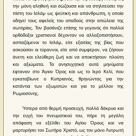
την μόνη αληθινή και σώζουσα και να στηλιτεύσει την
πίστη του Ισλάμ ως ψεύτικη και απάνθρωπη, η οποία
οδηγεί τους αφελείς του οπαδούς στην απώλεια της
σωτηρίας. Τον βασάνιζε επίσης το γεγονός ότι πολλοί
ορθόδοξοι χριστιανοί δέχονταν να αλλαξοπιστήσουν,
ασπαζόμενοι το Ισλάμ, είτε εξαιτίας της βίας που
ασκούσαν οι τύραννοι, είτε από συμφέρον, να ζήσουν
άνετη και ελεύθερη ζωή και να αποκτήσουν πλούτη
και αξιώματα. Τα ανησυχητικά αυτά μηνύματα
έφταναν στο Άγιον Όρος και ως το Ιερό Κελί, που
εγκαταβίωνε ο Κυπριανός, θρηνώντας για την
κατάντια των εξωμοτών και για το μέλλον της
Ρωμιοσύνης.
Ύστερα από θερμή προσευχή, πολλά δάκρυα και
την ευχή του πνευματικού του, πήρε τη μεγάλη
απόφαση να εξέλθει του Αγίου Όρους και να
μαρτυρήσει τον Σωτήρα Χριστό, ως τον μόνο Λυτρωτή