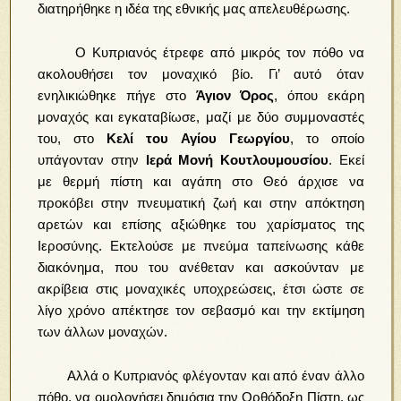
διατηρήθηκε η ιδέα της εθνικής μας απελευθέρωσης.
Ο Κυπριανός έτρεφε από μικρός τον πόθο να
ακολουθήσει τον μοναχικό βίο. Γι’ αυτό όταν
ενηλικιώθηκε πήγε στο
Άγιον Όρος
, όπου εκάρη
μοναχός και εγκαταβίωσε, μαζί με δύο συμμοναστές
του, στο
Κελί του Αγίου Γεωργίου
, το οποίο
υπάγονταν στην
Ιερά Μονή
Κουτλουμουσίου
. Εκεί
με θερμή πίστη και αγάπη στο Θεό άρχισε να
προκόβει στην πνευματική ζωή και στην απόκτηση
αρετών και επίσης αξιώθηκε του χαρίσματος της
Ιεροσύνης. Εκτελούσε με πνεύμα ταπείνωσης κάθε
διακόνημα, που του ανέθεταν και ασκούνταν με
ακρίβεια στις μοναχικές υποχρεώσεις, έτσι ώστε σε
λίγο χρόνο απέκτησε τον σεβασμό και την εκτίμηση
των άλλων μοναχών.
Αλλά ο Κυπριανός φλέγονταν και από έναν άλλο
πόθο, να ομολογήσει δημόσια την Ορθόδοξη Πίστη, ως