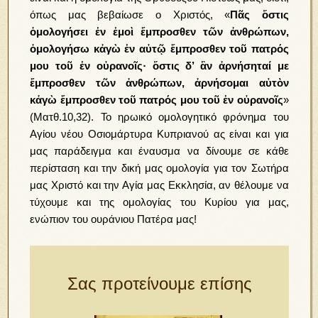
όπως μας βεβαίωσε ο Χριστός, «
Πᾶς ὅστις
ὁμολογήσει ἐν ἐμοὶ ἔμπροσθεν τῶν ἀνθρώπων,
ὁμολογήσω κἀγὼ ἐν αὐτῷ ἔμπροσθεν τοῦ πατρός
μου τοῦ ἐν οὐρανοῖς· ὅστις δ’ ἂν ἀρνήσηταί με
ἔμπροσθεν τῶν ἀνθρώπων, ἀρνήσομαι αὐτὸν
κἀγὼ ἔμπροσθεν τοῦ πατρός μου τοῦ ἐν οὐρανοῖς
»
(Ματθ.10,32). Το ηρωικό ομολογητικό φρόνημα του
Αγίου νέου Οσιομάρτυρα Κυπριανού ας είναι και για
μας παράδειγμα και έναυσμα να δίνουμε σε κάθε
περίσταση και την δική μας ομολογία για τον Σωτήρα
μας Χριστό και την Αγία μας Εκκλησία, αν θέλουμε να
τύχουμε και της ομολογίας του Κυρίου για μας,
ενώπιον του ουράνιου Πατέρα μας!
Σας προτείνουμε επίσης