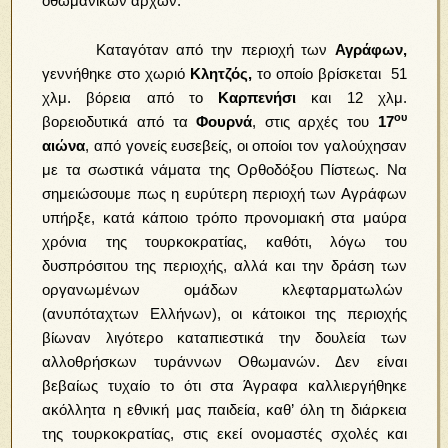
οθωμανικών αρχών.
Καταγόταν από την περιοχή των
Αγράφων,
γεννήθηκε στο χωριό
Κλητζός,
το οποίο βρίσκεται 51
χλμ. βόρεια από το
Καρπενήσι
και 12 χλμ.
ου
βορειοδυτικά από τα
Φουρνά
, στις αρχές του
17
αιώνα
, από γονείς ευσεβείς, οι οποίοι τον γαλούχησαν
με τα σωστικά νάματα της Ορθοδόξου Πίστεως. Να
σημειώσουμε πως η ευρύτερη περιοχή των Αγράφων
υπήρξε, κατά κάποιο τρόπο προνομιακή στα μαύρα
χρόνια της τουρκοκρατίας, καθότι, λόγω του
δυσπρόσιτου της περιοχής, αλλά και την δράση των
οργανωμένων ομάδων κλεφταρματωλών
(ανυπόταχτων Ελλήνων), οι κάτοικοι της περιοχής
βίωναν λιγότερο καταπιεστικά την δουλεία των
αλλοθρήσκων τυράννων Οθωμανών. Δεν είναι
βεβαίως τυχαίο το ότι στα Άγραφα καλλιεργήθηκε
ακόλλητα η εθνική μας παιδεία, καθ’ όλη τη διάρκεια
της τουρκοκρατίας, στις εκεί ονομαστές σχολές και