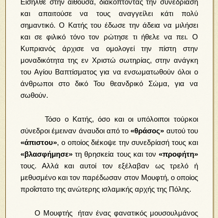
Εισήλθε στην αίθουσα, διακόπτοντας την συνεδρίαση
και απαιτούσε να τους αναγγείλει κάτι πολύ
σημαντικό. Ο Κατής του έδωσε την άδεια να μιλήσει
και σε φιλικό τόνο τον ρώτησε τι ήθελε να πει. Ο
Κυπριανός άρχισε να ομολογεί την πίστη στην
μοναδικότητα της εν Χριστώ σωτηρίας, στην ανάγκη
του Αγίου Βαπτίσματος για να ενσωματωθούν όλοι ο
άνθρωποι στο δικό Του θεανδρικό Σώμα, για να
σωθούν.
Τόσο ο Κατής, όσο και οι υπόλοιποι τούρκοι
σύνεδροι έμειναν άναυδοι από το
«θράσος»
αυτού του
«άπιστου»
, ο οποίος διέκοψε την συνεδρίασή τους και
«βλασφήμησε»
τη θρησκεία τους και τον
«προφήτη»
τους. Αλλά και αυτοί τον εξέλαβαν ως τρελό ή
μεθυσμένο και τον παρέδωσαν στον Μουφτή, ο οποίος
προΐστατο της ανώτερης ισλαμικής αρχής της Πόλης.
Ο Μουφτής ήταν ένας φανατικός μουσουλμάνος