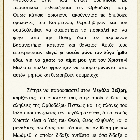
περαστικούς, εκθειάζοντας την Ορθόδοξη Πίστη.
Όμως κάποιοι χριστιανοί ακούγοντας τις δημόσιες
ομολογίες του Κυπριανού, θορυβήθηκαν και τον
συμβούλεψαν να σταματήσει να προκαλεί και να
φύγει από την Πόλη, διότι τον περίμεναν
βασανιστήρια, κάτεργα και θάνατος. Αυτός τους
αποκρίνονταν: «
Εγώ γι’ αυτόν μόνο τον λόγο ήρθα
εδώ, για να χύσω το αίμα μου για τον Χριστό
»!
Μάλιστα πολλοί φρόντιζαν να απομακρύνονται από
αυτόν, μήπως και θεωρηθούν συμμέτοχοι!
Ζήτησε να παρουσιαστεί στον
Μεγάλο Βεζίρη
,
κομίζοντάς του επιστολή του, στην οποία έκθετε τις
αλήθειες της Ορθοδόξου Πίστεως και τις πλάνες του
Ισλάμ και τονίζοντας την μεγάλη αλήθεια, ότι ο Ιησούς
Χριστός είναι ο Υιός του Θεού, Θεός αληθινός και ο
μοναδικός σωτήρας του κόσμου, σε αντίθεση με τον
Μωάμεθ, ο οποίος δίδαξε αντίθετα με όσα δίδαξε ο