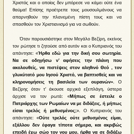
Χριστός και ο οποίος δεν μπόρεσε να κάμει ούτε ένα
θαύμα! Επίσης προέτρεπε τους μουσουλμάνους να
απαρνηθούν την πλανεμένη πίστη τους και να
σπασθούν τον Χριστιανισμό για να σωθούν.
Όταν παρουσιάστηκε στον Μεγάλο Βεζίρη, εκείνος
τον ρώτησε τι ζητούσε από αυτόν και ο Κυπριανός του
απάντησε: «
Ήρθα εδώ για την δική σου σωτηρία.
Να σε οδηγήσω ν’ αφήσεις την πλάνη που
ακολουθείς, να πιστέψεις στον αληθινό Θεό , τον
γλυκύτατό μου Ιησού Χριστό, να βαπτισθείς και να
κληρονομήσεις τη βασιλεία των ουρανών»
. Ο
Βεζίρης όταν τ’ άκουσε αρχικά εξεπλάγη, ύστερα
άρχισε να τον ρωτά: «
Μήπως σε έστειλε ο
Πατριάρχης των Ρωμαίων να με διδάξεις, ή μήπως
είσαι τρελός ή μεθυσμένος;
». Ο Κυπριανός του
απάντησε: «
Ούτε τρελός ούτε μεθυσμένος είμαι,
εξάλλου δεν έφαγα τίποτα σήμερα, και ακριβώς
επειδή έχω σώο τον νου μου, ήρθα να σε διδάξω