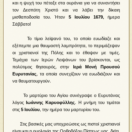
και η ψυχή του πέταξε στα ουράνια για να συναντήσει
τον Δεσπότη Χριστό και να λάβει την δίκαιη
μισθαποδοσία του. Ήταν
5 Ιουλίου 1679,
ήμερα
Σάββατο!
Το τίμιο λείψανό του, το οποίο ευωδίαζε και
εξέπεμπε μια θαυμαστή λαμπρότητα, το περιμάζεψαν
οι χριστιανοί της Πόλης και το έθαψαν με τιμές.
Τεμάχια των Ιερών Λειψάνων του βρίσκονται, ως
πολύτιμος θησαυρός, στην
Ιερά Μονή Προυσού
Ευρυτανίας
, τα οποία συνεχίζουν να ευωδιάζουν και
να θαυματουργούν.
Το μαρτύριο του Αγίου συνέγραψε ο Ευρυτάνας
λόγος
Ιωάννης Καρυοφύλλης
. Η μνήμη του τιμάται
στις
5 Ιουλίου
, την ημέρα του μαρτυρίου του.
Στις βασικές μας υποχρεώσεις ως πιστοί χριστιανοί
είναι και η ομολογία της Ορθοδόξου Πίστεως μας, διότι,