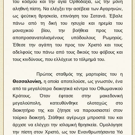
του κόσμου και την αγία Ορθοδοξία, ως την μόνη
αληθινή πίστη. Να ελέγξει την ασέβεια των Αγαρηνών,
ως ψεύτικη θρησκεία, επινόηση του Σατανά. Έβαλε
πάνω από τη δική του ησυχία και ηρεμία του
μοναχικού βίου, την βοήθεια προς τους
αποπροσανατολισμένους υπόδουλους Ρωμηούς.
Έθεσε την αγάπη του προς τον Χριστό και τους
αδελφούς του πάνω από τους δικούς του φόβους και
τους κινδύνους, που ελλόχευε το τόλμημά του.
Πρώτος σταθμός της μαρτυρίας του η
Θεσσαλονίκη,
η οποία αποτελούσε, ως γνωστόν, ένα
από τα μεγαλύτερα διοικητικά κέντρα του Οθωμανικού
Κράτους. Όταν έφτασε στην μακεδονική
μεγαλούπολη, κατευθύνθηκε ολοταχώς στο
διοικητήριο της και ζήτησε να παρουσιαστεί στον
τούρκο διοικητή. Στάθηκε αγέρωχα μπροστά του και
άρχισε να ελέγχει την ισλαμική θρησκεία. Ομολόγησε
την πίστη στον Χριστό, ως τον Ενανθρωπήσαντα Υιό