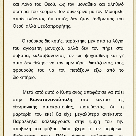
και Λόγο του Θεού, ως τον μοναδικό και αληθινό
σωτήρα του κόσμου. Τον συνέκρινε με τον Μωάμεθ,
αποδεικνύοντας ότι αυτός δεν ήταν άνθρωπος του
Θεού, αλλά ψευδοπροφήτης.
Ο τούρκος διοικητής, ταράχτηκε μεν από τα λόγια
του αγιορείτη μοναχού, αλλά δεν τον πήρε στα
σοβαρά, εκλαμβάνοντάς τον ως ψυχασθενή και γι’
αυτό δεν θέλησε να τον τιμωρήσει, διατάζοντας τους
φρουρούς του να τον πετάξουν έξω από το
διοικητήριο.
Μετά από αυτό ο Κυπριανός αποφάσισε να πάει
στην
Κωνσταντινούπολη
, στο κέντρο της
οθωμανικής αυτοκρατορίας, πιστεύοντας ότι η
μαρτυρία του εκεί θα είχε μεγαλύτερο αντίκτυπο.
Παράλληλα καλλιεργούσε στην ψυχή του την
αποβολή του φόβου, διότι ήξερε τι τον περίμενε.
Φτάνοντας στην Πόλη έπιανε συζητήσεις με