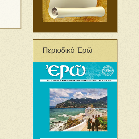
Περιοδικὸ Ἐρῶ