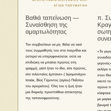
ΑΡΘΡΟΓΡΑΦΙΑ
ΒΙΟΓΡΑΦΙΕΣ
ΒΙΟΙ
ΑΓΙΩΝ
ΠΝΕΥΜΑΤΙΚΑ
Βαθιά ταπείνωση —
π. Σ
Συναίσθηση της
Κραγ
αμαρτωλότητας
σωτηρ
συνε
Τον συμβούλευε να μη θέλει να νικά
τους συμμαθητές του στα παιχνίδια και
«Το γεγο
ύστερα να υπερηφανεύεται. ούτε να
συνειδητ
επιδιώκη να μπαίνει πρώτος στη
γεγονός
γραμμή, γιατί ήταν το ίδιο, είτε πρώτος,
εκλέγει 
είτε τελευταίος έμπαινε».( Ιερομονάχου
στον Θεό
Ισαάκ, Βίος Γέροντος (αγίου) ΠαΪσίου
εαυτό το
του αγιορείτου). Όλη του η ζωή ήταν
αγώνα το
μια διαρκής προσπάθεια απόκτησης
κλέφτικα
της ταπεινοφροσύνης .
με μαγικ
βρωμιά τ
την αμα