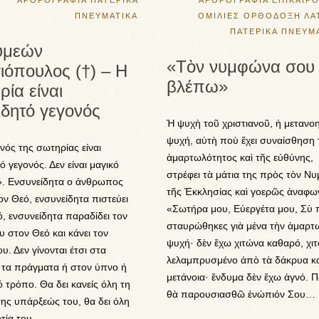
ΑΡΘΡΟΓΡΑΦΙΑ
ΠΑΤΕΡΙΚΑ
ΑΡΘΡΟΓΡΑΦΙΑ
ΕΠΙΚΑΙΡ
ΠΝΕΥΜΑΤΙΚΑ
ΟΜΙΛΙΕΣ
ΟΡΘΟΔΟΞΗ ΛΑ
ΠΑΤΕΡΙΚΑ
ΠΝΕΥΜ
υμεών
«Τὸν νυμφώνα σου
ιόπουλος (†) – Η
βλέπω»
ία είναι
ιδητό γεγονός
Ἡ ψυχὴ τοῦ χριστιανοῦ, ἡ μετανο
ψυχή, αὐτὴ ποὺ ἔχει συναίσθηση 
νός της σωτηρίας είναι
ἁμαρτωλότητος καὶ τῆς εὐθύνης,
ό γεγονός. Δεν είναι μαγικό
στρέφει τὰ μάτια της πρὸς τὸν Νυ
». Ενσυνείδητα ο άνθρωπος
τῆς Ἐκκλησίας καὶ γοερῶς ἀναφων
τον Θεό, ενσυνείδητα πιστεύει
«Σωτήρα μου, Εὐεργέτα μου, Σὺ 
, ενσυνείδητα παραδίδει τον
σταυρώθηκες γιὰ μένα τὴν ἁμαρτ
υ στον Θεό και κάνει τον
ψυχή· δὲν ἔχω χιτώνα καθαρό, χι
υ. Δεν γίνονται έτσι στα
λελαμπρυσμένο ἀπὸ τὰ δάκρυα κα
 τα πράγματα ή στον ύπνο ή
μετάνοια· ἔνδυμα δὲν ἔχω ἁγνό. 
ό τρόπο. Θα δει κανείς όλη τη
θὰ παρουσιασθῶ ἐνώπιόν Σου…
ης υπάρξεώς του, θα δει όλη
ρτία του…