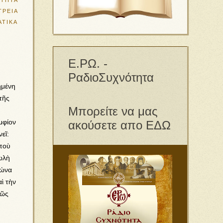
ΟΤΗΤΑ
ΤΡΕΙΑ
ΑΤΙΚΑ
Ε.ΡΩ. -
ΡαδιοΣυχνότητα
ημένη
τῆς
Μπορείτε να μας
μφίον
ακούσετε απο ΕΔΩ
εῖ:
ποὺ
ωλὴ
τώνα
ὶ τὴν
Πῶς