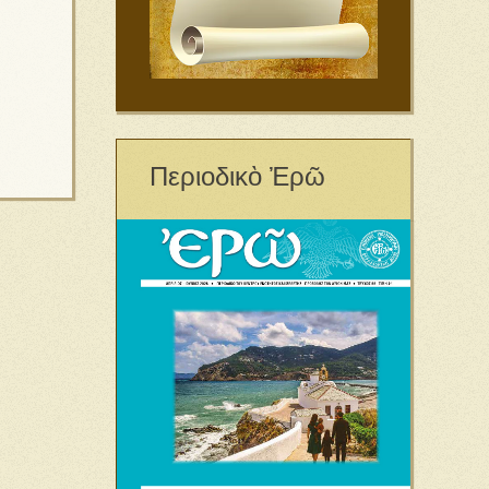
Περιοδικὸ Ἐρῶ