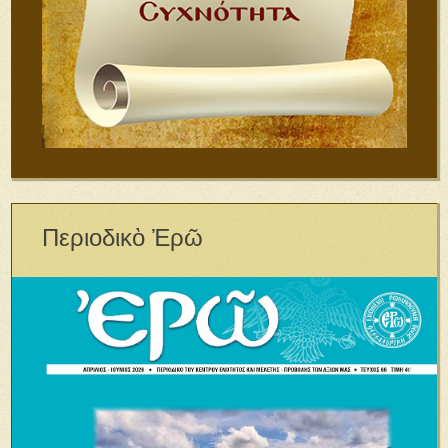
Περιοδικὸ Ἐρῶ