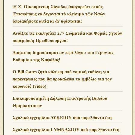
Ἡ Ζ΄ Οἰκουμενική Σύνοδος ἀπαγορεύει στούς
Ἐπισκόπους νά δέχονται τό κλείσιμο τῶν Ναῶν
ὁποιαδήποτε αἰτία κι ἄν ὑφίσταται!
Ανoίξτε τις εκκλησίες! 277 Σωματεία και Φορείς ζητούν
παρέμβαση Πρωθυπουργού!
Διάψευση δημοσιευμάτων περί λόγου του Γέροντος
Ευθυμίου της Καψάλας!
O Bill Gates ζητά κάλυψη από νομική ευθύνη για
παρενέργειες που θα προκαλέσει το εμβόλιο για τον
κορωνοϊό (video)
Επικαιροποιημένη Δήλωση Επιστροφής Βιβλίου
Θρησκευτικών
Σχολικά ἐγχειρίδια ΛΥΚΕΙΟΥ ἀπό παρελθόντα ἔτη
Σχολικά ἐγχειρίδια ΓΥΜΝΑΣΙΟΥ ἀπό παρελθόντα ἔτη