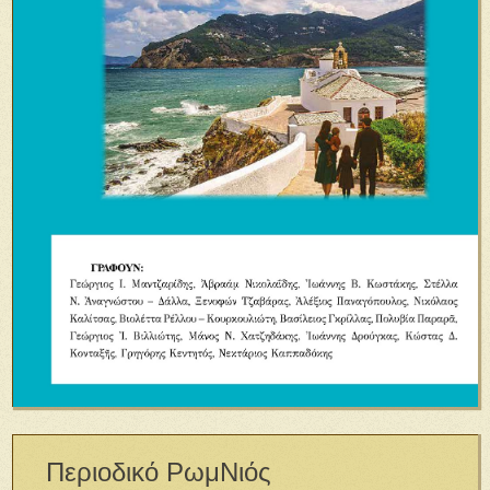
Περιοδικό ΡωμΝιός