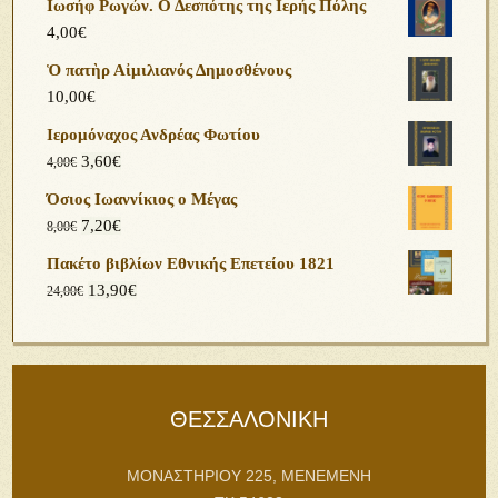
Ιωσήφ Ρωγών. Ο Δεσπότης της Ιερής Πόλης
4,00
€
Ὁ πατὴρ Αἰμιλιανός Δημοσθένους
10,00
€
Ιερομόναχος Ανδρέας Φωτίου
3,60
€
4,00
€
Όσιος Ιωαννίκιος ο Μέγας
7,20
€
8,00
€
Πακέτο βιβλίων Εθνικής Επετείου 1821
13,90
€
24,00
€
ΘΕΣΣΑΛΟΝΙΚΗ
ΜΟΝΑΣΤΗΡΙΟΥ 225, ΜΕΝΕΜΕΝΗ