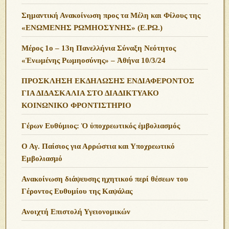
Σημαντική Ανακοίνωση προς τα Μέλη και Φίλους της
«ΕΝΩΜΕΝΗΣ ΡΩΜΗΟΣΥΝΗΣ» (Ε.ΡΩ.)
Μέρος 1ο – 13η Πανελλήνια Σύναξη Νεότητος
«Ἑνωμένης Ρωμηοσύνης» – Ἀθήνα 10/3/24
ΠΡΟΣΚΛΗΣΗ ΕΚΔΗΛΩΣΗΣ ΕΝΔΙΑΦΕΡΟΝΤΟΣ
ΓΙΑ ΔΙΔΑΣΚΑΛΙΑ ΣΤΟ ΔΙΑΔΙΚΤΥΑΚΟ
ΚΟΙΝΩΝΙΚΟ ΦΡΟΝΤΙΣΤΗΡΙΟ
Γέρων Ευθύμιος: Ὁ ὑποχρεωτικός ἐμβολιασμός
Ο Αγ. Παίσιος για Αρρώστια και Υποχρεωτικό
Εμβολιασμό
Ανακοίνωση διάψευσης ηχητικού περί θέσεων του
Γέροντος Ευθυμίου της Καψάλας
Ανοιχτή Επιστολή Υγειονομικών