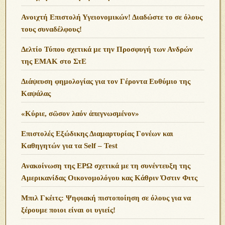
Ανοιχτή Επιστολή Υγειονομικών! Διαδώστε το σε όλους
τους συναδέλφους!
Δελτίο Τύπου σχετικά με την Προσφυγή των Ανδρών
της ΕΜΑΚ στο ΣτΕ
Διάψευση φημολογίας για τον Γέροντα Ευθύμιο της
Καψάλας
«Κύριε, σῶσον λαόν ἀπεγνωσμένον»
Επιστολές Εξώδικης Διαμαρτυρίας Γονέων και
Καθηγητών για τα Self – Test
Ανακοίνωση της ΕΡΩ σχετικά με τη συνέντευξη της
Αμερικανίδας Οικονομολόγου κας Κάθριν Όστιν Φιτς
Μπιλ Γκέιτς: Ψηφιακή πιστοποίηση σε όλους για να
ξέρουμε ποιοι είναι οι υγιείς!