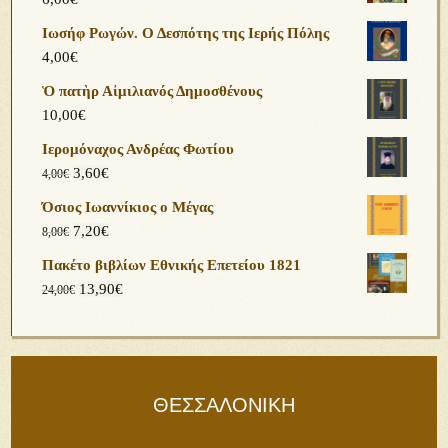
Ιωσήφ Ρωγών. Ο Δεσπότης της Ιερής Πόλης
4,00
€
Ὁ πατὴρ Αἰμιλιανός Δημοσθένους
10,00
€
Ιερομόναχος Ανδρέας Φωτίου
3,60
€
4,00
€
Όσιος Ιωαννίκιος ο Μέγας
7,20
€
8,00
€
Πακέτο βιβλίων Εθνικής Επετείου 1821
13,90
€
24,00
€
ΘΕΣΣΑΛΟΝΙΚΗ