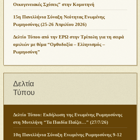
Οικογενειακές Σχέσεις” στην Κομοτηνή
15η Πανελλήνια Σύναξη Νεότητας Ενωμένης
Ρωμηοσύνης (25-26 Ἀπριλίου 2026)
Δελτίο Τύπου από την ΕΡΩ στην Τρίπολη για τη σειρά
ομιλιών με θέμα “Ορθοδοξία – Ελληνισμός –
Ρωμηοσύνη”
Δελτία
Τύπου
Δελτίο Τύπου: Εκδήλωση της Ενωμένης Ρωμηοσύνης
στη Μυτιλήνη “Τα Παιδία Παίζει…” (27/7/26)
10η Πανελλήνια Σύναξη Ενωμένης Ρωμηοσύνης 9-12