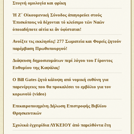
Στυγνή ομολογία και φρίκη
Ἡ Ζ΄ Οἰκουμενική Σύνοδος ἀπαγορεύει στούς
Ἐπισκόπους νά δέχονται τό κλείσιμο τῶν Ναῶν
ὁποιαδήποτε αἰτία κι ἄν ὑφίσταται!
Ανoίξτε τις εκκλησίες! 277 Σωματεία και Φορείς ζητούν
παρέμβαση Πρωθυπουργού!
Διάψευση δημοσιευμάτων περί λόγου του Γέροντος
Ευθυμίου της Καψάλας!
O Bill Gates ζητά κάλυψη από νομική ευθύνη για
παρενέργειες που θα προκαλέσει το εμβόλιο για τον
κορωνοϊό (video)
Επικαιροποιημένη Δήλωση Επιστροφής Βιβλίου
Θρησκευτικών
Σχολικά ἐγχειρίδια ΛΥΚΕΙΟΥ ἀπό παρελθόντα ἔτη