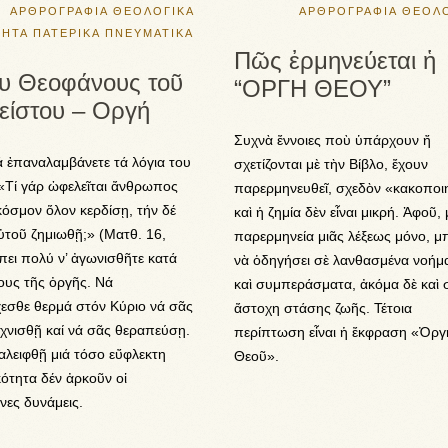
ΑΡΘΡΟΓΡΑΦΙΑ
ΘΕΟΛΟΓΙΚΑ
ΑΡΘΡΟΓΡΑΦΙΑ
ΘΕΟΛΟ
ΤΗΤΑ
ΠΑΤΕΡΙΚΑ
ΠΝΕΥΜΑΤΙΚΑ
Πῶς ἐρμηνεύεται ἡ
υ Θεοφάνους τοῦ
“ΟΡΓΗ ΘΕΟΥ”
είστου – Οργή
Συχνὰ ἔννοιες ποὺ ὑπάρχουν ἤ
 ἐπαναλαμβάνετε τά λόγια του
σχετίζονται μὲ τὴν Βίβλο, ἔχουν
«Τί γάρ ὠφελεῖται ἄνθρωπος
παρερμηνευθεῖ, σχεδὸν «κακοποι
κόσμον ὅλον κερδίσῃ, τήν δέ
καὶ ἡ ζημία δὲν εἶναι μικρή. Ἀφοῦ, 
τοῦ ζημιωθῇ;» (Ματθ. 16,
παρερμηνεία μιᾶς λέξεως μόνο, μ
πει πολύ ν’ ἀγωνισθῆτε κατά
νὰ ὁδηγήσει σὲ λανθασμένα νοήμ
ους τῆς ὀργῆς. Νά
καὶ συμπεράσματα, ἀκόμα δὲ καὶ σ
εσθε θερμά στόν Κύριο νά σᾶς
ἄστοχη στάσης ζωῆς. Τέτοια
χνισθῇ καί νά σᾶς θεραπεύσῃ.
περίπτωση εἶναι ἡ ἔκφραση «Ὀργ
ξαλειφθῇ μιά τόσο εὔφλεκτη
Θεοῦ».
κότητα δέν ἀρκοῦν οἱ
ες δυνάμεις.