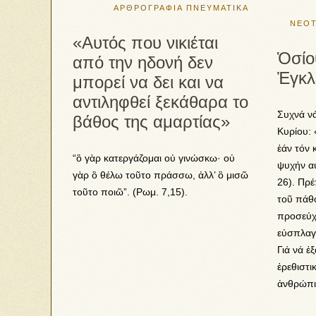
ΑΡΘΡΟΓΡΑΦΙΑ
ΠΝΕΥΜΑΤΙΚΑ
ΝΕΟ
«Αυτός που νικιέται
Ὁσίο
από την ηδονή δεν
Ἐγκλ
μπορεί να δει και να
αντιληφθεί ξεκάθαρα το
Συχνά νά
βάθος της αμαρτίας»
Κυρίου: 
ἐάν τόν 
“ὃ γὰρ κατεργάζομαι οὐ γινώσκω· οὐ
ψυχήν αὐ
γὰρ ὃ θέλω τοῦτο πράσσω, ἀλλ’ ὃ μισῶ
26). Πρέ
τοῦτο ποιῶ”. (Ρωμ. 7,15).
τοῦ πάθ
προσεύχ
εὐσπλαγ
Γιά νά ἐ
ἐρεθιστι
ἀνθρώπιν