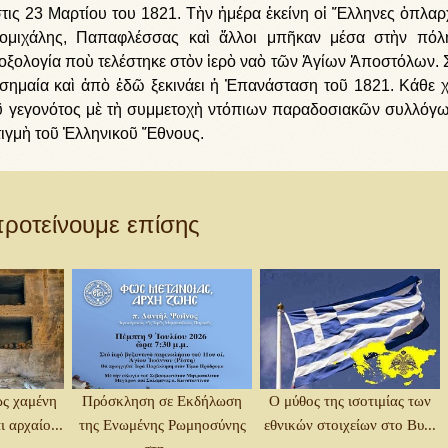
τις 23 Μαρτίου του 1821. Τὴν ἡμέρα ἐκείνη οἱ Ἕλληνες ὁπλαρ
ρομιχάλης, Παπαφλέσσας καὶ ἄλλοι μπῆκαν μέσα στὴν πό
οξολογία ποὺ τελέστηκε στὸν ἱερὸ ναὸ τῶν Ἁγίων Ἀποστόλων. 
 σημαία καὶ ἀπὸ ἐδῶ ξεκινάει ἡ Ἐπανάσταση τοῦ 1821. Κάθε 
οῦ γεγονότος μὲ τὴ συμμετοχὴ ντόπιων παραδοσιακῶν συλλόγω
τιγμὴ τοῦ Ἑλληνικοῦ Ἔθνους.
ροτείνουμε επίσης
ως χαμένη
Πρόσκληση σε Εκδήλωση
Ο μύθος της ισοτιμίας των
 αρχαίο...
της Ενωμένης Ρωμηοσύνης
εθνικών στοιχείων στο Βυ...