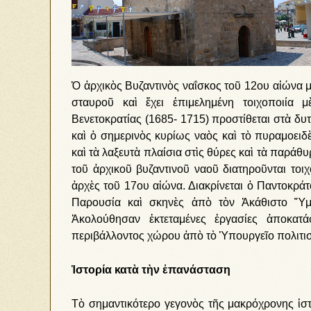
Ὁ ἀρχικὸς Βυζαντινὸς ναΐσκος τοῦ 12ου αἰώνα μ
σταυροῦ καὶ ἔχει ἐπιμελημένη τοιχοποιία 
Βενετοκρατίας (1685- 1715) προστίθεται στὰ δυ
καὶ ὁ σημερινὸς κυρίως ναὸς καὶ τὸ πυραμοειδ
καὶ τὰ λαξευτὰ πλαίσια στὶς θύρες καὶ τὰ παράθ
τοῦ ἀρχικοῦ βυζαντινοῦ ναοῦ διατηροῦνται τοι
ἀρχὲς τοῦ 17ου αἰώνα. Διακρίνεται ὁ Παντοκρά
Παρουσία καὶ σκηνὲς ἀπὸ τὸν Ἀκάθιστο Ὕμ
Ἀκολούθησαν ἐκτεταμένες ἐργασίες ἀποκατ
περιβάλλοντος χώρου ἀπὸ τὸ Ὑπουργεῖο πολιτι
Ἱστορία κατὰ τὴν ἐπανάσταση
Τὸ σημαντικότερο γεγονὸς τῆς μακρόχρονης ἱστ