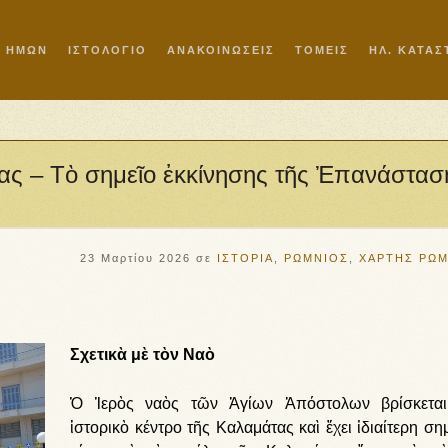
Ι ΗΜΩΝ
ΙΣΤΟΛΟΓΙΟ
ΑΝΑΚΟΙΝΩΣΕΙΣ
ΤΟΜΕΙΣ
ΗΛ. ΚΑΤΑ
ας – Τὸ σημεῖο ἐκκίνησης τῆς Ἐπανάστασ
23 Μαρτίου 2026
σε
ΙΣΤΟΡΙΑ
,
ΡΩΜΝΙΟΣ
,
ΧΑΡΤΗΣ ΡΩ
Σχετικὰ μὲ τὸν Ναὸ
Ὁ Ἱερὸς ναὸς τῶν Ἁγίων Ἀπόστολων βρίσκεται
ἱστορικὸ κέντρο τῆς Καλαμάτας καὶ ἔχει ἰδιαίτερη ση