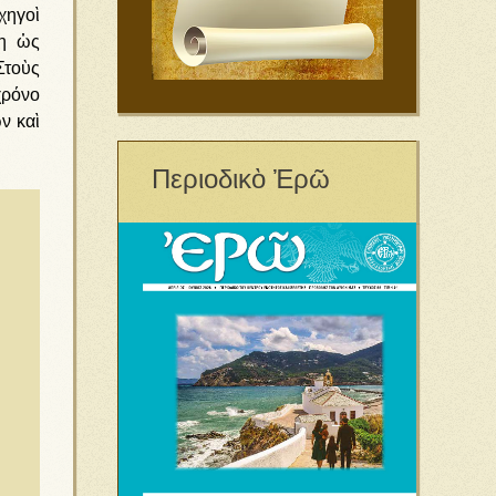
χηγοὶ
λη ὡς
Στοὺς
χρόνο
ν καὶ
Περιοδικὸ Ἐρῶ