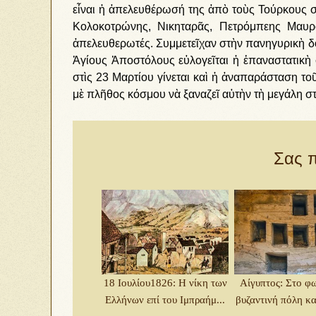
εἶναι ἡ ἀπελευθέρωσή της ἀπὸ τοὺς Τούρκους σ
Κολοκοτρώνης, Νικηταρᾶς, Πετρόμπεης Μαυ
ἀπελευθερωτές. Συμμετεῖχαν στὴν πανηγυρικὴ δ
Ἁγίους Ἀποστόλους εὐλογεῖται ἡ ἐπαναστατικὴ
στὶς 23 Μαρτίου γίνεται καὶ ἡ ἀναπαράσταση τ
μὲ πλῆθος κόσμου νὰ ξαναζεῖ αὐτὴν τὴ μεγάλη σ
Σας π
18 Ιουλίου1826: Η νίκη των
Αίγυπτος: Στο φ
Ελλήνων επί του Ιμπραήμ...
βυζαντινή πόλη και