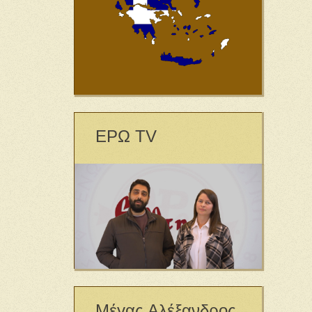
ΕΡΩ TV
Μέγας Αλέξανδρος