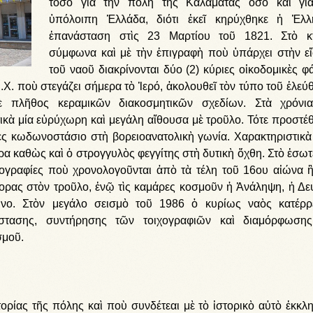
τόσο γιὰ τὴν πόλη τῆς Καλαμάτας ὅσο καὶ γι
ὑπόλοιπη Ἑλλάδα, διότι ἐκεῖ κηρύχθηκε ἡ Ἑλλ
ἐπανάσταση στὶς 23 Μαρτίου τοῦ 1821. Στὸ κ
σύμφωνα καὶ μὲ τὴν ἐπιγραφὴ ποὺ ὑπάρχει στὴν ε
τοῦ ναοῦ διακρίνονται δύο (2) κύριες οἰκοδομικὲς φά
.X. ποὺ στεγάζει σήμερα τὸ Ἱερό, ἀκολουθεῖ τὸν τύπο τοῦ ἐλεύ
μὲ πλῆθος κεραμικῶν διακοσμητικῶν σχεδίων. Στὰ χρόνι
τικὰ μία εὐρύχωρη καὶ μεγάλη αἴθουσα μὲ τροῦλο. Τότε προστέ
ὲς κωδωνοστάσιο στὴ βορειοανατολικὴ γωνία. Χαρακτηριστικὰ 
υρα καθὼς καὶ ὁ στρογγυλὸς φεγγίτης στὴ δυτικὴ ὄχθη. Στὸ ἐσωτ
χογραφίες ποὺ χρονολογοῦνται ἀπὸ τὰ τέλη τοῦ 16ου αἰώνα ἢ
τορας στὸν τροῦλο, ἐνῷ τὶς καμάρες κοσμοῦν ἡ Ἀνάληψη, ἡ Δε
νο. Στὸν μεγάλο σεισμὸ τοῦ 1986 ὁ κυρίως ναὸς κατέρρ
άστασης, συντήρησης τῶν τοιχογραφιῶν καὶ διαμόρφωση
σμοῦ.
ορίας τῆς πόλης καὶ ποὺ συνδέτεαι μὲ τὸ ἱστορικὸ αὐτὸ ἐκκλη