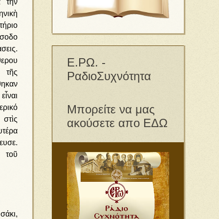
ὰ τὴν
ηνικὴ
τήριο
ἴσοδο
σεις.
Ε.ΡΩ. -
θερου
α τῆς
ΡαδιοΣυχνότητα
θηκαν
εἶναι
Μπορείτε να μας
ερικό
 στὶς
ακούσετε απο ΕΔΩ
υτέρα
ευσε.
ς τοῦ
σάκι,