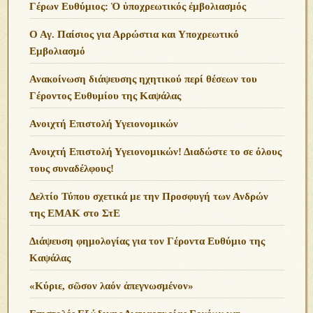
Γέρων Ευθύμιος: Ὁ ὑποχρεωτικός ἐμβολιασμός
Ο Αγ. Παίσιος για Αρρώστια και Υποχρεωτικό
Εμβολιασμό
Ανακοίνωση διάψευσης ηχητικού περί θέσεων του
Γέροντος Ευθυμίου της Καψάλας
Ανοιχτή Επιστολή Υγειονομικών
Ανοιχτή Επιστολή Υγειονομικών! Διαδώστε το σε όλους
τους συναδέλφους!
Δελτίο Τύπου σχετικά με την Προσφυγή των Ανδρών
της ΕΜΑΚ στο ΣτΕ
Διάψευση φημολογίας για τον Γέροντα Ευθύμιο της
Καψάλας
«Κύριε, σῶσον λαόν ἀπεγνωσμένον»