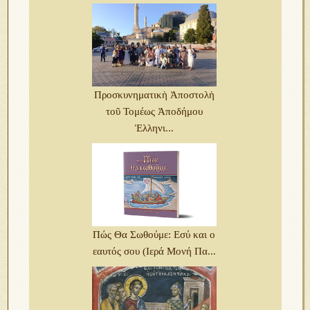
Προσκυνηματικὴ Ἀποστολὴ
τοῦ Τομέως Ἀποδήμου
Ἑλληνι...
Πώς Θα Σωθούμε: Εσύ και ο
εαυτός σου (Ιερά Μονή Πα...