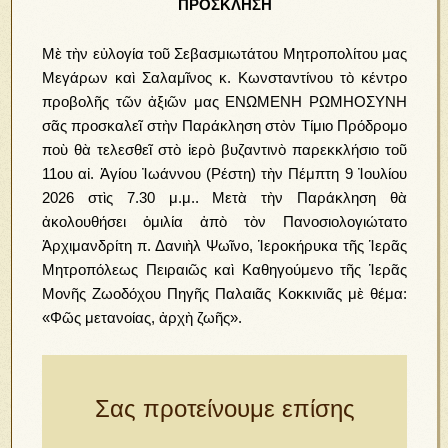
ΠΡΟΣΚΛΗΣΗ
Μὲ τὴν εὐλογία τοῦ Σεβασμιωτάτου Μητροπολίτου μας
Μεγάρων καὶ Σαλαμῖνος κ. Κωνσταντίνου τὸ κέντρο
προβολῆς τῶν ἀξιῶν μας ΕΝΩΜΕΝΗ ΡΩΜΗΟΣΥΝΗ
σᾶς προσκαλεῖ στὴν Παράκληση στὸν Τίμιο Πρόδρομο
ποὺ θὰ τελεσθεῖ στὸ ἱερὸ βυζαντινὸ παρεκκλήσιο τοῦ
11ου αἰ. Ἁγίου Ἰωάννου (Ρέστη) τὴν Πέμπτη 9 Ἰουλίου
2026 στὶς 7.30 μ.μ.. Μετὰ τὴν Παράκληση θὰ
ἀκολουθήσει ὁμιλία ἀπὸ τὸν Πανοσιολογιώτατο
Ἀρχιμανδρίτη π. Δανιὴλ Ψωῖνο, Ἱεροκήρυκα τῆς Ἱερᾶς
Μητροπόλεως Πειραιῶς καὶ Καθηγούμενο τῆς Ἱερᾶς
Μονῆς Ζωοδόχου Πηγῆς Παλαιᾶς Κοκκινιᾶς μὲ θέμα:
«Φῶς μετανοίας, ἀρχὴ ζωῆς».
Σας προτείνουμε επίσης