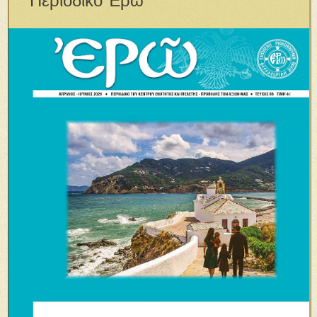
Περιοδικὸ Ἐρῶ