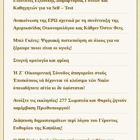
Επιστολές Εξώδικης Διαμαρτυρίας Γονέων και
Καθηγητών για τα Self – Test
Ανακοίνωση της ΕΡΩ σχετικά με τη συνέντευξη της
Αμερικανίδας Οικονομολόγου κας Κάθριν Όστιν Φιτς
Μπιλ Γκέιτς: Ψηφιακή πιστοποίηση σε όλους για να
ξέρουμε ποιοι είναι οι υγιείς!
Στυγνή ομολογία και φρίκη
Ἡ Ζ΄ Οἰκουμενική Σύνοδος ἀπαγορεύει στούς
Ἐπισκόπους νά δέχονται τό κλείσιμο τῶν Ναῶν
ὁποιαδήποτε αἰτία κι ἄν ὑφίσταται!
Ανoίξτε τις εκκλησίες! 277 Σωματεία και Φορείς ζητούν
παρέμβαση Πρωθυπουργού!
Διάψευση δημοσιευμάτων περί λόγου του Γέροντος
Ευθυμίου της Καψάλας!