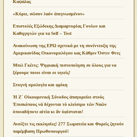
Καψάλας
«Κύριε, σῶσον λαόν ἀπεγνωσμένον»
Επιστολές Εξώδικης Διαμαρτυρίας Γονέων και
Καθηγητών για τα Self – Test
Ανακοίνωση της ΕΡΩ σχετικά με τη συνέντευξη της
Αμερικανίδας Οικονομολόγου κας Κάθριν Όστιν Φιτς
Μπιλ Γκέιτς: Ψηφιακή πιστοποίηση σε όλους για να
ξέρουμε ποιοι είναι οι υγιείς!
Στυγνή ομολογία και φρίκη
Ἡ Ζ΄ Οἰκουμενική Σύνοδος ἀπαγορεύει στούς
Ἐπισκόπους νά δέχονται τό κλείσιμο τῶν Ναῶν
ὁποιαδήποτε αἰτία κι ἄν ὑφίσταται!
Ανoίξτε τις εκκλησίες! 277 Σωματεία και Φορείς ζητούν
παρέμβαση Πρωθυπουργού!