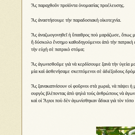
Ἂς πα­ρα­χθοῦν προ­ϊ­όν­τα ὀ­νο­μα­σί­ας προ­έ­λευ­σης.
Ἂς ἀ­να­στή­σου­με τὴν πα­ρα­δο­σι­α­κὴ οἰ­κο­τε­χνί­α.
Ἂς ἀ­να­ζω­ο­γο­νη­θεῖ ἡ ὕ­παι­θρος ποὺ μα­ρά­ζω­σε, ὅ­πως μ
ἢ δύ­σκο­λο ἔν­ση­μο κα­θο­δη­γού­με­νοι ἀ­πὸ τὴν πα­τρι­κὴ 
τὴν εὐ­χὴ σὲ πα­τρι­κὸ στό­μα;
Ἂς ἀ­γω­νι­σθοῦ­με γι­ὰ νὰ κερ­δί­σου­με ξα­νὰ τὴν ὑ­γεί­α μας
μί­α καὶ ἀ­σθε­νή­σα­με σκε­πτό­με­νοι σὲ ἀ­δι­έ­ξο­δους δρό
Ἂς ξα­να­κα­πνί­σουν οἱ φοῦρ­νοι στὰ χω­ρι­ά, νὰ πά­ψει ἡ με­
ουρ­γὸς βλέ­πον­τας ἀ­πὸ ψη­λά τούς ἀν­θρώ­πους νὰ ἀ­γω­νί
καὶ οἱ Ἅ­γι­οι ποὺ δὲν ἀ­γω­νί­σθη­καν ἄ­δι­κα γι­ὰ τὸν τό­πο