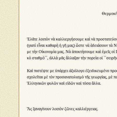
Θερμοκήπ
Ἐ­λᾶ­τε λοι­πὸν νὰ καλ­λι­ερ­γή­σου­με καὶ νὰ προ­στα­τεύ­σου
(γι­α­τί εἶ­ναι κα­θα­ρὴ ἡ γῆ μας) ὥ­στε νὰ ἀ­δει­ά­σουν τὰ Ν
με τὴν Οἰ­κο­νο­μί­α μας. Νὰ ἀ­πο­κτή­σου­με καὶ ἐ­μεῖς οἱ 
κὸ σταθ­μὸ΄΄, ἀλ­λὰ μᾶς ἄλ­λα­ξαν τὴν πο­ρεί­α οἱ ΄΄σει­ρῆ
Καὶ πι­στέψ­τε με ὑ­πάρ­χει ἀ­ξι­ό­λο­γο ἐ­ξει­δι­κευ­μέ­νο προ­
σχο­λεῖ­ται μὲ τὸν προ­σα­να­το­λι­σμὸ τῆς γε­ωρ­γί­ας, μὲ πει
Ἑλ­λη­νι­κῶν φυ­λῶν καὶ εἰ­δῶν καὶ τό­σα ἄλ­λα.
Ἂς ξα­να­γί­νουν λοι­πὸν ζῶ­νες καλ­λι­έρ­γει­ας.