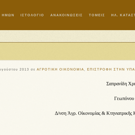
Ι ΗΜΩΝ
ΙΣΤΟΛΟΓΙΟ
ΑΝΑΚΟΙΝΩΣΕΙΣ
ΤΟΜΕΙΣ
ΗΛ. ΚΑΤΑ
υγούστου 2013
σε
ΑΓΡΟΤΙΚΗ ΟΙΚΟΝΟΜΙΑ
,
ΕΠΙΣΤΡΟΦΗ ΣΤΗΝ ΥΠ
Σα­πρα­νί­δη Χρ
Γε­ω­πό­νο
Δ/νση Ἀ­γρ. Οἰ­κο­νο­μί­ας & Κτη­νι­α­τρι­κῆς Κ