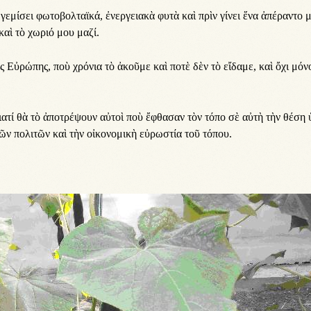
μί­σει φω­το­βολ­τα­ϊ­κά, ἐ­νερ­γει­α­κὰ φυ­τὰ καὶ πρὶν γί­νει ἕ­να ἀ­πέ­ραν­το 
 καὶ τὸ χω­ρι­ό μου μα­ζί.
 Εὐ­ρώ­πης, ποὺ χρό­νι­α τὸ ἀ­κοῦ­με καὶ πο­τὲ δὲν τὸ εἴ­δα­με, καὶ ὄ­χι μό­ν
γι­α­τί θὰ τὸ ἀ­πο­τρέ­ψουν αὐ­τοὶ ποὺ ἔ­φθα­σαν τὸν τό­πο σὲ αὐ­τὴ τὴν θέ­ση 
 τῶν πο­λι­τῶν καὶ τὴν οἰ­κο­νο­μι­κὴ εὐ­ρω­στί­α τοῦ τό­που.