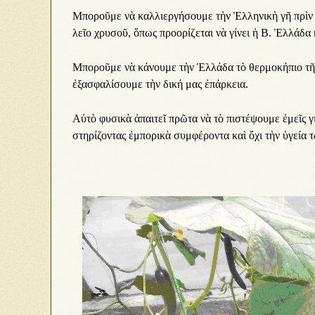
Μπο­ροῦ­με νὰ καλ­λι­ερ­γή­σου­με τὴν Ἑλ­λη­νι­κὴ γῆ πρὶν γε­
λεῖ­ο χρυ­σοῦ, ὅ­πως προ­ο­ρί­ζε­ται νὰ γί­νει ἡ Β. Ἑλ­λά­δα
Μπο­ροῦ­με νὰ κά­νου­με τὴν Ἑλ­λά­δα τὸ θερ­μο­κή­πι­ο τῆς
ἐ­ξα­σφα­λί­σου­με τὴν δι­κή μας ἐ­πάρ­κει­α.
Αὐ­τὸ φυ­σι­κὰ ἀ­παι­τεῖ πρῶ­τα νὰ τὸ πι­στέ­ψου­με ἐ­μεῖς 
στη­ρί­ζον­τας ἐμ­πο­ρι­κὰ συμ­φέ­ρον­τα καὶ ὄ­χι τὴν ὑ­γεί­α