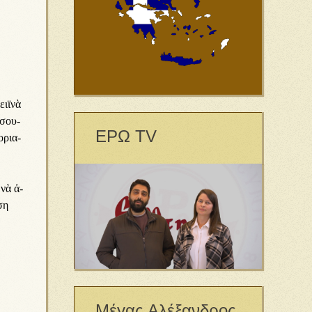
ει­ϊνὰ
ί­σου­
ΕΡΩ TV
­ρι­α­
ὶ νὰ ἀ­
­ση
Μέγας Αλέξανδρος