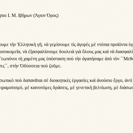
ιο Ι. Μ. Ιβήρων (Άγιον Όρος)
­με τὴν Ἑλ­λη­νι­κὴ γῆ, νὰ γε­μί­σου­με τὶς ἀ­γο­ρὲς μὲ ντό­πι­α προ­ϊ­όν­τα ὑ­γ
ο­σο­κο­μεῖ­α, νὰ ἐ­ξα­σφα­λί­σου­με δου­λει­ὰ γι­ὰ ὅ­λους μας καὶ νὰ δι­α­σφα­λ
Γε­ω­πό­νοι τὴ χα­μέ­νη μας ὑ­πό­στα­ση ποὺ τὴν ἀ­γα­πή­σα­με ἀ­πὸ τὸν ΄΄Με­θο
­νες΄΄, στὴν Ὀ­δύσ­σει­α ποὺ ζοῦ­με.
σω­πι­κὸ ποὺ δα­πα­νᾶ­ται σὲ δι­οι­κη­τι­κὲς ἐρ­γα­σί­ες καὶ ἀ­νού­σι­ο ἔρ­γο, ἀν­τ
­ρα­μα­τι­σμό, μὲ και­νο­τό­μες δρά­σεις, μὲ γε­νε­τι­κὴ βελ­τί­ω­ση, μὲ δι­ά­σω