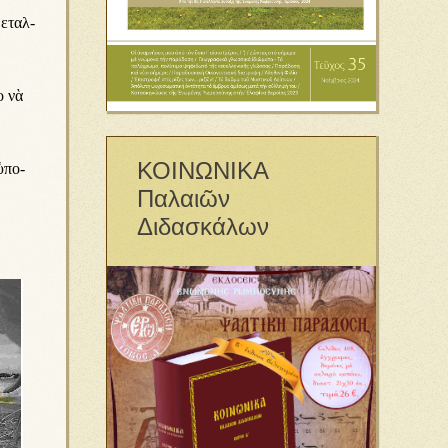
με­ταλ­
ο νὰ
ΚΟΙΝΩΝΙΚΑ
ὑ­πο­
Παλαιῶν
Διδασκάλων