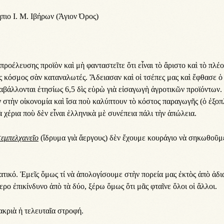
ιο Ι. Μ. Ιβήρων (Άγιον Όρος)
προ­έ­λευ­σης προ­ϊ­ὸν καὶ μὴ φαν­τα­στεῖ­τε ὅ­τι εἶ­ναι τὸ ἄ­ρι­στο καὶ τὸ πλέ­
ος κό­σμος σὰν κα­τα­να­λω­τές. Ἄ­δεια­σαν καὶ οἱ τσέ­πες μας καὶ ἔ­φθα­σε ὁ 
­βάλ­λον­ται ἐ­τη­σί­ως 6,5 δὶς εὑ­ρὼ γι­ὰ εἰ­σα­γω­γὴ ἀ­γρο­τι­κῶν προ­ϊ­όν­των
 στὴν οἰ­κο­νο­μί­α καὶ ἴ­σα ποὺ κα­λύ­πτουν τὸ κό­στος πα­ρα­γω­γῆς (ὁ ἐ­ξο­π
 χέ­ρι­α ποὺ δὲν εἶ­ναι ἑλ­λη­νι­κὰ μὲ συ­νέ­πει­α πά­λι τὴν ἀ­πώ­λει­α.
τεμ­πελ­χα­νεῖο
(ἵ­δρυ­μα γι­ὰ ἄ­ερ­γους) δὲν ἔ­χου­με κου­ρά­γι­ο νὰ ση­κω­θοῦ­
τι­κό. Ἐ­μεῖς ὅ­μως τί νὰ ἀ­πο­λο­γί­σου­με στὴν πο­ρεί­α μας ἐ­κτὸς ἀ­πὸ ἀ­δι­
­τε­ρο ἐ­πι­κίν­δυ­νο ἀ­πὸ τὰ δύ­ο, ξέ­ρω ὅ­μως ὅ­τι μᾶς φταῖ­νε ὅ­λοι οἱ ἄλ­λοι.
­κρι­ὰ ἡ τε­λευ­ταῖ­α στρο­φή.