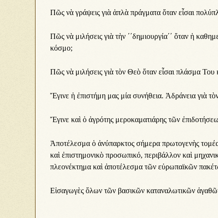
Πῶς νὰ γρά­ψεις γι­ὰ ἁ­πλὰ πράγ­μα­τα ὅ­ταν εἶ­σαι πο­λύ­
Πῶς νὰ μι­λή­σεις γι­ὰ τὴν ΄΄δη­μι­ουρ­γί­α΄΄ ὅ­ταν ἡ κα­θη­
κό­σμο;
Πῶς νὰ μι­λή­σεις γι­ὰ τὸν Θε­ὸ ὅ­ταν εἶ­σαι πλά­σμα Του κ
Ἔ­γι­νε ἡ ἐ­πι­στή­μη μας μί­α συ­νή­θει­α. Ἀ­δρά­νει­α γι­ὰ τὸν
Ἔ­γι­νε καὶ ὁ ἀ­γρό­της με­ρο­κα­μα­τι­ά­ρης τῶν ἐ­πι­δο­τή­σε­
Ἀ­πο­τέ­λε­σμα ὁ ἀ­νύ­παρ­κτος σή­με­ρα πρω­το­γε­νὴς το­μέ­α
καὶ ἐ­πι­στη­μο­νι­κὸ προ­σω­πι­κό, πε­ρι­βάλ­λον καὶ μη­χα­νι­κ
πλε­ο­νέ­κτη­μα καὶ ἀ­πο­τέ­λε­σμα τῶν εὐ­ρω­πα­ϊ­κῶν πα­κέ­τ
Εἰ­σα­γω­γὲς ὅ­λων τῶν βα­σι­κῶν κα­τα­να­λω­τι­κῶν ἀ­γα­θῶν