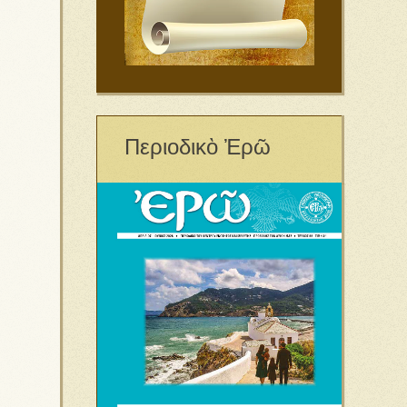
Περιοδικὸ Ἐρῶ