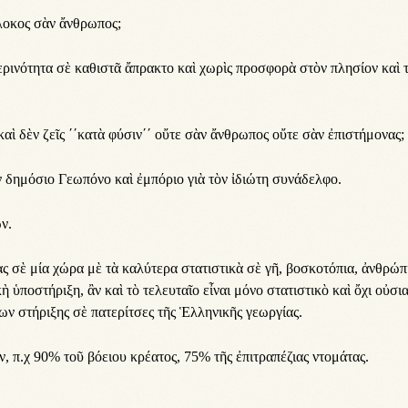
πλο­κος σὰν ἄν­θρω­πος;
με­ρι­νό­τη­τα σὲ κα­θι­στᾶ ἄ­πρα­κτο καὶ χω­ρὶς προ­σφο­ρὰ στὸν πλη­σί­ον καὶ 
αὶ δὲν ζεῖς ΄΄κα­τὰ φύ­σιν΄΄ οὔ­τε σὰν ἄν­θρω­πος οὔ­τε σὰν ἐ­πι­στή­μο­νας;
 δη­μό­σι­ο Γε­ω­πό­νο καὶ ἐμ­πό­ρι­ο γι­ὰ τὸν ἰ­δι­ώ­τη συ­νά­δελ­φο.
ων.
ς σὲ μί­α χώ­ρα μὲ τὰ κα­λύ­τε­ρα στα­τι­στι­κὰ σὲ γῆ, βο­σκο­τό­πι­α, ἀν­θρώ­π
ὴ ὑ­πο­στή­ρι­ξη, ἂν καὶ τὸ τε­λευ­ταῖ­ο εἶ­ναι μό­νο στα­τι­στι­κὸ καὶ ὄ­χι οὐ­σι­α
ων στή­ρι­ξης σὲ πα­τε­ρίτ­σες τῆς Ἑλ­λη­νι­κῆς γε­ωρ­γί­ας.
, π.χ 90% τοῦ βό­ει­ου κρέ­α­τος, 75% τῆς ἐ­πι­τρα­πέ­ζι­ας ντο­μά­τας.