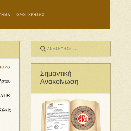
ΣΤΗΜΑ
ΟΡΟΙ ΧΡΗΣΗΣ
ΑΙΘΡΟ
Σημαντική
Ανακοίνωση
ή­στου
υ ΑΠΘ
ιλ­κὶς