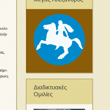
­κο­λο
αὐ­τὴν
­ας,
Δη­μι­
­ρω­ες
Διαδικτυακές
Ομιλίες