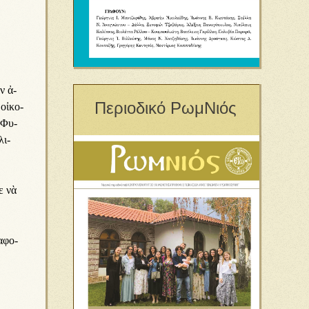
ον ἀ­
Περιοδικό ΡωμΝιός
οἰ­κο­
. Φυ­
λι­
με νὰ
α­φο­