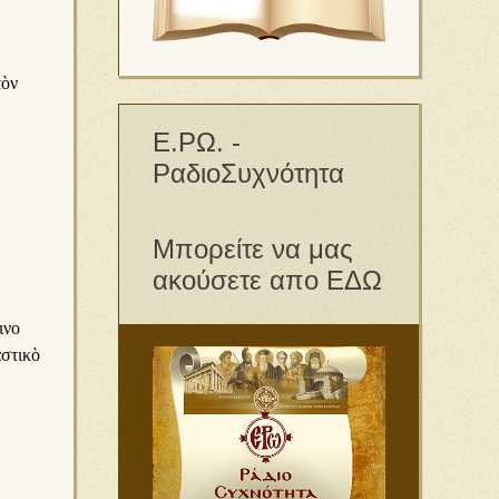
τὸν
Ε.ΡΩ. -
ΡαδιοΣυχνότητα
Μπορείτε να μας
ακούσετε απο ΕΔΩ
ι­νο
­στι­κὸ