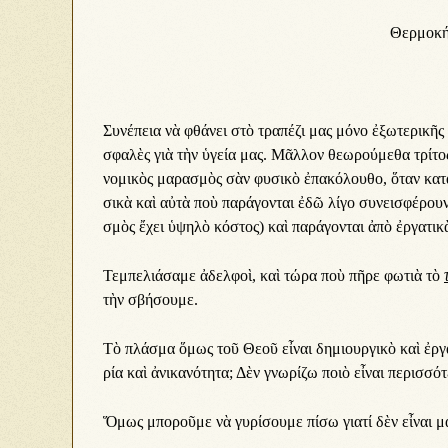
Θερμοκήπ
Συ­νέ­πει­α νὰ φθά­νει στὸ τρα­πέ­ζι μας μό­νο ἐ­ξω­τε­ρι­κῆς 
σφα­λὲς γι­ὰ τὴν ὑ­γεί­α μας. Μᾶλ­λον θε­ω­ρού­με­θα τρί­τ
νο­μι­κὸς μα­ρα­σμὸς σὰν φυ­σι­κὸ ἐ­πα­κό­λου­θο, ὅ­ταν κα­τα
σι­κὰ καὶ αὐ­τὰ ποὺ πα­ρά­γον­ται ἐ­δῶ λί­γο συ­νει­σφέ­ρουν
σμὸς ἔ­χει ὑ­ψη­λὸ κό­στος) καὶ πα­ρά­γον­ται ἀ­πὸ ἐρ­γα­τι­κὰ
Τεμ­πε­λι­ά­σα­με ἀ­δελ­φοὶ, καὶ τώ­ρα ποὺ πῆ­ρε φω­τι­ὰ τὸ
τὴν σβή­σου­με.
Τὸ πλά­σμα ὅ­μως τοῦ Θε­οῦ εἶ­ναι δη­μι­ουρ­γι­κὸ καὶ ἐρ­γα­
ρί­α καὶ ἀ­νι­κα­νό­τη­τα; Δὲν γνω­ρί­ζω ποι­ὸ εἶ­ναι πε­ρισ­σό
Ὅ­μως μπο­ροῦ­με νὰ γυ­ρί­σου­με πί­σω γι­α­τί δὲν εἶ­ναι μα