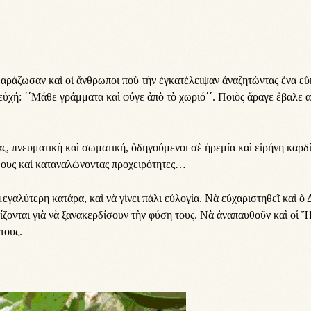
α­ρά­ζω­σαν καὶ οἱ ἄν­θρω­ποι ποὺ τὴν ἐγ­κα­τέ­λει­ψαν ἀ­να­ζη­τών­τας ἕ­να εὔ
εὐ­χή: ΄΄Μάθε γράμ­μα­τα καὶ φύ­γε ἀ­πὸ τὸ χω­ρι­ό΄΄­. Ποι­ὸς ἄ­ρα­γε ἔ­βα­λε 
, πνευ­μα­τι­κὴ καὶ σω­μα­τι­κή, ὁ­δη­γού­με­νοι σὲ ἠ­ρε­μί­α καὶ εἰ­ρή­νη καρ­δί
­μους καὶ κα­τα­να­λώ­νον­τας προ­χει­ρό­τη­τες…
γα­λύ­τε­ρη κα­τά­ρα, καὶ νὰ γί­νει πά­λι εὐ­λο­γί­α. Νὰ εὐ­χα­ρι­στη­θεῖ καὶ ὁ 
­ζον­ται γι­ὰ νὰ ξα­να­κερ­δί­σουν τὴν φύ­ση τους. Νὰ ἀ­να­παυ­θοῦν καὶ οἱ Ἥ
 τους.