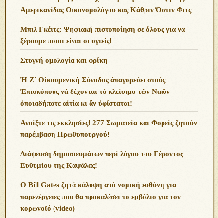
Αμερικανίδας Οικονομολόγου κας Κάθριν Όστιν Φιτς
Μπιλ Γκέιτς: Ψηφιακή πιστοποίηση σε όλους για να
ξέρουμε ποιοι είναι οι υγιείς!
Στυγνή ομολογία και φρίκη
Ἡ Ζ΄ Οἰκουμενική Σύνοδος ἀπαγορεύει στούς
Ἐπισκόπους νά δέχονται τό κλείσιμο τῶν Ναῶν
ὁποιαδήποτε αἰτία κι ἄν ὑφίσταται!
Ανoίξτε τις εκκλησίες! 277 Σωματεία και Φορείς ζητούν
παρέμβαση Πρωθυπουργού!
Διάψευση δημοσιευμάτων περί λόγου του Γέροντος
Ευθυμίου της Καψάλας!
O Bill Gates ζητά κάλυψη από νομική ευθύνη για
παρενέργειες που θα προκαλέσει το εμβόλιο για τον
κορωνοϊό (video)