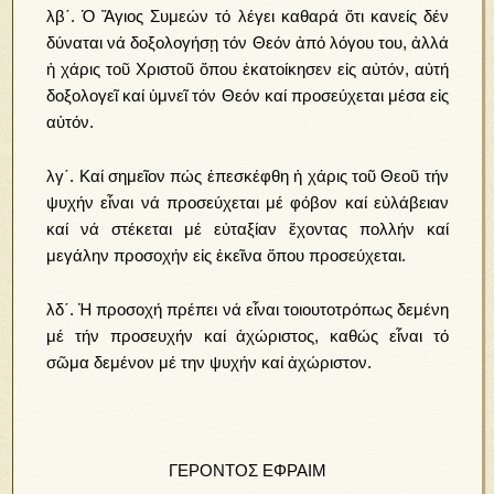
λβ΄. Ὁ Ἅγιος Συμεών τό λέγει καθαρά ὅτι κανείς δέν
δύναται νά δοξολογήσῃ τόν Θεόν ἀπό λόγου του, ἀλλά
ἡ χάρις τοῦ Χριστοῦ ὅπου ἐκατοίκησεν εἰς αὐτόν, αὐτή
δοξολογεῖ καί ὑμνεῖ τόν Θεόν καί προσεύχεται μέσα εἰς
αὐτόν.
λγ΄. Καί σημεῖον πώς ἐπεσκέφθη ἡ χάρις τοῦ Θεοῦ τήν
ψυχήν εἶναι νά προσεύχεται μέ φόβον καί εὐλάβειαν
καί νά στέκεται μέ εὐταξίαν ἔχοντας πολλήν καί
μεγάλην προσοχήν εἰς ἐκεῖνα ὅπου προσεύχεται.
λδ΄. Ἡ προσοχή πρέπει νά εἶναι τοιουτοτρόπως δεμένη
μέ τήν προσευχήν καί ἀχώριστος, καθώς εἶναι τό
σῶμα δεμένον μέ την ψυχήν καί ἀχώριστον.
ΓΕΡΟΝΤΟΣ ΕΦΡΑΙΜ