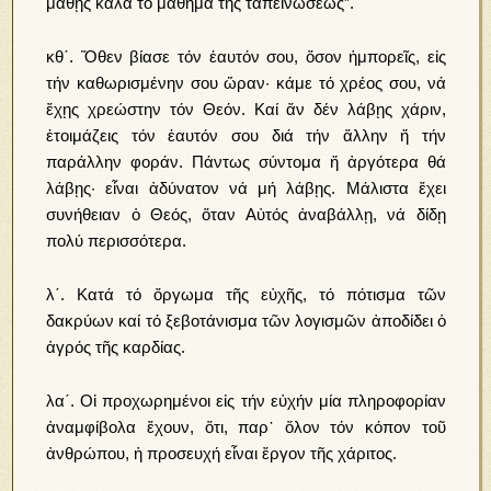
μάθῃς καλά τό μάθημα τῆς ταπεινώσεως”.
κθ΄. Ὅθεν βίασε τόν ἑαυτόν σου, ὅσον ἠμπορεῖς, εἰς
τήν καθωρισμένην σου ὥραν· κάμε τό χρέος σου, νά
ἔχῃς χρεώστην τόν Θεόν. Καί ἄν δέν λάβῃς χάριν,
ἑτοιμάζεις τόν ἑαυτόν σου διά τήν ἄλλην ἤ τήν
παράλλην φοράν. Πάντως σύντομα ἤ ἀργότερα θά
λάβῃς· εἶναι ἀδύνατον νά μή λάβῃς. Μάλιστα ἔχει
συνήθειαν ὁ Θεός, ὅταν Αὐτός ἀναβάλλῃ, νά δίδῃ
πολύ περισσότερα.
λ΄. Κατά τό ὄργωμα τῆς εὐχῆς, τό πότισμα τῶν
δακρύων καί τό ξεβοτάνισμα τῶν λογισμῶν ἀποδίδει ὁ
ἀγρός τῆς καρδίας.
λα΄. Οἱ προχωρημένοι εἰς τήν εὐχήν μία πληροφορίαν
ἀναμφίβολα ἔχουν, ὅτι, παρ᾿ ὅλον τόν κόπον τοῦ
ἀνθρώπου, ἡ προσευχή εἶναι ἔργον τῆς χάριτος.