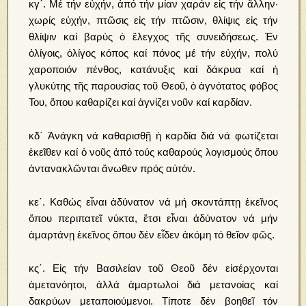
κγ΄. Μέ τήν εὐχήν, ἀπό τήν μίαν χαράν εἰς τήν ἄλλην·
χωρίς εὐχήν, πτῶσις εἰς τήν πτῶσιν, θλίψις εἰς τήν
θλίψιν καί βαρύς ὁ ἔλεγχος τῆς συνειδήσεως. Ἐν
ὀλίγοις, ὀλίγος κόπος καί πόνος μέ τήν εὐχήν, πολύ
χαροποιόν πένθος, κατάνυξις καί δάκρυα καί ἡ
γλυκύτης τῆς παρουσίας τοῦ Θεοῦ, ὁ ἁγνότατος φόβος
Του, ὅπου καθαρίζει καί ἁγνίζει νοῦν καί καρδίαν.
κδ΄ Ἀνάγκη νά καθαρισθῇ ἡ καρδία διά νά φωτίζεται
ἐκεῖθεν καί ὁ νοῦς ἀπό τούς καθαρούς λογισμούς ὅπου
ἀντανακλῶνται ἄνωθεν πρός αὐτόν.
κε΄. Καθώς εἶναι ἀδύνατον νά μή σκοντάπτῃ ἐκεῖνος
ὅπου περιπατεῖ νύκτα, ἔτσι εἶναι ἀδύνατον νά μήν
ἁμαρτάνῃ ἐκεῖνος ὅπου δέν εἶδεν ἀκόμη τό θεῖον φῶς.
κς΄. Εἰς τήν Βασιλείαν τοῦ Θεοῦ δέν εἰσέρχονται
ἀμετανόητοι, ἀλλά ἁμαρτωλοί διά μετανοίας καί
δακρύων μεταποιούμενοι. Τίποτε δέν βοηθεῖ τόν