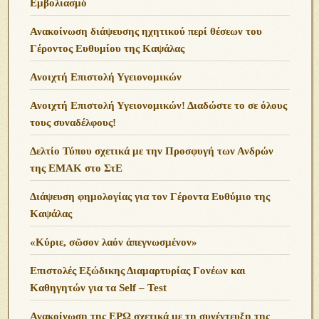
Εμβολιασμό
Ανακοίνωση διάψευσης ηχητικού περί θέσεων του
Γέροντος Ευθυμίου της Καψάλας
Ανοιχτή Επιστολή Υγειονομικών
Ανοιχτή Επιστολή Υγειονομικών! Διαδώστε το σε όλους
τους συναδέλφους!
Δελτίο Τύπου σχετικά με την Προσφυγή των Ανδρών
της ΕΜΑΚ στο ΣτΕ
Διάψευση φημολογίας για τον Γέροντα Ευθύμιο της
Καψάλας
«Κύριε, σῶσον λαόν ἀπεγνωσμένον»
Επιστολές Εξώδικης Διαμαρτυρίας Γονέων και
Καθηγητών για τα Self – Test
Ανακοίνωση της ΕΡΩ σχετικά με τη συνέντευξη της