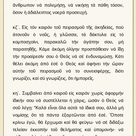
ἄνθρωπον νά πολεμήσῃ, νά νικήσῃ τά πάθη τόσον,
ὅσον ἡ ἀδιάλειπτος νοερά προσευχή.
κζ΄. Εἰς τόν καιρόν τοῦ πειρασμοῦ τῆς ἀκηδείας, πού
ἀτονοῦν ὁ νοῦς, ἡ γλῶσσα, τά δάκτυλα εἰς τό
κομποσχοίνι, παρακαλῶ τήν ἀγάπην σου, μή
παραιτηθῇς. Κάμε ἀκόμη ὀλίγην προσπάθειαν νά ἴδῃ
τήν προαίρεσίν σου ὁ Θεός νά σέ ἐνδυναμώσῃ. Κάτι
θέλει ἀκόμη ἀπό ἐσέ ὁ Θεός καί ἀφήνει τήν ὥραν
αὐτήν τοῦ πειρασμοῦ νά το συνεισφέρῃς, διότι
γνωρίζει, καί σύ γνωρίζεις, ὅτι ἠμπορεῖς.
κη΄. Συμβαίνει ἀπό καιροῦ εἰς καιρόν χωρίς ἀφορμήν
ἰδικήν σου νά συστέλλεται ἡ χάρις, ὡσάν ὁ Θεός νά
σοῦ λέγῃ: “Καλά εἶναι ὅλα αὐτά τά ἰδικά σου, ἀλλά μή
νομίσῃς ὅτι τά πάντα ἐξαρτῶνται ἀπό ἐσέ. Ὅποτε
κρίνω ἐγώ, θά ἔρχωμαι καί θά φεύγω· νά σέ διδάξω
τελείαν ἐκκοπήν τοῦ θελήματος καί ὑπομονήν· νά