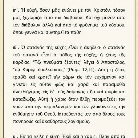
ιη΄. Ἡ εὐχή, ὅσον μᾶς ἑνώνει μέ τόν Χριστόν, τόσον
μᾶς ξεχωρίζει ἀπό τόν διάβολον. Καί ὄχι μόνον ἀπό
τόν διάβολον ἀλλά καί ἀπό τό φρόνημα τοῦ κόσμου,
ὅπου γεννᾶ καί συντηρεῖ τά πάθη.
ιθ΄. Ὁ σατανᾶς τῆς εὐχῆς εἶναι ἡ ἀκηδεία· ὁ σατανᾶς
τοῦ σατανᾶ εἶναι ὁ πόθος τῆς εὐχῆς, ἡ ζέσις τῆς
καρδίας. “Τῷ πνεύματι ζέοντες” λέγει ὁ Ἀπόστολος,
“τῷ Κυρίῳ δουλεύοντες” (Ρωμ. 12,11). Αὐτή ἡ ζέσις
τραβᾶ καί κρατεῖ τήν χάριν εἰς τόν εὐχόμενον καί
γίνεται εἰς αὐτόν φῶς καί χαρά καί παραμυθία
ἀνεκδιήγητος, εἰς δέ τούς δαίμονας πῦρ καί πικρία καί
καταδίωξις. Αὐτή ἡ χάρις ὅταν ἔλθῃ περιμαζεύει τόν
νοῦν ἀπό τήν περιπλάνησιν καί τόν γλυκαίνει εἰς τήν
ἐνθύμησιν τοῦ Θεοῦ, ἰατρεύοντάς τον ἀπό ὅλους τούς
πονηρούς καί ἀκαθάρτους λογισμούς.
κ΄. Εἰς τά χείλη ἡ εὐχή; Ἐκεῖ καί ἡ χάρις. Πλήν ἀπό τά