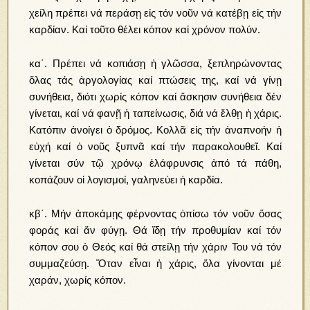
χείλη πρέπει νά περάσῃ εἰς τόν νοῦν νά κατέβῃ εἰς τήν
καρδίαν. Καί τοῦτο θέλει κόπον καί χρόνον πολύν.
κα΄. Πρέπει νά κοπιάσῃ ἡ γλῶσσα, ξεπληρώνοντας
ὅλας τάς ἀργολογίας καί πτώσεις της, καί νά γίνῃ
συνήθεια, διότι χωρίς κόπον καί ἄσκησιν συνήθεια δέν
γίνεται, καί νά φανῇ ἡ ταπείνωσις, διά νά ἔλθῃ ἡ χάρις.
Κατόπιν ἀνοίγει ὁ δρόμος. Κολλᾶ εἰς τήν ἀναπνοήν ἡ
εὐχή καί ὁ νοῦς ξυπνᾶ καί τήν παρακολουθεῖ. Καί
γίνεται σύν τῷ χρόνῳ ἐλάφρυνσις ἀπό τά πάθη,
κοπάζουν οἱ λογισμοί, γαληνεύει ἡ καρδία.
κβ΄. Μήν ἀποκάμῃς φέρνοντας ὀπίσω τόν νοῦν ὅσας
φοράς καί ἄν φύγῃ. Θά ἴδῃ τήν προθυμίαν καί τόν
κόπον σου ὁ Θεός καί θά στείλῃ τήν χάριν Του νά τόν
συμμαζεύσῃ. Ὅταν εἶναι ἡ χάρις, ὅλα γίνονται μέ
χαράν, χωρίς κόπον.