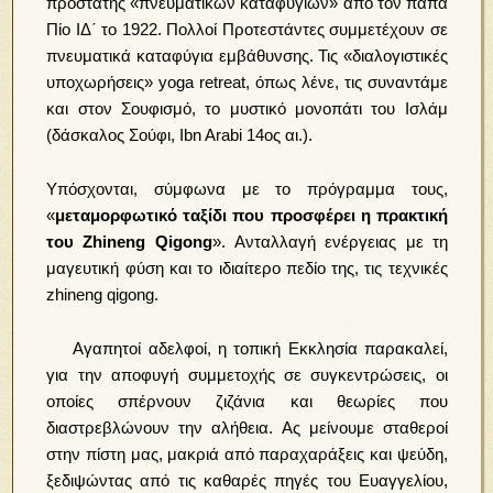
προστάτης «πνευματικών καταφυγίων» από τον πάπα
Πίο ΙΔ΄ το 1922. Πολλοί Προτεστάντες συμμετέχουν σε
πνευματικά καταφύγια εμβάθυνσης. Τις «διαλογιστικές
υποχωρήσεις» yoga retreat, όπως λένε, τις συναντάμε
και στον Σουφισμό, το μυστικό μονοπάτι του Ισλάμ
(δάσκαλος Σούφι, Ibn Arabi 14ος αι.).
Υπόσχονται, σύμφωνα με το πρόγραμμα τους,
«
μεταμορφωτικό ταξίδι που προσφέρει η πρακτική
του Zhineng Qigong
». Ανταλλαγή ενέργειας με τη
μαγευτική φύση και το ιδιαίτερο πεδίο της, τις τεχνικές
zhineng qigong.
Αγαπητοί αδελφοί, η τοπική Εκκλησία παρακαλεί,
για την αποφυγή συμμετοχής σε συγκεντρώσεις, οι
οποίες σπέρνουν ζιζάνια και θεωρίες που
διαστρεβλώνουν την αλήθεια. Ας μείνουμε σταθεροί
στην πίστη μας, μακριά από παραχαράξεις και ψεύδη,
ξεδιψώντας από τις καθαρές πηγές του Ευαγγελίου,