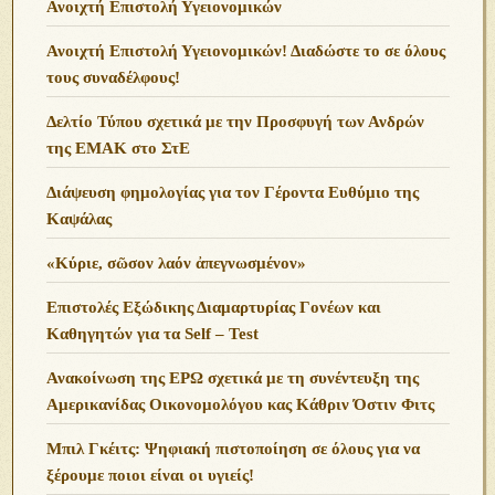
Ανοιχτή Επιστολή Υγειονομικών
Ανοιχτή Επιστολή Υγειονομικών! Διαδώστε το σε όλους
τους συναδέλφους!
Δελτίο Τύπου σχετικά με την Προσφυγή των Ανδρών
της ΕΜΑΚ στο ΣτΕ
Διάψευση φημολογίας για τον Γέροντα Ευθύμιο της
Καψάλας
«Κύριε, σῶσον λαόν ἀπεγνωσμένον»
Επιστολές Εξώδικης Διαμαρτυρίας Γονέων και
Καθηγητών για τα Self – Test
Ανακοίνωση της ΕΡΩ σχετικά με τη συνέντευξη της
Αμερικανίδας Οικονομολόγου κας Κάθριν Όστιν Φιτς
Μπιλ Γκέιτς: Ψηφιακή πιστοποίηση σε όλους για να
ξέρουμε ποιοι είναι οι υγιείς!