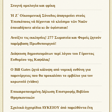
Στυγνή ομολογία και φρίκη
Ἡ Ζ΄ Οἰκουμενική Σύνοδος ἀπαγορεύει στούς
Ἐπισκόπους νά δέχονται τό κλείσιμο τῶν Ναῶν
ὁποιαδήποτε αἰτία κι ἄν ὑφίσταται!
Ανoίξτε τις εκκλησίες! 277 Σωματεία και Φορείς ζητούν
παρέμβαση Πρωθυπουργού!
Διάψευση δημοσιευμάτων περί λόγου του Γέροντος
Ευθυμίου της Καψάλας!
O Bill Gates ζητά κάλυψη από νομική ευθύνη για
παρενέργειες που θα προκαλέσει το εμβόλιο για τον
κορωνοϊό (video)
Επικαιροποιημένη Δήλωση Επιστροφής Βιβλίου
Θρησκευτικών
Σχολικά ἐγχειρίδια ΛΥΚΕΙΟΥ ἀπό παρελθόντα ἔτη