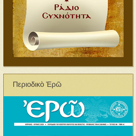
Περιοδικὸ Ἐρῶ