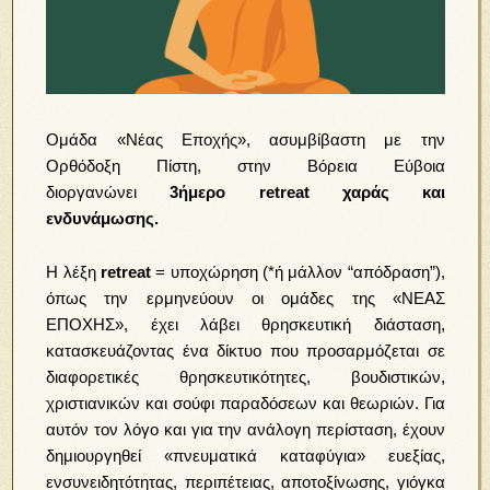
Ομάδα «Νέας Εποχής», ασυμβίβαστη με την
Ορθόδοξη Πίστη, στην Βόρεια Εύβοια
διοργανώνει
3ήμερο retreat χαράς και
ενδυνάμωσης.
Η λέξη
retreat
= υποχώρηση (*ή μάλλον “απόδραση”),
όπως την ερμηνεύουν οι ομάδες της «ΝΕΑΣ
ΕΠΟΧΗΣ», έχει λάβει θρησκευτική διάσταση,
κατασκευάζοντας ένα δίκτυο που προσαρμόζεται σε
διαφορετικές θρησκευτικότητες, βουδιστικών,
χριστιανικών και σούφι παραδόσεων και θεωριών. Για
αυτόν τον λόγο και για την ανάλογη περίσταση, έχουν
δημιουργηθεί «πνευματικά καταφύγια» ευεξίας,
ενσυνειδητότητας, περιπέτειας, αποτοξίνωσης, γιόγκα