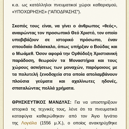
κ.α. ως κατάλληλοι πνευματικοί χώροι καθαρισμού,
«ΥΠΟΧΩΡΗΣΗΣ» (“ΑΠΟΔΡΑΣΗΣ”).
Σκοπός τους είναι, να γίνει ο άνθρωπος «θεός»,
αναιρώντας τον προσωπικό Θεό Χριστό, τον οποίο
υποβιβάζουν σε ιστορικό πρόσωπο, έναν
σπουδαίο διδάσκαλο, όπως υπήρξαν ο Βούδας και
ο Μωάμεθ. Όσον αφορά την Ορθόδοξη Χριστιανική
παράδοση, θεωρούν τα Μοναστήρια και τους
χώρους ασκήσεως των μοναχών, παρόμοιους με
τα πολυτελή ξενοδοχεία στα οποία απολαμβάνουν
πλούσια γεύματα και αχαλίνωτες ηδονές,
σπαταλώντας πολλά χρήματα.
ΘΡΗΣΚΕΥΤΙΚΟΣ ΜΑΝΔΥΑΣ:
Για να υποστηρίξουν
ιστορικά τις τεχνικές τους, λένε ότι τα πνευματικά
καταφύγια καθιερώθηκαν από τον Άγιο Ιγνάτιο
της
Λογιόλα
(1556 μ.Χ.), ο οποίος ανακηρύχθηκε