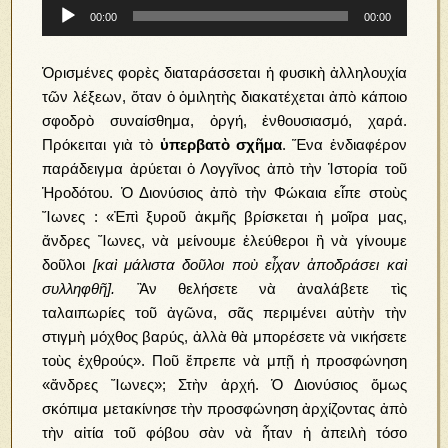
Πρόγραμμα
00:00
00:00
Αναπαραγωγής
Ήχου
Ὁρισμένες φορὲς διαταράσσεται ἡ φυσικὴ ἀλληλουχία
τῶν λέξεων, ὅταν ὁ ὁμιλητὴς διακατέχεται ἀπὸ κάποιο
σφοδρὸ συναίσθημα, ὀργή, ἐνθουσιασμό, χαρά.
Πρόκειται γιὰ τὸ
ὑπερβατὸ σχῆμα
. Ἕνα ἐνδιαφέρον
παράδειγμα ἀρύεται ὁ Λογγῖνος ἀπὸ τὴν Ἱστορία τοῦ
Ἡροδότου. Ὁ Διονύσιος ἀπὸ τὴν Φώκαια εἶπε στοὺς
Ἴωνες : «Ἐπὶ ξυροῦ ἀκμῆς βρίσκεται ἡ μοῖρα μας,
ἄνδρες Ἴωνες, νὰ μείνουμε ἐλεύθεροι ἢ νὰ γίνουμε
δοῦλοι
[καὶ μάλιστα δοῦλοι ποὺ εἶχαν ἀποδράσει καὶ
συλληφθῆ].
Ἂν θελήσετε νὰ ἀναλάβετε τὶς
ταλαιπωρίες τοῦ ἀγῶνα, σᾶς περιμένει αὐτὴν τὴν
στιγμὴ μόχθος βαρύς, ἀλλὰ θὰ μπορέσετε νὰ νικήσετε
τοὺς ἐχθρούς». Ποῦ ἔπρεπε νὰ μπῇ ἡ προσφώνηση
«
ἄνδρες Ἴωνες
»; Στὴν ἀρχή. Ὁ Διονύσιος ὅμως
σκόπιμα μετακίνησε τὴν προσφώνηση ἀρχίζοντας ἀπὸ
τὴν αἰτία τοῦ φόβου σὰν νὰ ἦταν ἡ ἀπειλὴ τόσο