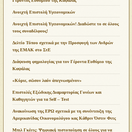
Γέροντος Ευθυμίου της Καψάλας
Ανοιχτή Επιστολή Υγειονομικών
Ανοιχτή Επιστολή Υγειονομικών! Διαδώστε το σε όλους
τους συναδέλφους!
Δελτίο Τύπου σχετικά με την Προσφυγή των Ανδρών
της ΕΜΑΚ στο ΣτΕ
Διάψευση φημολογίας για τον Γέροντα Ευθύμιο της
Καψάλας
«Κύριε, σῶσον λαόν ἀπεγνωσμένον»
Επιστολές Εξώδικης Διαμαρτυρίας Γονέων και
Καθηγητών για τα Self – Test
Ανακοίνωση της ΕΡΩ σχετικά με τη συνέντευξη της
Αμερικανίδας Οικονομολόγου κας Κάθριν Όστιν Φιτς
Μπιλ Γκέιτς: Ψηφιακή πιστοποίηση σε όλους για να