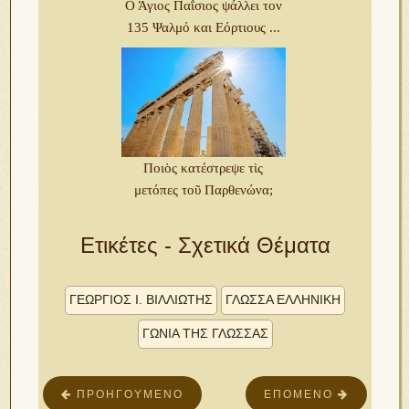
Ο Άγιος Παΐσιος ψάλλει τον
135 Ψαλμό και Εόρτιους ...
Ποιὸς κατέστρεψε τὶς
μετόπες τοῦ Παρθενώνα;
Ετικέτες - Σχετικά Θέματα
ΓΕΏΡΓΙΟΣ Ἰ. ΒΙΛΛΙΏΤΗΣ
ΓΛΩΣΣΑ ΕΛΛΗΝΙΚΗ
ΓΩΝΙΑ ΤΗΣ ΓΛΩΣΣΑΣ
ΠΡΟΗΓΟΎΜΕΝΟ
ΕΠΌΜΕΝΟ