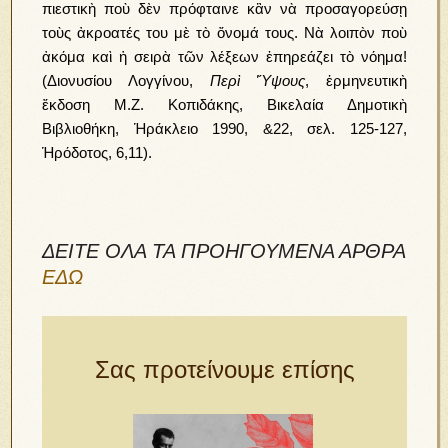
πιεστικὴ ποὺ δὲν πρόφταινε κἂν νὰ προσαγορεύσῃ
τοὺς ἀκροατές του μὲ τὸ ὄνομά τους. Νὰ λοιπὸν ποὺ
ἀκόμα καὶ ἡ σειρὰ τῶν λέξεων ἐπηρεάζει τὸ νόημα!
(Διονυσίου Λογγίνου,
Περὶ Ὕψους
, ἑρμηνευτικὴ
ἔκδοση Μ.Ζ. Κοπιδάκης, Βικελαία Δημοτικὴ
Βιβλιοθήκη, Ἡράκλειο 1990, &22, σελ. 125-127,
Ἡρόδοτος, 6,11).
ΔΕΙΤΕ ΟΛΑ ΤΑ ΠΡΟΗΓΟΥΜΕΝΑ ΑΡΘΡΑ
ΕΔΩ
Σας προτείνουμε επίσης