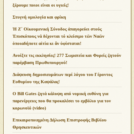
ξέρουμε ποιοι είναι οι υγιείς!
Στυγνή ομολογία και φρίκη
Ἡ Ζ΄ Οἰκουμενική Σύνοδος ἀπαγορεύει στούς
Ἐπισκόπους νά δέχονται τό κλείσιμο τῶν Ναῶν
ὁποιαδήποτε αἰτία κι ἄν ὑφίσταται!
Ανoίξτε τις εκκλησίες! 277 Σωματεία και Φορείς ζητούν
παρέμβαση Πρωθυπουργού!
Διάψευση δημοσιευμάτων περί λόγου του Γέροντος
Ευθυμίου της Καψάλας!
O Bill Gates ζητά κάλυψη από νομική ευθύνη για
παρενέργειες που θα προκαλέσει το εμβόλιο για τον
κορωνοϊό (video)
Επικαιροποιημένη Δήλωση Επιστροφής Βιβλίου
Θρησκευτικών