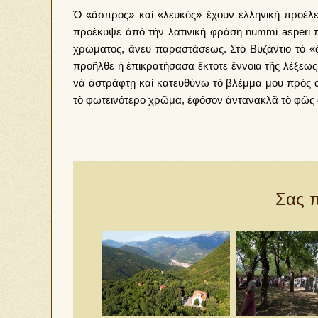
Ήχου
Ὁ «ἄσπρος» καὶ «λευκὸς» ἔχουν ἑλληνικὴ προέ
προέκυψε ἀπὸ τὴν λατινικὴ φράση nummi asperi 
χρώματος, ἄνευ παραστάσεως. Στὸ Βυζάντιο τὸ «
προῆλθε ἡ ἐπικρατήσασα ἔκτοτε ἔννοια τῆς λέξεω
νὰ ἀστράφτῃ καὶ κατευθύνω τὸ βλέμμα μου πρὸς α
τὸ φωτεινότερο χρῶμα, ἐφόσον ἀντανακλᾶ τὸ φῶς 
Σας π