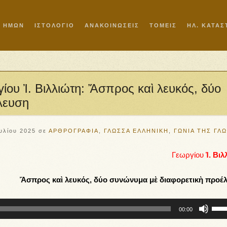
Ι ΗΜΩΝ
ΙΣΤΟΛΟΓΙΟ
ΑΝΑΚΟΙΝΩΣΕΙΣ
ΤΟΜΕΙΣ
ΗΛ. ΚΑΤΑ
ου Ἰ. Βιλλιώτη: Ἄσπρος καὶ λευκός, δύο
λευση
υλίου 2025
σε
ΑΡΘΡΟΓΡΑΦΙΑ
,
ΓΛΩΣΣΑ ΕΛΛΗΝΙΚΗ
,
ΓΩΝΙΑ ΤΗΣ ΓΛ
Γεωργίου
Ἰ. Βιλ
Ἄσπρος καὶ λευκός, δύο συνώνυμα μὲ διαφορετικὴ προέ
Χρησ
00:00
τα