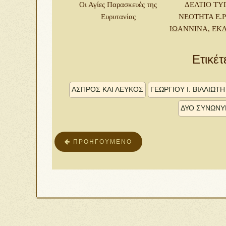
Oι Αγίες Παρασκευές της
ΔΕΛΤΙΟ ΤΥ
Ευρυτανίας
ΝΕΟΤΗΤΑ Ε.Ρ
ΙΩΑΝΝΙΝΑ, ΕΚΔ
Ετικέτ
ἌΣΠΡΟΣ ΚΑῚ ΛΕΥΚΌΣ
ΓΕΩΡΓΊΟΥ Ἰ. ΒΙΛΛΙΏΤΗ
ΔΎΟ ΣΥΝΏΝΥ
ΠΡΟΗΓΟΎΜΕΝΟ