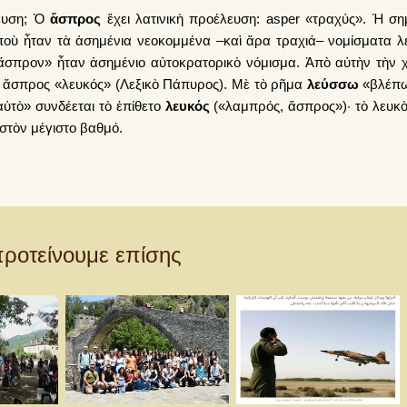
πλή
λευση; Ὁ
ἄσπρος
ἔχει λατινικὴ προέλευση: asper «τραχύς». Ἡ ση
Πάν
ποὺ ἦταν τὰ ἀσημένια νεοκομμένα –καὶ ἄρα τραχιά– νομίσματα λ
Κάτ
ἄσπρον» ἦταν ἀσημένιο αὐτοκρατορικὸ νόμισμα. Ἀπὸ αὐτὴν τὴν 
βέλ
ς ἄσπρος «λευκός» (Λεξικὸ Πάπυρος). Μὲ τὸ ρῆμα
λεύσσω
«βλέπω
για
ὐτὸ» συνδέεται τὸ ἐπίθετο
λευκός
(«λαμπρός, ἄσπρος»)· τὸ λευκὸ 
να
στὸν μέγιστο βαθμό.
αυξή
ή
να
μειώ
έντα
ροτείνουμε επίσης