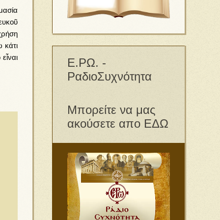
κτρα
μασία
ω/
ευκοῦ
ω
χρήση
ος
 κάτι
εἶναι
Ε.ΡΩ. -
σετε
ΡαδιοΣυχνότητα
Μπορείτε να μας
σετε
ση.
ακούσετε απο ΕΔΩ