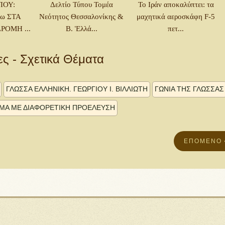
ΠΟΥ:
Δελτίο Τύπου Τομέα
Το Ιράν αποκαλύπτει: τα
ω ΣΤΑ
Νεότητος Θεσσαλονίκης &
μαχητικά αεροσκάφη F-5
ΡΟΜΗ ...
Β. Ἑλλά...
πετ...
ες - Σχετικά Θέματα
ΓΛΩΣΣΑ ΕΛΛΗΝΙΚΗ. ΓΕΩΡΓΊΟΥ Ἰ. ΒΙΛΛΙΏΤΗ
ΓΩΝΙΑ ΤΗΣ ΓΛΩΣΣΑΣ
ΜΑ ΜῈ ΔΙΑΦΟΡΕΤΙΚῊ ΠΡΟΈΛΕΥΣΗ
ΕΠΌΜΕΝΟ