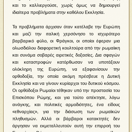
και το καλλιεργούσε, χωρίς όμως να δημιουργεί
ιδιαίτερα προβλήματα στην καθόλου Εκκλησία.
Τα προβλήματα άρχισαν όταν κατέλαβε την Ευρώπη
και μαζί την ιταλική χερσόνησο το ισχυρότερο
βαρβαρικό φύλο, οι Φράγκοι, οι οποίοι έφεραν μια
ολωσδιόλου διαφορετική κουλτούρα από την ρωμαίικη
και συνάμα σοβαρές αιρετικές δοξασίες. Δια σφαγών
και καταστροφών κατόρθωσαν να υποτάξουν
ολόκληρη της Ευρώπη, να εξαφανίσουν την
ορθοδοξία, την οποία ακόμη πρέσβευε η Δυτική
Εκκλησία και να γίνουν κυρίαρχοι του δυτικού κόσμου.
Οι ορθόδοξοι Ρωμαίοι τέθηκαν υπό την προστασία του
Επισκόπου Ρώμης, και για τούτο απέκτησε,
λόγω
ανάγκης, και πολιτικές αρμοδιότητες, ένα είδους
«εθναρχίας», για την διάσωση των ρωμαϊκών
πληθυσμών. Αλλά οι βάρβαροι κατακτητές δεν
άργησαν να εκμεταλλευτούν αυτή την επιρροή του