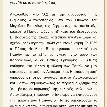
γεννήθηκε το παπικό κράτος.
Ακολούθως, «Το 962 με την ανασύσταση της
Ρωμαϊκής Αυτοκρατορίας υπό του Όθωνος του
Μεγάλου Βασιλέως της Γερμανίας, τον οποίο είχε
καλέσει ο Πάπας Ιωάννης ΙΒ΄ κατά του Βερεγγαρίου
Β΄ Βασιλέως της Ιταλίας, κατέστησε την Αγία Έδρα και
σχεδόν ολόκληρη την Ιταλία γερμανική κτήση. Το 1059
ο Πάπας Νικόλαος Β΄ απεφάσισε η εκλογή των
Παπών εις το εξής να γίνεται υπό μόνο των
Καρδιναλίων, ο δε Πάπας Γρηγόριος Ζ΄ (1073)
καθόρισε στο μέλλον η εκλογή των Παπών να μην
επικυρώνεται από τον Αυτοκράτορα. Η απόφαση αυτή
δημιούργησε σειρά αγώνων μεταξύ Αυτοκρατόρων
και Παπών δημιουργώντας το περίφημο ζήτημα της
“αμοιβαίας επικύρωσης” της εκλογής. Δηλ. ενώ οι
Αυτοκράτορες ζητούσαν το δικαίωμα να επικυρώνουν
την εκλογή των Παπών, οι Πάπες διεκδικούσαν το
δικαίωμα να επικυρώνουν και αυτοί, δια της υπ’ αυτών