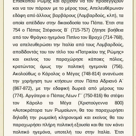
Επισκόπου Ρώμης και άρχισαν να τον προσεγγίζουν
και να τον πάρουν με το μέρος τους. Απελευθέρωναν
εδάφη από άλλους βαρβάρους (Λομβαρδούς, κλπ), τα
οποία απέδιδαν στην δικαιοδοσία του Πάπα. Έτσι στα
754 ο Πάπας Στέφανος Β΄ (715-757) ζήτησε βοήθεια
από τον Φράγκο ηγεμόνα Πιπίνο τον Βραχύ (714-768),
να απελευθερώσει την Ιταλία από τους Λομβαρδούς,
αποδίδοντάς του τον τίτλο του «Πατρικίου της Ρώμης»
και εκείνος του παραχώρησε κάποιες πόλεις,
κρατώντας όμως την πολιτική ηγεμονία (756).
Ακολούθως ο Κάρολος ο Μέγας (748-814) ανανέωσε
την χορήγηση των κτήσεων στον Πάπα Αδριανό Α΄
(867-872), με την εδαφική δωρεά από μέρους του
(774). Αργότερα ο Πάπας Λέων Γ΄ (750-816) θα στέψει
τον Κάρολο το Μέγα (Χριστούγεννα 800)
«Αυτοκράτορα των Ρωμαίων», θα του παραχωρήσει
δηλαδή την ρωμαϊκή κληρονομιά και εκείνος θα του
παραχωρήσει πλήρη πολιτική εξουσία και θα τον κάνει
πολιτικό ηγεμόνα, υποτελή του στην Ιταλία. Έτσι