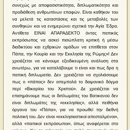
συνεχώς με αποφασιστικότητα, διπλωματικότητα και
προδιάθεση ανθρωπίνων επαφών. Είναι καθήκον του
να μελετά τις καταστάσεις και τις μεταβολές των
συνθηκών και να ενημερώνει σχετικά την Αγία Έδρα.
Αντίθετα ΕΙΝΑΙ ΑΠΑΡΑΔΕΚΤΟ όντας παπικός
εκπρόσωπος να ασκεί πισώπλατη κριτική ή μέσω
διαδικτύου και εχθρικών ομάδων να επιτίθεται στον
Πάπα, την Κουρία και την Εκκλησία της Ρώμης»! Δεν
χρειάζεται να κάνουμε εξειδικευμένη ανάλυση στα
ανωτέρω, για να καταλάβουμε τι είναι και πως δρα η
παπική διπλωματία. Δεν χρειάζεται να σχολιάσουμε
πως ο «πάπας» δεν απεμπολά το δαιμονικό δόγμα
περί «Βικαρίου του Χριστού». Δε χρειάζεται να
επισημάνουμε πως οι διπλωμάτες του Βατικανού δεν
είναι διπλωμάτες της «εκκλησίας», αλλά πειθήνια
όργανα του «Πάπα», για να προωθεί την διεθνή
πολιτική του. Δεν είναι «εκκλησιαστικοί απεσταλμένοι»,
αλλά «παπικοί εκπρόσωποι», όπως αναφέρεται στο