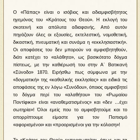
Ο «Πάπας» είναι ο ισόβιος και αδιαμφισβήτητος
ηγεμόνας του «Κράτους του Θεού». Η εκλογή του
σκοτεινή και απόλυτα αδιαφανής. Από αυτόν
πηγάζουν όλες οι εξουσίες, εκτελεστική, νομοθετική,
δικαστική, πνευματική και συνάμα η «εκκλησιαστική».
Οι αποφάσεις του δεν μπορούν να αμφισβητηθούν,
διότι κατέχει το «αλάθητο», ως βασικότατο δόγμα
πίστεως, με την καθιέρωσή του στην Α΄ Βατικανή
«Σύνοδο» 1870. Ειρήσθω πως σύμφωνα με την
«δογματική» της «καθολικής εκκλησίας» και ειδικά τις
αποφάσεις της εν λόγω «Συνόδου», όποιος αμφισβητεί
το δόγμα περί του «αλαθήτου» του «Ρωμαίου
Ποντίφικα» είναι «αναθεματισμένος» και «δεν …έχει
σωτηρία»! Όλοι εμείς που το αμφισβητούμε και το
απορρίπτουμε είμαστε για τον Παπισμό
«αφορισμένοι» και «προορισμένοι για την κόλαση»!
Το «Κράτος του Θεού» εκπροσωπείται, όπως και τα