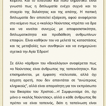
κείμενο. Και το τελευταίο και πολύ σημαντικό: είναι
γνωστό πως η διπλωματία ενέχει συχνά και το
στοιχείο της δολιότητας και της απάτης. Η παπική
διπλωματία δεν αποτελεί εξαίρεση,
αφού αναφέρεται
στο κείμενο πως ο «καλός» Νούντσιος «πρέπει να δρα
και να κινείται συνεχώς με αποφασιστικότητα,
διπλωματικότητα και προδιάθεση ανθρωπίνων
επαφών. Είναι καθήκον του να μελετά τις καταστάσεις
και τις μεταβολές των συνθηκών και να ενημερώνει
σχετικά την Αγία Έδρα»!
Σε άλλο «άρθρο» του «δεκαλόγου» αναφέρεται πως
«ο Νούντσιος είναι άνθρωπος της ταπεινότητας». Και
επισημαίνεται, με έμφαση: «τελευταία, αλλά όχι
έσχατη αρετή, που δεν απαντάται σε “ανώτερους
κληρικούς”, αλλά είναι απαραίτητη για τον εκπρόσωπο
του Βικαρίου του Χριστού…»! Συμφωνούμε ότι, όχι
μόνο ο «καλός Νούντσιος», αλλά ο κάθε άνθρωπος θα
πρέπει να είναι ταπεινός, διότι η ταπείνωση είναι