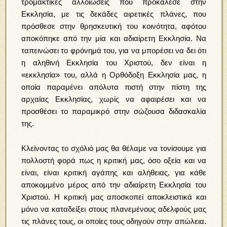
τρομακτικές αλλοιώσεις που προκάλεσε στην
Εκκλησία, με τις δεκάδες αιρετικές πλάνες, που
πρόσθεσε στην θρησκευτική του κοινότητα, αφότου
αποκόπηκε από την μία και αδιαίρετη Εκκλησία. Να
ταπεινώσει το φρόνημά του, για να μπορέσει να δει ότι
η αληθινή Εκκλησία του Χριστού, δεν είναι η
«εκκλησία» του, αλλά η Ορθόδοξη Εκκλησία μας, η
οποία παραμένει απόλυτα πιστή στην πίστη της
αρχαίας Εκκλησίας, χωρίς να αφαιρέσει και να
προσθέσει το παραμικρό στην σώζουσα διδασκαλία
της.
Κλείνοντας το σχόλιό μας θα θέλαμε να τονίσουμε για
πολλοστή φορά πως η κριτική μας, όσο οξεία και να
είναι, είναι κριτική αγάπης και αλήθειας, για κάθε
αποκομμένο μέρος από την αδιαίρετη Εκκλησία του
Χριστού. Η κριτική μας αποσκοπεί αποκλειστικά και
μόνο να καταδείξει στους πλανεμένους αδελφούς μας
τις πλάνες τους, οι οποίες τους οδηγούν στην απώλεια.