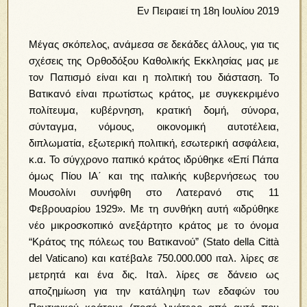
Εν Πειραιεί τη 18η Ιουλίου 2019
Μέγας σκόπελος, ανάμεσα σε δεκάδες άλλους, για τις
σχέσεις της Ορθοδόξου Καθολικής Εκκλησίας μας με
τον Παπισμό είναι και η πολιτική του διάσταση. Το
Βατικανό είναι πρωτίστως κράτος, με συγκεκριμένο
πολίτευμα, κυβέρνηση, κρατική δομή, σύνορα,
σύνταγμα, νόμους, οικονομική αυτοτέλεια,
διπλωματία, εξωτερική πολιτική, εσωτερική ασφάλεια,
κ.α. Το σύγχρονο παπικό κράτος ιδρύθηκε «Επί Πάπα
όμως Πίου ΙΑ΄ και της ιταλικής κυβερνήσεως του
Μουσολίνι συνήφθη στο Λατερανό στις 11
Φεβρουαρίου 1929». Με τη συνθήκη αυτή «ιδρύθηκε
νέο μικροσκοπικό ανεξάρτητο κράτος με το όνομα
“Κράτος της πόλεως του Βατικανού” (Stato della Città
del Vaticano) και κατέβαλε 750.000.000 ιταλ. λίρες σε
μετρητά και ένα δις. Ιταλ. λίρες σε δάνειο ως
αποζημίωση για την κατάληψη των εδαφών του