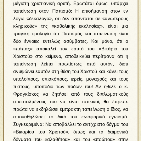
μέγιστη χριστιανική αρετή. Ερωτάται όμως: υπάρχει
ταπείνωση στον Παπισμό; Η επισήμανση στον εν
λόγω «δεκάλογο», ότι δεν απαντάται σε «ανώτερους
κληρικούς» της «καθολικής εκκλησίας», είναι μια
τραγική ομολογία ότι Παπισμός και ταπείνωση είναι
δύο έννοιες εντελώς ασύμβατες. Και μόνο, ότι ο
«πάπας» αποκαλεί τον εαυτό του «Βικάριο του
Χριστού» στο κείμενο, αποδεικνύει περίτρανα ότι η
ταπείνωση λείπει πρωτίστως από αυτόν, διότι
ανυψώνει εαυτόν στη θέση του Χριστού και κάνει τους
υπολοίπους, επισκόπους, ιερείς, μοναχούς και τους
πιστούς, υποπόδιο των ποδών του! Αν ήθελε ο κ.
Φραγκίσκος να ζητήσει από τους διπλωματικούς
απεσταλμένους του να είναι ταπεινοί, θα έπρεπε
πρώτα να εκδηλώσει έμπρακτη ταπείνωση ο ίδιος, να
αποκαθηλώσει το δικό του εωσφορικό εγωισμό.
Συγκεκριμένα: Να αποβάλλει το αντίχριστο δόγμα του
«Βικαρίου του Χριστού», όπως και τα δαιμονικά
δόγματα του «αλαθήτου» και του «πρώτου» στην