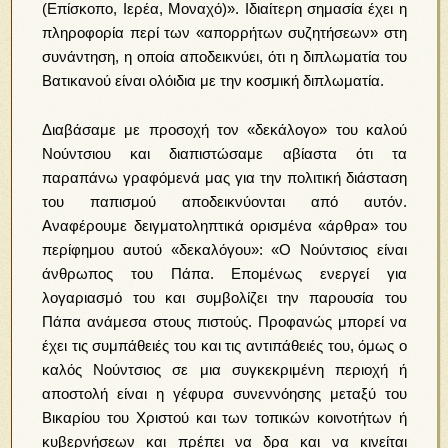
(Επίσκοπο, Ιερέα, Μοναχό)». Ιδιαίτερη σημασία έχει η
πληροφορία περί των «απορρήτων συζητήσεων» στη
συνάντηση, η οποία αποδεικνύει, ότι η διπλωματία του
Βατικανού είναι ολόιδια με την κοσμική διπλωματία.
Διαβάσαμε με προσοχή τον «δεκάλογο» του καλού
Νούντσιου και διαπιστώσαμε αβίαστα ότι τα
παραπάνω γραφόμενά μας για την πολιτική διάσταση
του παπισμού αποδεικνύονται από αυτόν.
Αναφέρουμε δειγματοληπτικά ορισμένα «άρθρα» του
περίφημου αυτού «δεκαλόγου»: «Ο Νούντσιος είναι
άνθρωπος του Πάπα. Επομένως ενεργεί για
λογαριασμό του και συμβολίζει την παρουσία του
Πάπα ανάμεσα στους πιστούς. Προφανώς μπορεί να
έχει τις συμπάθειές του και τις αντιπάθειές του, όμως ο
καλός Νούντσιος σε μια συγκεκριμένη περιοχή ή
αποστολή είναι η γέφυρα συνεννόησης μεταξύ του
Βικαρίου του Χριστού και των τοπικών κοινοτήτων ή
κυβερνήσεων και πρέπει να δρα και να κινείται