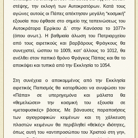
στέψης, την εκλογή των Αυτοκρατόρων. Κατά τους
αγώνες αυτούς οι Πάπες απέκτησαν μεγάλη “κοσμική”
εξουσία που έφθασε στο σημείο της ταπεινώσεως του
Αυτοκράτορα Ερρίκου Δ΄ στην Κανόσσα το 1077»
(όπου ανωτ.). Η βαθμιαία άλωση του Πατριαρχείου
από τους αιρετικούς και βαρβάρους Φράγκους θα
συνεχιστεί, ώσπου το 1009, κατ’ άλλους το 1012, θα
ανέλθει στον παπικό θρόνο Φράγκος Πάπας και θα το
αποκόψει και τυπικά από την Εκκλησία το 1054.
Στη συνέχεια ο αποκομμένος από την Εκκλησία
αιρετικός Παπισμός θα κατορθώσει να ανυψώσει τον
«Πάπα» σε υπερηγεμόνα και μάλιστα θα
«θεμελιώσει» την κοσμική του εξουσία σε
«μεταφυσικές» βάσεις. Με βάναυσες παραποιήσεις
των αγιογραφικών κειμένων και τη χάλκευση
πλαστών κειμένων θα περιβληθεί «θεϊκές» ιδιότητες,
όπως αυτή του «αντιπροσώπου του Χριστού στη γη»,