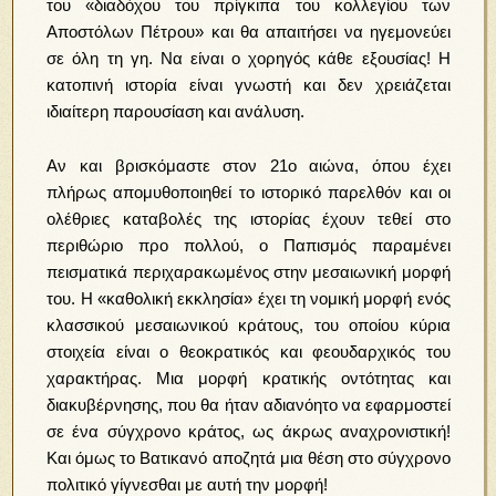
του «διαδόχου του πρίγκιπα του κολλεγίου των
Αποστόλων Πέτρου» και θα απαιτήσει να ηγεμονεύει
σε όλη τη γη. Να είναι ο χορηγός κάθε εξουσίας! Η
κατοπινή ιστορία είναι γνωστή και δεν χρειάζεται
ιδιαίτερη παρουσίαση και ανάλυση.
Αν και βρισκόμαστε στον 21ο αιώνα, όπου έχει
πλήρως απομυθοποιηθεί το ιστορικό παρελθόν και οι
ολέθριες καταβολές της ιστορίας έχουν τεθεί στο
περιθώριο προ πολλού, ο Παπισμός παραμένει
πεισματικά περιχαρακωμένος στην μεσαιωνική μορφή
του. Η «καθολική εκκλησία» έχει τη νομική μορφή ενός
κλασσικού μεσαιωνικού κράτους, του οποίου κύρια
στοιχεία είναι ο θεοκρατικός και φεουδαρχικός του
χαρακτήρας. Μια μορφή κρατικής οντότητας και
διακυβέρνησης, που θα ήταν αδιανόητο να εφαρμοστεί
σε ένα σύγχρονο κράτος,
ως άκρως αναχρονιστική!
Και όμως το Βατικανό αποζητά μια θέση στο σύγχρονο
πολιτικό γίγνεσθαι με αυτή την μορφή!