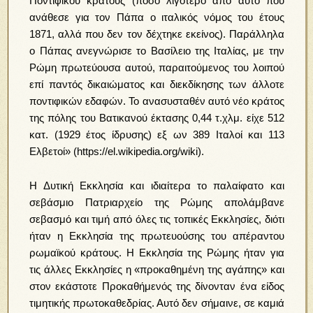
Ποντιφικού κράτους (ποσό λιγότερο από αυτό που
ανάθεσε για τον Πάπα ο ιταλικός νόμος του έτους
1871, αλλά που δεν τον δέχτηκε εκείνος). Παράλληλα
ο Πάπας ανεγνώρισε το Βασίλειο της Ιταλίας, με την
Ρώμη πρωτεύουσα αυτού, παραιτούμενος του λοιπού
επί παντός δικαιώματος και διεκδίκησης των άλλοτε
ποντιφικών εδαφών. Το ανασυσταθέν αυτό νέο κράτος
της πόλης του Βατικανού έκτασης 0,44 τ.χλμ. είχε 512
κατ. (1929 έτος ίδρυσης) εξ ων 389 Ιταλοί και 113
Ελβετοί» (https://el.wikipedia.org/wiki).
Η Δυτική Εκκλησία και ιδιαίτερα το παλαίφατο και
σεβάσμιο Πατριαρχείο της Ρώμης απολάμβανε
σεβασμό και τιμή από όλες τις τοπικές Εκκλησίες, διότι
ήταν η Εκκλησία της πρωτευούσης του απέραντου
ρωμαϊκού κράτους. Η Εκκλησία της Ρώμης ήταν για
τις άλλες Εκκλησίες η «προκαθημένη της αγάπης» και
στον εκάστοτε Προκαθήμενός της δίνονταν ένα είδος
τιμητικής πρωτοκαθεδρίας. Αυτό δεν σήμαινε, σε καμιά