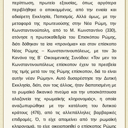
περίπτωση, πρωτείο εξουσίας, όπως αργότερα
περιβλήθηκε ο αποκομμένος, από την ενιαία και
αδιαίρετη Εκκλησία, Παπισμός. Αλλά όμως, με την
μεταφορά της πρωτευούσης στην Νέα Ρώμη, την
Κωνσταντινούπολη, από το Μ. Κωνσταντίνο (330),
ατόνησε η πρωτοκαθεδρία του Επισκόπου Ρώμης,
διότι δόθηκαν τα ίσα «προνόμια» και στον επίσκοπο
Νέας Ρώμης – Κωνσταντινουπόλεως, με τον 3ο
Κανόνα της Β΄ Οικουμενικής Συνόδου: «Τον μεν τοι
Κωνσταντινουπόλεως επίσκοπον έχειν τα πρεσβεία
της τιμής μετά τον της Ρώμης επίσκοπον, διά το είναι
αυτὴν νέαν Ρώμην». Αυτό δυσαρέστησε την Δυτική
Εκκλησία, διότι, συν τοις άλλοις, ήταν διαποτισμένη με
το ρωμαϊκό δικανικό πνεύμα και την υποσκάπτουσα
αλαζονεία της «ρωμαϊκής κληρονομιάς», η οποία
αναζωπυρώθηκε με την κατάλυση του δυτικού
κράτους (476), από τις αλλεπάλληλες βαρβαρικές
επιδρομές. Ό, τι είχε απομείνει από την ρωμαϊκή
κληρονομιά, το είχε οικειοποιηθεί ο επίσκοπος Ρώμης