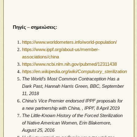
Πηγές
–
σημειώσεις:
https://www.worldometers.info/world-population/
https://www.ippf.org/about-us/member-
associations/china
https://www.ncbi.nlm.nih.gov/pubmed/12311438
https://en.wikipedia.org/wiki/Compulsory_sterilization
The World’s Most Common Contraception Has a
Dark Past,
Hannah Harris Green, BBC, September
11, 2018
China’s Vice Premier endorsed IPPF proposals for
a new partnership with China,
,
Ι
PPF,
8 April 2019
The Little-Known History of the Forced Sterilization
of Native American Women,
Erin Blakemore
,
August 25, 2016