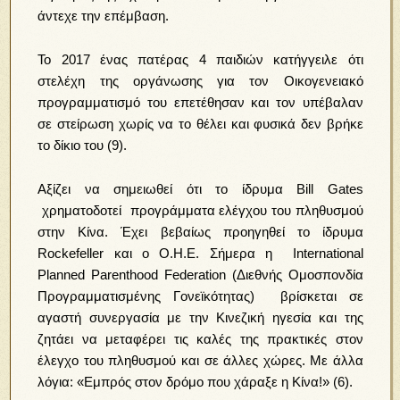
άντεχε την επέμβαση.
Το 2017 ένας πατέρας 4 παιδιών κατήγγειλε ότι
στελέχη της οργάνωσης για τον Οικογενειακό
προγραμματισμό του επετέθησαν και τον υπέβαλαν
σε στείρωση χωρίς να το θέλει και φυσικά δεν βρήκε
το δίκιο του (9).
Aξίζει να σημειωθεί ότι το ίδρυμα Bill Gates
χρηματοδοτεί προγράμματα ελέγχου του πληθυσμού
στην Κίνα. Έχει βεβαίως προηγηθεί το ίδρυμα
Rockefeller και ο Ο.Η.Ε. Σήμερα η International
Planned Parenthood Federation (Διεθνής Ομοσπονδία
Προγραμματισμένης Γονεϊκότητας) βρίσκεται σε
αγαστή συνεργασία με την Κινεζική ηγεσία και της
ζητάει να μεταφέρει τις καλές της πρακτικές στον
έλεγχο του πληθυσμού και σε άλλες χώρες. Με άλλα
λόγια: «Εμπρός στον δρόμο που χάραξε η Κίνα!» (6).