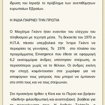
ίδρυση του Ισραήλ το πρόβλημα των ανεπιθύμητων
ευρωπαίων Εβραίων.
Η ΙΝΔΙΑ ΠΑΙΡΝΕΙ ΤΗΝ ΠΡΩΤΙΑ
Ο Μαχάτμα Γκάντι ήταν εναντίον του ελέγχου του
πληθυσμού με τεχνητά μέσα. Tη δεκαετία του 1970 οι
Η.Π.Α. πίεσαν υπερβολικά την Ίντιρα Γκάντι να
περιορίσει τις γεννήσεις. Το 1976 στο πλαίσιο του
προγράμματος Εmergence που έθεσε σε εφαρμογή
6,2 εκατομμύρια άνδρες υπέστησαν στείρωση, οι
περισσότεροι χωρίς να το θέλουν. Οι άνδρες εκείνη
την εποχή κοιμόντουσαν στα χωράφια για να
αποφύγουν τους γιατρούς που μπορεί να έμπαιναν
στο σπίτι τους και να τους στείρωναν.
Στο προσκήνιο ήρθαν η Κίνα και το Περού και βρήκαν
«διεθνή» φιλανθρωπική και αναπτυξιακή βοήθεια για
τα προγράμματα τους. Η Διεθνής Τράπεζα, η