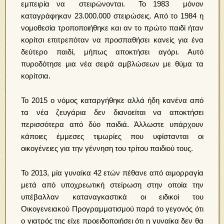
εμπειρία να στειρώνονται. To 1983 μόνον
καταγράφηκαν 23.000.000 στειρώσεις. Από το 1984 η
νομοθεσία τροποποιήθηκε και αν το πρώτο παιδί ήταν
κορίτσι επιτρεπόταν να προσπαθήσει κανείς για ένα
δεύτερο παιδί, μήπως αποκτήσει αγόρι. Αυτό
πυροδότησε μια νέα σειρά αμβλώσεων με θύμα τα
κορίτσια.
Το 2015 ο νόμος καταργήθηκε αλλά ήδη κανένα από
τα νέα ζευγάρια δεν διανοείται να αποκτήσει
περισσότερα από δύο παιδιά. Άλλωστε υπάρχουν
κάποιες έμμεσες τιμωρίες που υφίστανται οι
οικογένειες για την γέννηση του τρίτου παιδιού τους.
To 2013, μία γυναίκα 42 ετών πέθανε από αιμορραγία
μετά από υποχρεωτική στείρωση στην οποία την
υπέβαλλαν καταναγκαστικά οι ειδικοί του
Οικογενειακού Προγραμματισμού παρά το γεγονός ότι
ο γιατρός της είχε προειδοποιήσει ότι η γυναίκα δεν θα