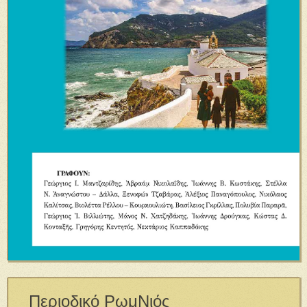
Περιοδικό ΡωμΝιός