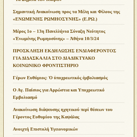
Σημαντική Ανακοίνωση προς τα Μέλη και Φίλους της
«ΕΝΩΜΕΝΗΣ ΡΩΜΗΟΣΥΝΗΣ» (Ε.ΡΩ.)
Μέρος 1ο – 13η Πανελλήνια Σύναξη Νεότητος
«Ἑνωμένης Ρωμηοσύνης» – Ἀθήνα 10/3/24
ΠΡΟΣΚΛΗΣΗ ΕΚΔΗΛΩΣΗΣ ΕΝΔΙΑΦΕΡΟΝΤΟΣ
ΓΙΑ ΔΙΔΑΣΚΑΛΙΑ ΣΤΟ ΔΙΑΔΙΚΤΥΑΚΟ
ΚΟΙΝΩΝΙΚΟ ΦΡΟΝΤΙΣΤΗΡΙΟ
Γέρων Ευθύμιος: Ὁ ὑποχρεωτικός ἐμβολιασμός
Ο Αγ. Παίσιος για Αρρώστια και Υποχρεωτικό
Εμβολιασμό
Ανακοίνωση διάψευσης ηχητικού περί θέσεων του
Γέροντος Ευθυμίου της Καψάλας
Ανοιχτή Επιστολή Υγειονομικών