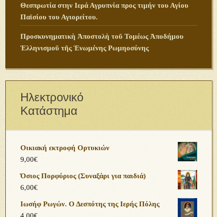
Θεσπρωτία στην Ιερά Αγρυπνία προς τιμήν του Αγίου
Παϊσίου του Αγιορείτου.
Προσκυνηματικὴ Ἀποστολὴ τοῦ Τομέως Ἀποδήμου
Ἑλληνισμοῦ τῆς Ἑνωμένης Ρωμηοσύνης
Ηλεκτρονικό
Κατάστημα
Οικιακή εκτροφή Ορτυκιών
9,00
€
Όσιος Πορφύριος (Συναξάρι για παιδιά)
6,00
€
Ιωσήφ Ρωγών. Ο Δεσπότης της Ιερής Πόλης
4,00
€