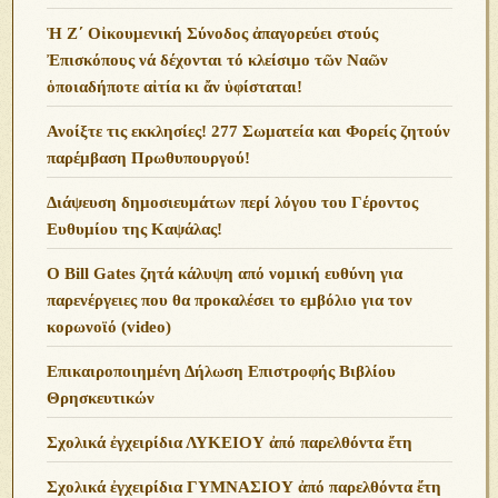
Ἡ Ζ΄ Οἰκουμενική Σύνοδος ἀπαγορεύει στούς
Ἐπισκόπους νά δέχονται τό κλείσιμο τῶν Ναῶν
ὁποιαδήποτε αἰτία κι ἄν ὑφίσταται!
Ανoίξτε τις εκκλησίες! 277 Σωματεία και Φορείς ζητούν
παρέμβαση Πρωθυπουργού!
Διάψευση δημοσιευμάτων περί λόγου του Γέροντος
Ευθυμίου της Καψάλας!
O Bill Gates ζητά κάλυψη από νομική ευθύνη για
παρενέργειες που θα προκαλέσει το εμβόλιο για τον
κορωνοϊό (video)
Επικαιροποιημένη Δήλωση Επιστροφής Βιβλίου
Θρησκευτικών
Σχολικά ἐγχειρίδια ΛΥΚΕΙΟΥ ἀπό παρελθόντα ἔτη
Σχολικά ἐγχειρίδια ΓΥΜΝΑΣΙΟΥ ἀπό παρελθόντα ἔτη