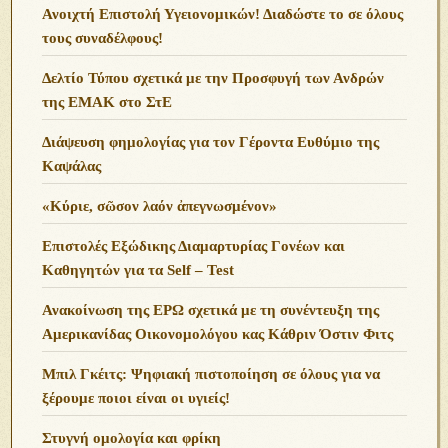
Ανοιχτή Επιστολή Υγειονομικών! Διαδώστε το σε όλους
τους συναδέλφους!
Δελτίο Τύπου σχετικά με την Προσφυγή των Ανδρών
της ΕΜΑΚ στο ΣτΕ
Διάψευση φημολογίας για τον Γέροντα Ευθύμιο της
Καψάλας
«Κύριε, σῶσον λαόν ἀπεγνωσμένον»
Επιστολές Εξώδικης Διαμαρτυρίας Γονέων και
Καθηγητών για τα Self – Test
Ανακοίνωση της ΕΡΩ σχετικά με τη συνέντευξη της
Αμερικανίδας Οικονομολόγου κας Κάθριν Όστιν Φιτς
Μπιλ Γκέιτς: Ψηφιακή πιστοποίηση σε όλους για να
ξέρουμε ποιοι είναι οι υγιείς!
Στυγνή ομολογία και φρίκη