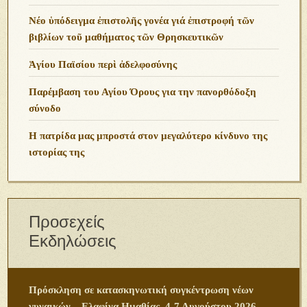
Νέο ὑπόδειγμα ἐπιστολῆς γονέα γιά ἐπιστροφή τῶν
βιβλίων τοῦ μαθήματος τῶν Θρησκευτικῶν
Ἁγίου Παϊσίου περὶ ἀδελφοσύνης
Παρέμβαση του Αγίου Όρους για την πανορθόδοξη
σύνοδο
Η πατρίδα μας μπροστά στον μεγαλύτερο κίνδυνο της
ιστορίας της
Προσεχείς
Εκδηλώσεις
Πρόσκληση σε κατασκηνωτική συγκέντρωση νέων
γυναικών – Ελαφίνα Ημαθίας, 4-7 Αυγούστου 2026