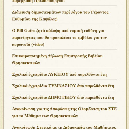
παρέμβαση Πρωθυπουργού!
Διάψευση δημοσιευμάτων περί λόγου του Γέροντος
Ευθυμίου της Καψάλας!
O Bill Gates ζητά κάλυψη από νομική ευθύνη για
παρενέργειες που θα προκαλέσει το εμβόλιο για τον
κορωνοϊό (video)
Επικαιροποιημένη Δήλωση Επιστροφής Βιβλίου
Θρησκευτικών
Σχολικά ἐγχειρίδια ΛΥΚΕΙΟΥ ἀπό παρελθόντα ἔτη
Σχολικά ἐγχειρίδια ΓΥΜΝΑΣΙΟΥ ἀπό παρελθόντα ἔτη
Σχολικά ἐγχειρίδια ΔΗΜΟΤΙΚΟΥ ἀπό παρελθόντα ἔτη
Ανακοίνωση για τις Αποφάσεις της Ολομέλειας του ΣΤΕ
για το Μάθημα των Θρησκευτικών
Ανακοίνωση Σχετικά με τη Διδασκαλία του Μαθήματος