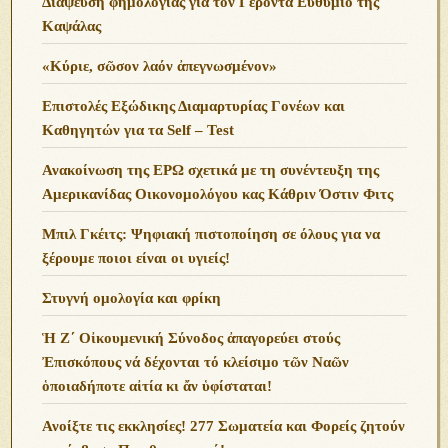
Διάψευση φημολογίας για τον Γέροντα Ευθύμιο της
Καψάλας
«Κύριε, σῶσον λαόν ἀπεγνωσμένον»
Επιστολές Εξώδικης Διαμαρτυρίας Γονέων και
Καθηγητών για τα Self – Test
Ανακοίνωση της ΕΡΩ σχετικά με τη συνέντευξη της
Αμερικανίδας Οικονομολόγου κας Κάθριν Όστιν Φιτς
Μπιλ Γκέιτς: Ψηφιακή πιστοποίηση σε όλους για να
ξέρουμε ποιοι είναι οι υγιείς!
Στυγνή ομολογία και φρίκη
Ἡ Ζ΄ Οἰκουμενική Σύνοδος ἀπαγορεύει στούς
Ἐπισκόπους νά δέχονται τό κλείσιμο τῶν Ναῶν
ὁποιαδήποτε αἰτία κι ἄν ὑφίσταται!
Ανoίξτε τις εκκλησίες! 277 Σωματεία και Φορείς ζητούν