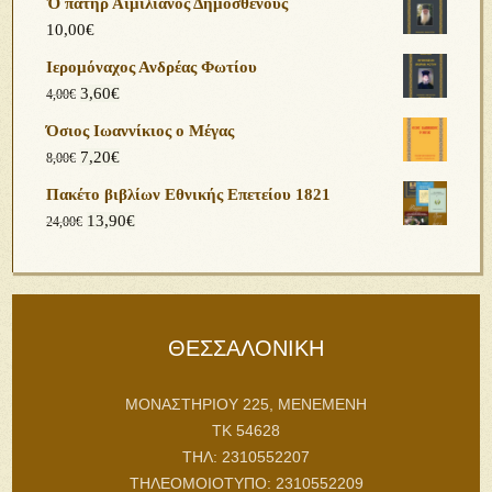
Ὁ πατὴρ Αἰμιλιανός Δημοσθένους
10,00
€
Ιερομόναχος Ανδρέας Φωτίου
3,60
€
4,00
€
Όσιος Ιωαννίκιος ο Μέγας
7,20
€
8,00
€
Πακέτο βιβλίων Εθνικής Επετείου 1821
13,90
€
24,00
€
ΘΕΣΣΑΛΟΝΙΚΗ
ΜΟΝΑΣΤΗΡΙΟΥ 225, ΜΕΝΕΜΕΝΗ
ΤΚ 54628
ΤΗΛ: 2310552207
ΤΗΛΕΟΜΟΙΟΤΥΠΟ: 2310552209