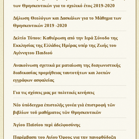
των Θρησκευτικών για το σχολικό έτος 2019-2020
Δήλωση Θεολόγων και Δασκάλων για το Μάθημα των
Θρησκευτικών 2019 -2020
Δελτίο Τύπου: Καθιέρωση από την Ιερά Σύνοδο της
Εκκλησίας της Ελλάδος Ημέρας υπέρ της Ζωής του
Αγέννητου Παιδιού
Ανακοίνωση σχετικά με ματαίωση της διαγωνιστικής
διαδικασίας προμήθειας ταυτοτήτων και λοιπών
εγγράφων ασφαλείας
Για τις σχέσεις μας με πολιτικές κινήσεις
Νέο ὑπόδειγμα ἐπιστολῆς γονέα γιά ἐπιστροφή τῶν
βιβλίων τοῦ μαθήματος τῶν Θρησκευτικῶν
Ἁγίου Παϊσίου περὶ ἀδελφοσύνης
Παρέμβαση του Αγίου Όρους για την πανορθόδοξη