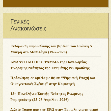
Γενικές
Ανακοινώσεις
Εκδήλωση παρουσίασης του βιβλίου του Ιωάννη Δ.
Μακρή στο Μεσολόγγι (19-7-2026)
ΑΝΑΛΥΤΙΚΟ ΠΡΟΓΡΑΜΜΑ τῆς Πανελληνίας
Ἐκδρομῆς Νεότητος τῆς Ἑνωμένης Ρωμηοσύνης
Πρόσκληση σε ομιλία με θέμα: “Ψηφιακή Εποχή και
Οικογενειακές Σχέσεις” στην Κομοτηνή
15η Πανελλήνια Σύναξη Νεότητας Ενωμένης
Ρωμηοσύνης (25-26 Ἀπριλίου 2026)
Δελτίο Τύπου από την ΕΡΩ στην Τρίπολη για τη σειρά