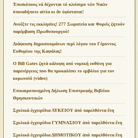
Ἐπισκόπους νά δέχονται τό κλείσιμο τῶν Ναῶν
ὁποιαδήποτε αἰτία κι ἄν ὑφίσταται!
Ανoίξτε τις εκκλησίες! 277 Σωματεία και Φορείς ζητούν
παρέμβαση Πρωθυπουργού!
Διάψευση δημοσιευμάτων περί λόγου του Γέροντος
Ευθυμίου της Καψάλας!
O Bill Gates ζητά κάλυψη από νομική ευθύνη για
παρενέργειες που θα προκαλέσει το εμβόλιο για τον
κορωνοϊό (video)
Επικαιροποιημένη Δήλωση Επιστροφής Βιβλίου
Θρησκευτικών
Σχολικά ἐγχειρίδια ΛΥΚΕΙΟΥ ἀπό παρελθόντα ἔτη
Σχολικά ἐγχειρίδια ΓΥΜΝΑΣΙΟΥ ἀπό παρελθόντα ἔτη
Σχολικά ἐγχειρίδια ΔΗΜΟΤΙΚΟΥ ἀπό παρελθόντα ἔτη