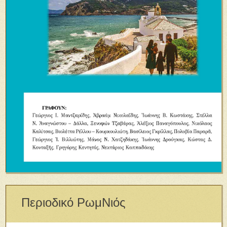
Περιοδικό ΡωμΝιός