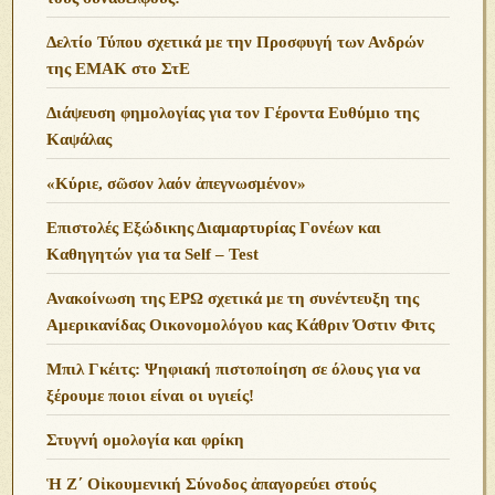
Δελτίο Τύπου σχετικά με την Προσφυγή των Ανδρών
της ΕΜΑΚ στο ΣτΕ
Διάψευση φημολογίας για τον Γέροντα Ευθύμιο της
Καψάλας
«Κύριε, σῶσον λαόν ἀπεγνωσμένον»
Επιστολές Εξώδικης Διαμαρτυρίας Γονέων και
Καθηγητών για τα Self – Test
Ανακοίνωση της ΕΡΩ σχετικά με τη συνέντευξη της
Αμερικανίδας Οικονομολόγου κας Κάθριν Όστιν Φιτς
Μπιλ Γκέιτς: Ψηφιακή πιστοποίηση σε όλους για να
ξέρουμε ποιοι είναι οι υγιείς!
Στυγνή ομολογία και φρίκη
Ἡ Ζ΄ Οἰκουμενική Σύνοδος ἀπαγορεύει στούς