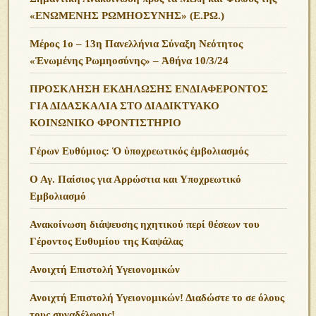
«ΕΝΩΜΕΝΗΣ ΡΩΜΗΟΣΥΝΗΣ» (Ε.ΡΩ.)
Μέρος 1ο – 13η Πανελλήνια Σύναξη Νεότητος
«Ἑνωμένης Ρωμηοσύνης» – Ἀθήνα 10/3/24
ΠΡΟΣΚΛΗΣΗ ΕΚΔΗΛΩΣΗΣ ΕΝΔΙΑΦΕΡΟΝΤΟΣ
ΓΙΑ ΔΙΔΑΣΚΑΛΙΑ ΣΤΟ ΔΙΑΔΙΚΤΥΑΚΟ
ΚΟΙΝΩΝΙΚΟ ΦΡΟΝΤΙΣΤΗΡΙΟ
Γέρων Ευθύμιος: Ὁ ὑποχρεωτικός ἐμβολιασμός
Ο Αγ. Παίσιος για Αρρώστια και Υποχρεωτικό
Εμβολιασμό
Ανακοίνωση διάψευσης ηχητικού περί θέσεων του
Γέροντος Ευθυμίου της Καψάλας
Ανοιχτή Επιστολή Υγειονομικών
Ανοιχτή Επιστολή Υγειονομικών! Διαδώστε το σε όλους
τους συναδέλφους!