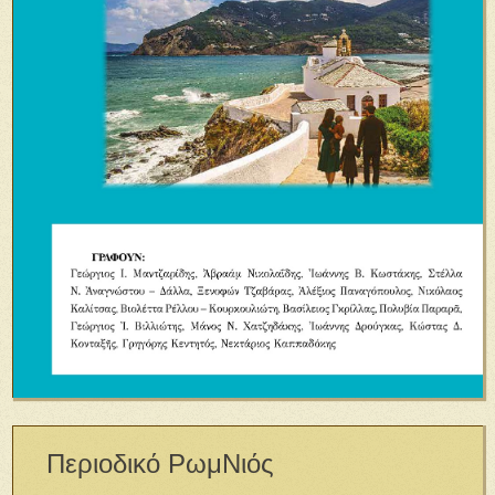
Περιοδικό ΡωμΝιός