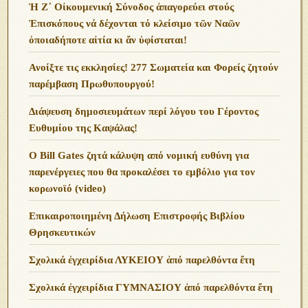
Ἡ Ζ΄ Οἰκουμενική Σύνοδος ἀπαγορεύει στούς
Ἐπισκόπους νά δέχονται τό κλείσιμο τῶν Ναῶν
ὁποιαδήποτε αἰτία κι ἄν ὑφίσταται!
Ανoίξτε τις εκκλησίες! 277 Σωματεία και Φορείς ζητούν
παρέμβαση Πρωθυπουργού!
Διάψευση δημοσιευμάτων περί λόγου του Γέροντος
Ευθυμίου της Καψάλας!
O Bill Gates ζητά κάλυψη από νομική ευθύνη για
παρενέργειες που θα προκαλέσει το εμβόλιο για τον
κορωνοϊό (video)
Επικαιροποιημένη Δήλωση Επιστροφής Βιβλίου
Θρησκευτικών
Σχολικά ἐγχειρίδια ΛΥΚΕΙΟΥ ἀπό παρελθόντα ἔτη
Σχολικά ἐγχειρίδια ΓΥΜΝΑΣΙΟΥ ἀπό παρελθόντα ἔτη