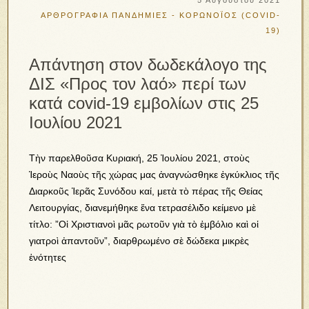
5 Αυγούστου 2021
ΑΡΘΡΟΓΡΑΦΙΑ
ΠΑΝΔΗΜΙΕΣ - ΚΟΡΩΝΟΪΟΣ (COVID-
19)
Απάντηση στον δωδεκάλογο της
ΔΙΣ «Προς τον λαό» περί των
κατά covid-19 εμβολίων στις 25
Ιουλίου 2021
Τὴν παρελθοῦσα Κυριακή, 25 Ἰουλίου 2021, στοὺς
Ἱεροὺς Ναοὺς τῆς χώρας μας ἀναγνώσθηκε ἐγκύκλιος τῆς
Διαρκοῦς Ἱερᾶς Συνόδου καί, μετὰ τὸ πέρας τῆς Θείας
Λειτουργίας, διανεμήθηκε ἕνα τετρασέλιδο κείμενο μὲ
τίτλο: ”Οἱ Χριστιανοὶ μᾶς ρωτοῦν γιὰ τὸ ἐμβόλιο καὶ οἱ
γιατροὶ ἀπαντοῦν”, διαρθρωμένο σὲ δώδεκα μικρὲς
ἑνότητες