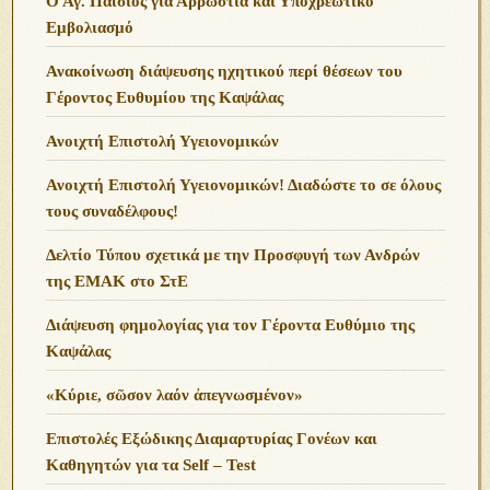
Ο Αγ. Παίσιος για Αρρώστια και Υποχρεωτικό
Εμβολιασμό
Ανακοίνωση διάψευσης ηχητικού περί θέσεων του
Γέροντος Ευθυμίου της Καψάλας
Ανοιχτή Επιστολή Υγειονομικών
Ανοιχτή Επιστολή Υγειονομικών! Διαδώστε το σε όλους
τους συναδέλφους!
Δελτίο Τύπου σχετικά με την Προσφυγή των Ανδρών
της ΕΜΑΚ στο ΣτΕ
Διάψευση φημολογίας για τον Γέροντα Ευθύμιο της
Καψάλας
«Κύριε, σῶσον λαόν ἀπεγνωσμένον»
Επιστολές Εξώδικης Διαμαρτυρίας Γονέων και
Καθηγητών για τα Self – Test