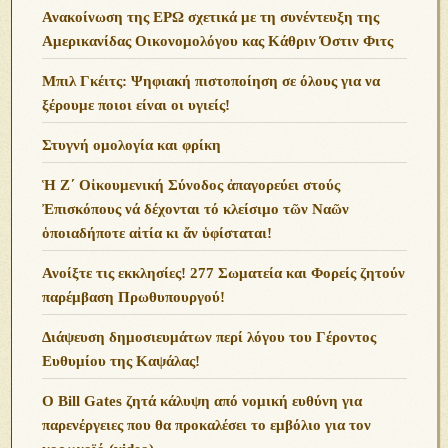
Ανακοίνωση της ΕΡΩ σχετικά με τη συνέντευξη της
Αμερικανίδας Οικονομολόγου κας Κάθριν Όστιν Φιτς
Μπιλ Γκέιτς: Ψηφιακή πιστοποίηση σε όλους για να
ξέρουμε ποιοι είναι οι υγιείς!
Στυγνή ομολογία και φρίκη
Ἡ Ζ΄ Οἰκουμενική Σύνοδος ἀπαγορεύει στούς
Ἐπισκόπους νά δέχονται τό κλείσιμο τῶν Ναῶν
ὁποιαδήποτε αἰτία κι ἄν ὑφίσταται!
Ανoίξτε τις εκκλησίες! 277 Σωματεία και Φορείς ζητούν
παρέμβαση Πρωθυπουργού!
Διάψευση δημοσιευμάτων περί λόγου του Γέροντος
Ευθυμίου της Καψάλας!
O Bill Gates ζητά κάλυψη από νομική ευθύνη για
παρενέργειες που θα προκαλέσει το εμβόλιο για τον