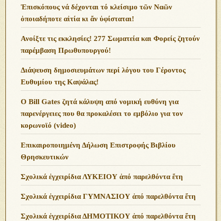
Ἐπισκόπους νά δέχονται τό κλείσιμο τῶν Ναῶν
ὁποιαδήποτε αἰτία κι ἄν ὑφίσταται!
Ανoίξτε τις εκκλησίες! 277 Σωματεία και Φορείς ζητούν
παρέμβαση Πρωθυπουργού!
Διάψευση δημοσιευμάτων περί λόγου του Γέροντος
Ευθυμίου της Καψάλας!
O Bill Gates ζητά κάλυψη από νομική ευθύνη για
παρενέργειες που θα προκαλέσει το εμβόλιο για τον
κορωνοϊό (video)
Επικαιροποιημένη Δήλωση Επιστροφής Βιβλίου
Θρησκευτικών
Σχολικά ἐγχειρίδια ΛΥΚΕΙΟΥ ἀπό παρελθόντα ἔτη
Σχολικά ἐγχειρίδια ΓΥΜΝΑΣΙΟΥ ἀπό παρελθόντα ἔτη
Σχολικά ἐγχειρίδια ΔΗΜΟΤΙΚΟΥ ἀπό παρελθόντα ἔτη