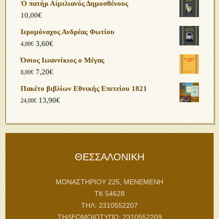
Ὁ πατὴρ Αἰμιλιανός Δημοσθένους
10,00
€
Ιερομόναχος Ανδρέας Φωτίου
3,60
€
4,00
€
Όσιος Ιωαννίκιος ο Μέγας
7,20
€
8,00
€
Πακέτο βιβλίων Εθνικής Επετείου 1821
13,90
€
24,00
€
ΘΕΣΣΑΛΟΝΙΚΗ
ΜΟΝΑΣΤΗΡΙΟΥ 225, ΜΕΝΕΜΕΝΗ
ΤΚ 54628
ΤΗΛ: 2310552207
ΤΗΛΕΟΜΟΙΟΤΥΠΟ: 2310552209