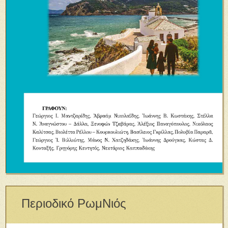
Περιοδικό ΡωμΝιός