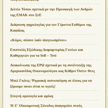
Δελτίο Τύπου σχετικά με την Προσφυγή των Ανδρών
της ΕΜΑΚ στο ΣτΕ
Διάψευση φημολογίας για τον Γέροντα Ευθύμιο της
Καψάλας
«Κύριε, σῶσον λαόν ἀπεγνωσμένον»
Επιστολές Εξώδικης Διαμαρτυρίας Γονέων και
Καθηγητών για τα Self – Test
Ανακοίνωση της ΕΡΩ σχετικά με τη συνέντευξη της
Αμερικανίδας Οικονομολόγου κας Κάθριν Όστιν Φιτς
Μπιλ Γκέιτς: Ψηφιακή πιστοποίηση σε όλους για να
ξέρουμε ποιοι είναι οι υγιείς!
Στυγνή ομολογία και φρίκη
Ἡ Ζ΄ Οἰκουμενική Σύνοδος ἀπαγορεύει στούς