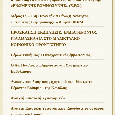
«ΕΝΩΜΕΝΗΣ ΡΩΜΗΟΣΥΝΗΣ» (Ε.ΡΩ.)
Μέρος 1ο – 13η Πανελλήνια Σύναξη Νεότητος
«Ἑνωμένης Ρωμηοσύνης» – Ἀθήνα 10/3/24
ΠΡΟΣΚΛΗΣΗ ΕΚΔΗΛΩΣΗΣ ΕΝΔΙΑΦΕΡΟΝΤΟΣ
ΓΙΑ ΔΙΔΑΣΚΑΛΙΑ ΣΤΟ ΔΙΑΔΙΚΤΥΑΚΟ
ΚΟΙΝΩΝΙΚΟ ΦΡΟΝΤΙΣΤΗΡΙΟ
Γέρων Ευθύμιος: Ὁ ὑποχρεωτικός ἐμβολιασμός
Ο Αγ. Παίσιος για Αρρώστια και Υποχρεωτικό
Εμβολιασμό
Ανακοίνωση διάψευσης ηχητικού περί θέσεων του
Γέροντος Ευθυμίου της Καψάλας
Ανοιχτή Επιστολή Υγειονομικών
Ανοιχτή Επιστολή Υγειονομικών! Διαδώστε το σε όλους
τους συναδέλφους!