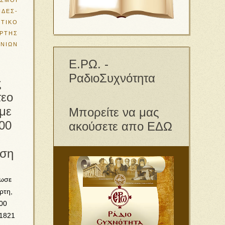
ΣΜΟΙ
ΙΔΕΣ-
ΤΙΚΟ
ΡΤΗΣ
ΝΙΩΝ
Ε.ΡΩ. -
ΡαδιοΣυχνότητα
ς
τεο
με
Μπορείτε να μας
00
ακούσετε απο ΕΔΩ
αση
νωσε
ρτη,
200
 1821