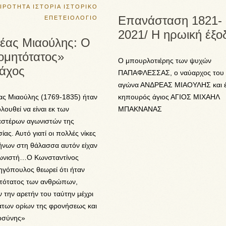
ΑΙΡΟΤΗΤΑ
ΙΣΤΟΡΙΑ
ΙΣΤΟΡΙΚΟ
Επανάσταση 1821-
ΕΠΕΤΕΙΟΛΟΓΙΟ
2021/ Η ηρωική έξο
έας Μιαούλης: Ο
ομητότατος»
Ο μπουρλοτιέρης των ψυχών
άχος
ΠΑΠΑΦΛΕΣΣΑΣ, ο ναύαρχος του
αγώνα ΑΝΔΡΕΑΣ ΜΙΑΟΥΛΗΣ και 
ας Μιαούλης (1769-1835) ήταν
κηπουρός άγιος ΑΓΙΟΣ ΜΙΧΑΗΛ
ολουθεί να είναι εκ των
ΜΠΑΚΝΑΝΑΣ
εστέρων αγωνιστών της
ίας. Αυτό γιατί οι πολλές νίκες
ήνων στη θάλασσα αυτόν είχαν
νιστή…Ο Κωνσταντίνος
γόπουλος θεωρεί ότι ήταν
τότατος των ανθρώπων,
ν την αρετήν του ταύτην μέχρι
άτων ορίων της φρονήσεως και
οσύνης»