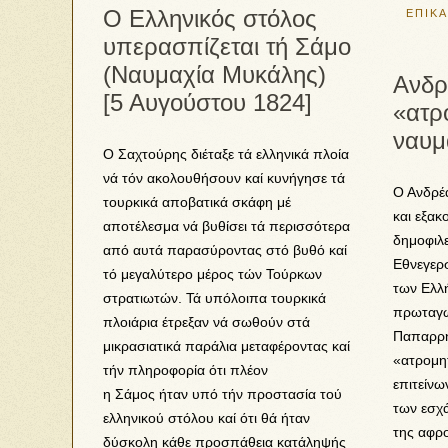
Ο Ελληνικός στόλος
ΕΠΙΚ
υπερασπίζεται τή Σάμο
(Ναυμαχία Μυκάλης)
Ανδρ
[5 Αυγούστου 1824]
«ατρ
ναυμ
Ο Σαχτούρης διέταξε τά ελληνικά πλοία
νά τόν ακολουθήσουν καί κυνήγησε τά
Ο Ανδρέ
τουρκικά αποβατικά σκάφη μέ
και εξακ
αποτέλεσμα νά βυθίσει τά περισσότερα
δημοφιλ
από αυτά παρασύροντας στό βυθό καί
Εθνεγερσ
τό μεγαλύτερο μέρος τών Τούρκων
των Ελλ
στρατιωτών. Τά υπόλοιπα τουρκικά
πρωταγω
πλοιάρια έτρεξαν νά σωθούν στά
Παπαρρη
μικρασιατικά παράλια μεταφέροντας καί
«ατρομη
τήν πληροφορία ότι πλέον
επιτείνω
η Σάμος ήταν υπό τήν προστασία τού
των εσχ
ελληνικού στόλου καί ότι θά ήταν
της αφρ
δύσκολη κάθε προσπάθεια κατάληψής