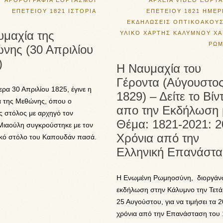
ΑΡΘΡΟΓΡΑΦΙΑ
ΕΟΡΤΑΣΜΟΙ
ΑΡΧΕΙΑ VIDEO
ΕΟΡΤΑ
ΕΠΕΤΕΙΟΥ 1821
ΙΣΤΟΡΙΑ
ΕΠΕΤΕΙΟΥ 1821
ΗΜΕΡ
ΕΚΔΗΛΩΣΕΙΣ
ΟΠΤΙΚΟΑΚΟΥΣ
υμαχία της
ΥΛΙΚΟ
ΧΑΡΤΗΣ ΚΑΛΥΜΝΟΥ
ΧΑ
ΡΩΜ
νης (30 Απριλίου
)
Η Ναυμαχία του
Γέροντα (Αύγουστο
ρα 30 Απριλίου 1825, έγινε η
1829) – Δείτε το Βίν
α της Μεθώνης, όπου ο
απο την Εκδήλωση 
ς στόλος με αρχηγό τον
Θέμα: 1821-2021: 2
Μιαούλη συγκρούστηκε με τον
Χρόνια από την
ακό στόλο του Καπουδάν πασά.
Ελληνική Επανάστ
Η Ενωμένη Ρωμηοσύνη, διοργά
εκδήλωση στην Κάλυμνο την Τετά
25 Αυγούστου, για να τιμήσει τα 
χρόνια από την Επανάσταση του