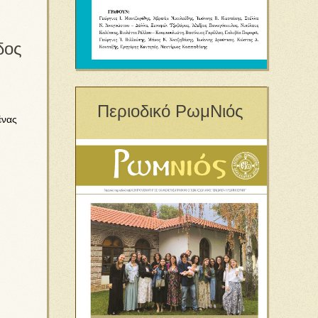
δος
Περιοδικό ΡωμΝιός
ένας