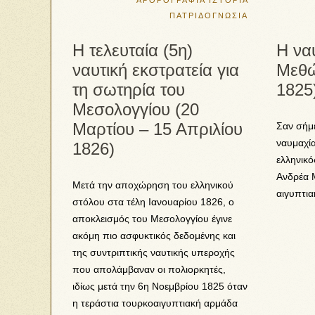
ΑΡΘΡΟΓΡΑΦΙΑ
ΙΣΤΟΡΙΑ
ΠΑΤΡΙΔΟΓΝΩΣΙΑ
Η τελευταία (5η)
Η να
ναυτική εκστρατεία για
Μεθώ
τη σωτηρία του
1825
Μεσολογγίου (20
Μαρτίου – 15 Απριλίου
Σαν σήμε
ναυμαχί
1826)
ελληνικό
Ανδρέα 
Μετά την αποχώρηση του ελληνικού
αιγυπτι
στόλου στα τέλη Ιανουαρίου 1826, ο
αποκλεισμός του Μεσολογγίου έγινε
ακόμη πιο ασφυκτικός δεδομένης και
της συντριπτικής ναυτικής υπεροχής
που απολάμβαναν οι πολιορκητές,
ιδίως μετά την 6η Νοεμβρίου 1825 όταν
η τεράστια τουρκοαιγυπτιακή αρμάδα