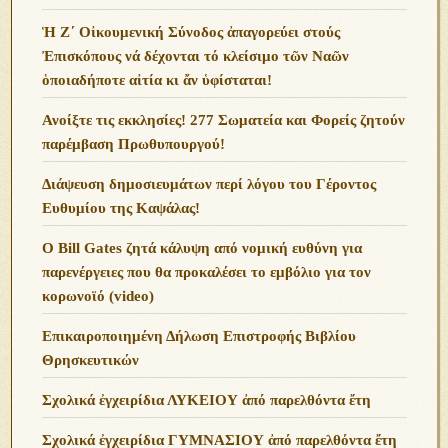
Ἡ Ζ΄ Οἰκουμενική Σύνοδος ἀπαγορεύει στούς
Ἐπισκόπους νά δέχονται τό κλείσιμο τῶν Ναῶν
ὁποιαδήποτε αἰτία κι ἄν ὑφίσταται!
Ανoίξτε τις εκκλησίες! 277 Σωματεία και Φορείς ζητούν
παρέμβαση Πρωθυπουργού!
Διάψευση δημοσιευμάτων περί λόγου του Γέροντος
Ευθυμίου της Καψάλας!
O Bill Gates ζητά κάλυψη από νομική ευθύνη για
παρενέργειες που θα προκαλέσει το εμβόλιο για τον
κορωνοϊό (video)
Επικαιροποιημένη Δήλωση Επιστροφής Βιβλίου
Θρησκευτικών
Σχολικά ἐγχειρίδια ΛΥΚΕΙΟΥ ἀπό παρελθόντα ἔτη
Σχολικά ἐγχειρίδια ΓΥΜΝΑΣΙΟΥ ἀπό παρελθόντα ἔτη