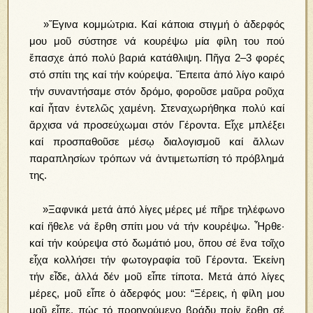
»Ἔγινα κομμώτρια. Καί κάποια στιγμή ὁ ἀδερφός
μου μοῦ σύστησε νά κουρέψω μία φίλη του πού
ἔπασχε ἀπό πολύ βαριά κατάθλιψη. Πῆγα 2–3 φορές
στό σπίτι της καί τήν κούρεψα. Ἔπειτα ἀπό λίγο καιρό
τήν συναντήσαμε στόν δρόμο, φοροῦσε μαῦρα ροῦχα
καί ἦταν ἐντελῶς χαμένη. Στεναχωρήθηκα πολύ καί
ἄρχισα νά προσεύχωμαι στόν Γέροντα. Εἶχε μπλέξει
καί προσπαθοῦσε μέσῳ διαλογισμοῦ καί ἄλλων
παραπλησίων τρόπων νά ἀντιμετωπίση τό πρόβλημά
της.
»Ξαφνικά μετά ἀπό λίγες μέρες μέ πῆρε τηλέφωνο
καί ἤθελε νά ἔρθη σπίτι μου νά τήν κουρέψω. Ἦρθε·
καί τήν κούρεψα στό δωμάτιό μου, ὅπου σέ ἕνα τοῖχο
εἶχα κολλήσει τήν φωτογραφία τοῦ Γέροντα. Ἐκείνη
τήν εἶδε, ἀλλά δέν μοῦ εἶπε τίποτα. Μετά ἀπό λίγες
μέρες, μοῦ εἶπε ὁ ἀδερφός μου: “Ξέρεις, ἡ φίλη μου
μοῦ εἶπε, πώς τό προηγούμενο βράδυ πρίν ἔρθη σέ