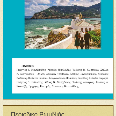
Περιοδικό ΡωμΝιός