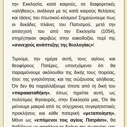
την Εκκλησία, κατά καιρούς, σε διαφορετικές
«αλήθειες», ανάλογα με τις κατά καιρούς θελήσεις
και τάσεις του πτωτικού κόσμου! Σημειώνουμε πως
οι δεκάδες πλάνες του Παπισμού, μετά την
απόσχισή του από την Εκκλησία (1054),
στηρίχτηκαν ακριβώς στην κακοδοξία, περί της
«συνεχούς ανάπτυξης της θεολογίας»
!
Τιμούμε, την ημέρα αυτή, τους αγίους και
θεοφόρους Πατέρες, υποσχόμενοι ότι θα
παραμείνουμε ακόλουθοι της δικής τους πορείας,
ήτοι: της γνησιότητας και της σώζουσας αλήθειας.
Ότι δεν θα παραλλάξουμε τίποτε από τη δική του
«παρακαταθήκη»
, όπως τηρείται αυτή, ως
πολύτιμος θησαυρός, στην Εκκλησία μας. Ότι θα
μείνουμε μακριά από τις σύγχρονες συγκρητιστικές
προκλήσεις και κάθε πατερική
«μεταποίηση».
Μόνο ως
«επόμενοι τοις αγίοις Πατράσι»,
θα
βαδίζουμε με ασφάλεια το δρόμο της σωτηρίας μας