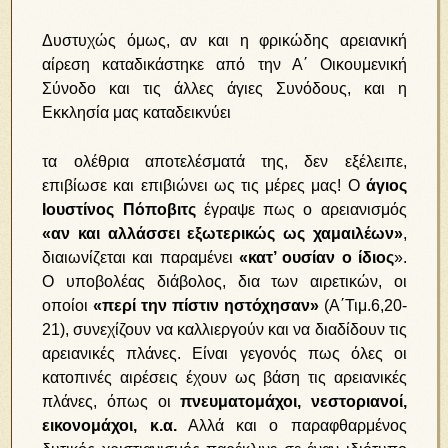
Δυστυχώς όμως, αν και η φρικώδης αρειανική
αίρεση καταδικάστηκε από την Α΄ Οικουμενική
Σύνοδο και τις άλλες άγιες Συνόδους, και η
Εκκλησία μας καταδεικνύει
τα ολέθρια αποτελέσματά της, δεν εξέλειπε,
επιβίωσε και επιβιώνει ως τις μέρες μας! Ο
άγιος
Ιουστίνος Πόποβιτς
έγραψε πως ο αρειανισμός
«αν και αλλάσσει εξωτερικώς ως χαμαιλέων»
,
διαιωνίζεται και παραμένει
«κατ’ ουσίαν ο ίδιος
».
Ο υποβολέας διάβολος, δια των αιρετικών, οι
οποίοι
«περί την πίστιν ηστόχησαν»
(Α΄Τιμ.6,20-
21), συνεχίζουν να καλλιεργούν και να διαδίδουν τις
αρειανικές πλάνες. Είναι γεγονός πως όλες οι
κατοπινές αιρέσεις έχουν ως βάση τις αρειανικές
πλάνες, όπως οι
πνευματομάχοι, νεστοριανοί,
εικονομάχοι, κ.α.
Αλλά και ο παραφθαρμένος