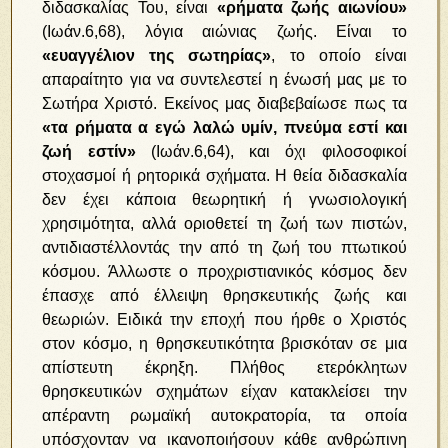
διδασκαλίας Του, είναι
«ρήματα ζωής αιωνίου»
(Ιωάν.6,68), λόγια αιώνιας ζωής. Είναι το
«ευαγγέλιον της σωτηρίας»
, το οποίο είναι
απαραίτητο για να συντελεστεί η ένωσή μας με το
Σωτήρα Χριστό. Εκείνος μας διαβεβαίωσε πως τα
«τα ρήματα α εγώ λαλώ υμίν, πνεύμα εστί και
ζωή εστίν»
(Ιωάν.6,64), και όχι φιλοσοφικοί
στοχασμοί ή ρητορικά σχήματα. Η θεία διδασκαλία
δεν έχει κάποια θεωρητική ή γνωσιολογική
χρησιμότητα, αλλά οριοθετεί τη ζωή των πιστών,
αντιδιαστέλλοντάς την από τη ζωή του πτωτικού
κόσμου. Άλλωστε ο προχριστιανικός κόσμος δεν
έπασχε από έλλειψη θρησκευτικής ζωής και
θεωριών. Ειδικά την εποχή που ήρθε ο Χριστός
στον κόσμο, η θρησκευτικότητα βρισκόταν σε μια
απίστευτη έκρηξη. Πλήθος ετερόκλητων
θρησκευτικών σχημάτων είχαν κατακλείσει την
απέραντη ρωμαϊκή αυτοκρατορία, τα οποία
υπόσχονταν να ικανοποιήσουν κάθε ανθρώπινη