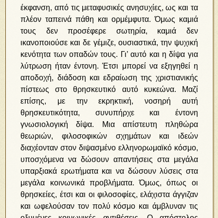
έκφανση, από τις μεταφυσικές ανησυχίες, ως και τα
πλέον ταπεινά πάθη και ορμέμφυτα. Όμως καμιά
τους δεν προσέφερε σωτηρία, καμιά δεν
ικανοποιούσε και δε γέμιζε, ουσιαστικά, την ψυχική
κενότητα των οπαδών τους. Γι’ αυτό και η δίψα για
λύτρωση ήταν έντονη. Έτσι μπορεί να εξηγηθεί η
αποδοχή, διάδοση και εδραίωση της χριστιανικής
πίστεως στο θρησκευτικό αυτό κυκεώνα. Μαζί
επίσης, με την εκρηκτική, νοσηρή αυτή
θρησκευτικότητα, συνυπήρχε και έντονη
γνωσιολογική δίψα. Μια απίστευτη πληθώρα
θεωριών, φιλοσοφικών σχημάτων και ιδεών
διαχέονταν στον διψασμένο ελληνορωμαϊκό κόσμο,
υποσχόμενα να δώσουν απαντήσεις στα μεγάλα
υπαρξιακά ερωτήματα και να δώσουν λύσεις στα
μεγάλα κοινωνικά προβλήματα. Όμως, όπως οι
θρησκείες, έτσι και οι φιλοσοφίες, ελάχιστα άγγιζαν
και ωφελούσαν τον πολύ κόσμο και άμβλυναν τις
οξυμένες κοινωνικές αντιθέσεις. Ο απόστολος