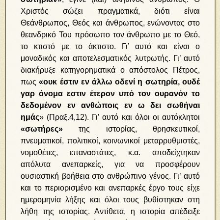
Χριστός σώζει πραγματικά, διότι είναι
Θεάνθρωπος, Θεός και άνθρωπος, ενώνοντας στο
θεανδρικό Του πρόσωπο τον άνθρωπο με το Θεό,
το κτιστό με το άκτιστο. Γι’ αυτό και είναι ο
μοναδικός και αποτελεσματικός λυτρωτής. Γι’ αυτό
διακήρυξε κατηγορηματικά ο απόστολος Πέτρος,
πως
«ουκ έστιν εν άλλω οδενί η σωτηρία, ουδέ
γαρ όνομα εστιν έτερον υπό τον ουρανόν το
δεδομένον εν ανθώποις εν ω δει σωθήναι
ημάς
» (Πραξ.4,12). Γι’ αυτό και όλοι οι αυτόκλητοι
«σωτήρες»
της ιστορίας, θρησκευτικοί,
πνευματικοί, πολιτικοί, κοινωνικοί μεταρρυθμιστές,
νομοθέτες, επαναστάτες, κ.α. αποδείχτηκαν
απόλυτα ανεπαρκείς, για να προσφέρουν
ουσιαστική βοήθεια στο ανθρώπινο γένος. Γι’ αυτό
και το περιορισμένο και ανεπαρκές έργο τους είχε
ημερομηνία λήξης και όλοι τους βυθίστηκαν στη
λήθη της ιστορίας. Αντίθετα, η ιστορία απέδειξε