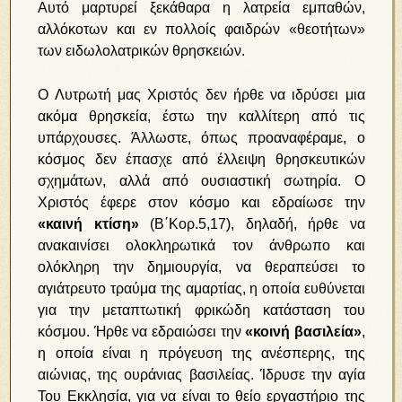
Αυτό μαρτυρεί ξεκάθαρα η λατρεία εμπαθών,
αλλόκοτων και εν πολλοίς φαιδρών «θεοτήτων»
των ειδωλολατρικών θρησκειών.
Ο Λυτρωτή μας Χριστός δεν ήρθε να ιδρύσει μια
ακόμα θρησκεία, έστω την καλλίτερη από τις
υπάρχουσες. Άλλωστε, όπως προαναφέραμε, ο
κόσμος δεν έπασχε από έλλειψη θρησκευτικών
σχημάτων, αλλά από ουσιαστική σωτηρία. Ο
Χριστός έφερε στον κόσμο και εδραίωσε την
«καινή κτίση»
(Β΄Κορ.5,17), δηλαδή, ήρθε να
ανακαινίσει ολοκληρωτικά τον άνθρωπο και
ολόκληρη την δημιουργία, να θεραπεύσει το
αγιάτρευτο τραύμα της αμαρτίας, η οποία ευθύνεται
για την μεταπτωτική φρικώδη κατάσταση του
κόσμου. Ήρθε να εδραιώσει την
«κοινή βασιλεία»
,
η οποία είναι η πρόγευση της ανέσπερης, της
αιώνιας, της ουράνιας βασιλείας. Ίδρυσε την αγία
Του Εκκλησία, για να είναι το θείο εργαστήριο της