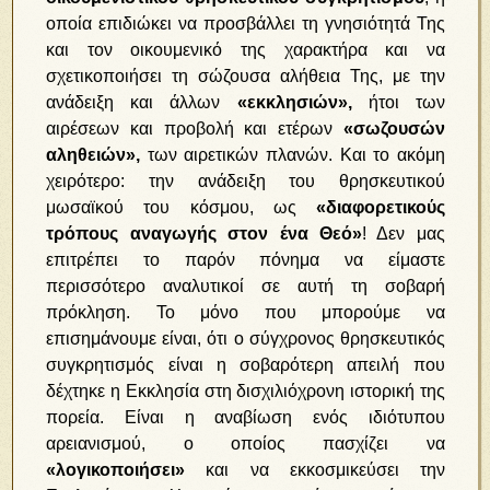
οποία επιδιώκει να προσβάλλει τη γνησιότητά Της
και τον οικουμενικό της χαρακτήρα και να
σχετικοποιήσει τη σώζουσα αλήθεια Της, με την
ανάδειξη και άλλων
«εκκλησιών»,
ήτοι των
αιρέσεων και προβολή και ετέρων
«σωζουσών
αληθειών»,
των αιρετικών πλανών. Και το ακόμη
χειρότερο: την ανάδειξη του θρησκευτικού
μωσαϊκού του κόσμου, ως
«διαφορετικούς
τρόπους αναγωγής στον ένα Θεό»
! Δεν μας
επιτρέπει το παρόν πόνημα να είμαστε
περισσότερο αναλυτικοί σε αυτή τη σοβαρή
πρόκληση. Το μόνο που μπορούμε να
επισημάνουμε είναι, ότι ο σύγχρονος θρησκευτικός
συγκρητισμός είναι η σοβαρότερη απειλή που
δέχτηκε η Εκκλησία στη δισχιλιόχρονη ιστορική της
πορεία. Είναι η αναβίωση ενός ιδιότυπου
αρειανισμού, ο οποίος πασχίζει να
«λογικοποιήσει»
και να εκκοσμικεύσει την