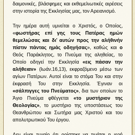
δαιμονικές, βλάσφημες και εκθεμελιωτικές αιρέσεις
στην ιστορία της Εκκλησίας μας, τον Αρειανισμό.
Την ημέρα αυτή υμνείται ο Χριστός, ο Οποίος,
«
φωστήρας επί γης τους Πατέρας ημών
θεμελιώσας και δι’ αυτών προς την αλήθινήν
πίστιν πάντας ημάς οδηγήσας
», καθώς και
ο
Θεός Παράκλητος, το Πνεύμα της αληθείας, το
Οποίο οδηγεί την Εκκλησία
«εις πάσαν την
αλήθειαν»
(Ιωάν.16,13), εκφραζόμενο μέσω των
αγίων Πατέρων. Αυτοί είναι το στόμα Του και στην
έκφρασή Του στην Εκκλησία. Έγιναν οι
«σάλπιγγες του Πνεύματος»
, δια των οποίων το
Άγιο Πνεύμα φθέγγεται
«το μυστήριον της
Θεολογίας»
, το μυστήριο της υποστάσεως του
Θεανθρώπου και Σωτήρα μας Χριστού και του
απολυτρωτικού Του έργου.
Δεν είναι τυχαίο ότι ορίστηκε να τιμάται η ιερή