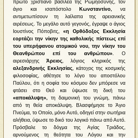
πρώτο χριστιανό βασιλέα της Ρωμηοσύνης, τον
άγιο και ισαπόστολο
Κωνσταντίνο,
να
αντιμετωπίσουν τη λαίλαπα της αρειανικής
αιρέσεως. Το μεγάλο αυτό γεγονός, έγραψε ο άγιος
Ιουστίνος Πόποβιτς,
«η Ορθόδοξος Εκκλησία
εορτάζει την νίκην της καθολικής πίστεως επί
του υπερήφανου ατομικού νου, την νίκην του
Θεανθρώπου επί του ανθρώπου»
. Ο
αιρεσιάρχης
Άρειος
, λόγιος κληρικός της
αλεξανδρινής Εκκλησίας
, κάτοχος της κοσμικής
φιλοσοφίας, αθέτησε το λόγο του αποστόλου
Παύλου, ότι η σοφία του κόσμου δεν μπόρεσε να
φτάσει στο Θεό και ύψωσε τη δική του
«αποκάλυψη»,
τη δαιμονική του γνώμη, πάνω
από τη θεία αποκάλυψη. Βλασφήμησε το Άγιο
Πνεύμα, το Οποίο, μόνο Αυτό, οδηγεί στην σωτήρια
αλήθεια, ύψωσε το δικό του λογικό πάνω από Αυτό.
Πρόσβαλε το δόγμα της Αγίας Τριάδος,
αρνούμενος τη θεότητα του Λόγου και την