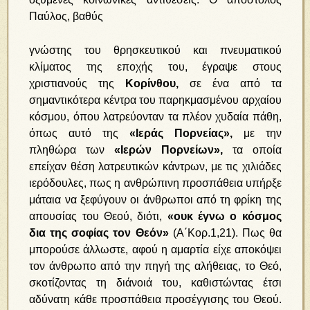
Παύλος, βαθύς
γνώστης του θρησκευτικού και πνευματικού
κλίματος της εποχής του, έγραψε στους
χριστιανούς της
Κορίνθου,
σε ένα από τα
σημαντικότερα κέντρα του παρηκμασμένου αρχαίου
κόσμου, όπου λατρεύονταν τα πλέον χυδαία πάθη,
όπως αυτό της
«Ιεράς Πορνείας»,
με την
πληθώρα των
«Ιερών Πορνείων»,
τα οποία
επείχαν θέση λατρευτικών κάντρων, με τις χιλιάδες
ιερόδουλες, πως η ανθρώπινη προσπάθεια υπήρξε
μάταια να ξεφύγουν οι άνθρωποι από τη φρίκη της
απουσίας του Θεού, διότι,
«ουκ έγνω ο κόσμος
δια της σοφίας τον Θεόν»
(Α΄Κορ.1,21). Πως θα
μπορούσε άλλωστε, αφού η αμαρτία είχε αποκόψει
τον άνθρωπο από την πηγή της αλήθειας, το Θεό,
σκοτίζοντας τη διάνοιά του, καθιστώντας έτσι
αδύνατη κάθε προσπάθεια προσέγγισης του Θεού.