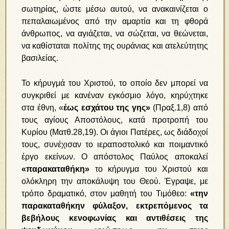
σωτηρίας, ώστε μέσω αυτού, να ανακαινίζεται ο
πεπαλαιωμένος από την αμαρτία και τη φθορά
άνθρωπος, να αγιάζεται, να σώζεται, να θεώνεται,
να καθίσταται πολίτης της ουράνιας και ατελεύτητης
βασιλείας.
Το κήρυγμά του Χριστού, το οποίο δεν μπορεί να
συγκριθεί με κανέναν εγκόσμιο λόγο, κηρύχτηκε
στα έθνη, «
έως εσχάτου της γης»
(Πραξ.1,8) από
τους αγίους Αποστόλους, κατά προτροπή του
Κυρίου (Ματθ.28,19). Οι άγιοι Πατέρες, ως διάδοχοί
τους, συνέχισαν το ιεραποστολικό και ποιμαντικό
έργο εκείνων. Ο απόστολος Παύλος αποκαλεί
«παρακαταθήκη»
το κήρυγμα του Χριστού και
ολόκληρη την αποκάλυψη του Θεού. Έγραψε, με
τρόπο δραματικό, στον μαθητή του Τιμόθεο:
«την
παρακαταθήκην φύλαξον, εκτρεπόμενος τα
βεβήλους κενοφωνίας και αντιθέσεις της