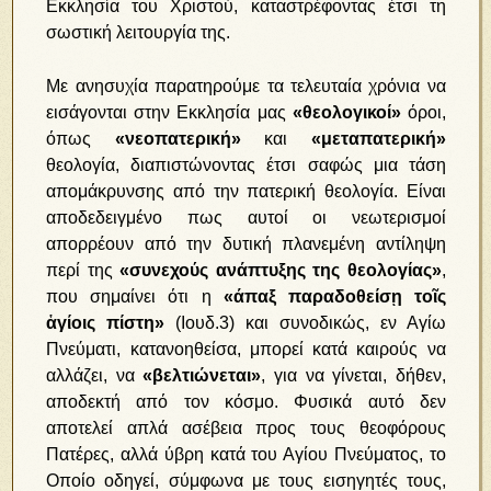
Εκκλησία του Χριστού, καταστρέφοντας έτσι τη
σωστική λειτουργία της.
Με ανησυχία παρατηρούμε τα τελευταία χρόνια να
εισάγονται στην Εκκλησία μας
«θεολογικοί»
όροι,
όπως
«νεοπατερική»
και
«μεταπατερική»
θεολογία, διαπιστώνοντας έτσι σαφώς μια τάση
απομάκρυνσης από την πατερική θεολογία. Είναι
αποδεδειγμένο πως αυτοί οι νεωτερισμοί
απορρέουν από την δυτική πλανεμένη αντίληψη
περί της
«συνεχούς ανάπτυξης της θεολογίας»
,
που σημαίνει ότι η
«άπαξ παραδοθείσῃ τοῖς
ἁγίοις πίστη»
(Ιουδ.3) και συνοδικώς, εν Αγίω
Πνεύματι, κατανοηθείσα, μπορεί κατά καιρούς να
αλλάζει, να
«βελτιώνεται»
, για να γίνεται, δήθεν,
αποδεκτή από τον κόσμο. Φυσικά αυτό δεν
αποτελεί απλά ασέβεια προς τους θεοφόρους
Πατέρες, αλλά ύβρη κατά του Αγίου Πνεύματος, το
Οποίο οδηγεί, σύμφωνα με τους εισηγητές τους,