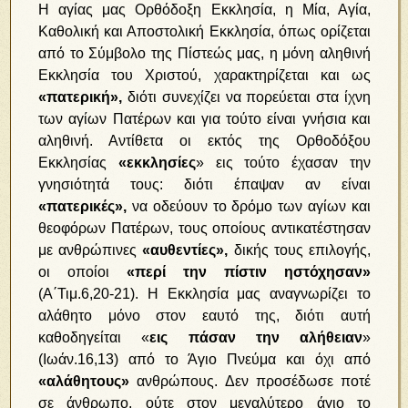
Η αγίας μας Ορθόδοξη Εκκλησία, η Μία, Αγία,
Καθολική και Αποστολική Εκκλησία, όπως ορίζεται
από το Σύμβολο της Πίστεώς μας, η μόνη αληθινή
Εκκλησία του Χριστού, χαρακτηρίζεται και ως
«πατερική»,
διότι συνεχίζει να πορεύεται στα ίχνη
των αγίων Πατέρων και για τούτο είναι γνήσια και
αληθινή. Αντίθετα οι εκτός της Ορθοδόξου
Εκκλησίας
«εκκλησίες
» εις τούτο έχασαν την
γνησιότητά τους: διότι έπαψαν αν είναι
«πατερικές»,
να οδεύουν το δρόμο των αγίων και
θεοφόρων Πατέρων, τους οποίους αντικατέστησαν
με ανθρώπινες
«αυθεντίες»,
δικής τους επιλογής,
οι οποίοι
«περί την πίστιν ηστόχησαν»
(Α΄Τιμ.6,20-21). Η Εκκλησία μας αναγνωρίζει το
αλάθητο μόνο στον εαυτό της, διότι αυτή
καθοδηγείται «
εις πάσαν την αλήθειαν
»
(Ιωάν.16,13) από το Άγιο Πνεύμα και όχι από
«αλάθητους»
ανθρώπους. Δεν προσέδωσε ποτέ
σε άνθρωπο, ούτε στον μεγαλύτερο άγιο το