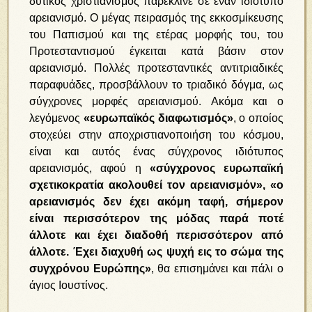
δυτικός χριστιανισμός παρέκλινε σε έναν ιδιότυπο
αρειανισμό. Ο μέγας πειρασμός της εκκοσμίκευσης
του Παπισμού και της ετέρας μορφής του, του
Προτεσταντισμού έγκειται κατά βάσιν στον
αρειανισμό. Πολλές προτεσταντικές αντιτριαδικές
παραφυάδες, προσβάλλουν το τριαδικό δόγμα, ως
σύγχρονες μορφές αρειανισμού. Ακόμα και ο
λεγόμενος
«ευρωπαϊκός διαφωτισμός»
, ο οποίος
στοχεύει στην αποχριστιανοποιήση του κόσμου,
είναι και αυτός ένας σύγχρονος ιδιότυπος
αρειανισμός, αφού η
«σύγχρονος ευρωπαϊκή
σχετικοκρατία ακολουθεί τον αρειανισμόν»,
«ο
αρειανισμός δεν έχει ακόμη ταφή, σήμερον
είναι περισσότερον της μόδας παρά ποτέ
άλλοτε και έχει διαδοθή περισσότερον από
άλλοτε. Έχει διαχυθή ως ψυχή εις το σώμα της
συγχρόνου Ευρώπης»
, θα επισημάνει και πάλι ο
άγιος Ιουστίνος.