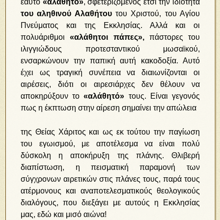
εαυτό
«αλάθητο»
, σφετεριζόμενος έτσι την ιδιότητα
του αληθινού Αλαθήτου
του Χριστού, του Αγίου
Πνεύματος και της Εκκλησίας. Αλλά και οι
πολυάριθμοι
«αλάθητοι πάπες»,
πάστορες του
ιλιγγιώδους προτεσταντικού μωσαϊκού,
ενσαρκώνουν την παπική αυτή κακοδοξία. Αυτό
έχει ως τραγική συνέπεια να διαιωνίζονται οι
αιρέσεις, διότι οι αιρεσιάρχες δεν θέλουν να
αποκηρύξουν το
«αλάθητό»
τους. Είναι γεγονός
πως η έκπτωση στην αίρεση σημαίνει την απώλεια
της Θείας Χάριτος και ως εκ τούτου την παγίωση
του εγωισμού, με αποτέλεσμα να είναι πολύ
δύσκολη η αποκήρυξη της πλάνης. Θλιβερή
διαπίστωση, η πεισματική παραμονή των
σύγχρονων αιρετικών στις πλάνες τους, παρά τους
ατέρμονους και αναποτελεσματικούς θεολογικούς
διαλόγους, που διεξάγει με αυτούς η Εκκλησίας
μας, εδώ και μισό αιώνα!