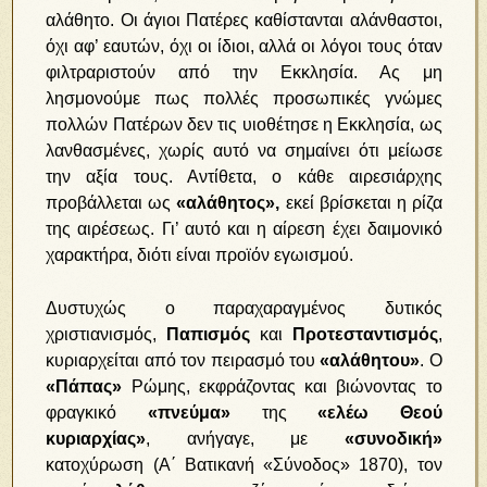
αλάθητο. Οι άγιοι Πατέρες καθίστανται αλάνθαστοι,
όχι αφ’ εαυτών, όχι οι ίδιοι, αλλά οι λόγοι τους όταν
φιλτραριστούν από την Εκκλησία. Ας μη
λησμονούμε πως πολλές προσωπικές γνώμες
πολλών Πατέρων δεν τις υιοθέτησε η Εκκλησία, ως
λανθασμένες, χωρίς αυτό να σημαίνει ότι μείωσε
την αξία τους. Αντίθετα, ο κάθε αιρεσιάρχης
προβάλλεται ως
«αλάθητος»,
εκεί βρίσκεται η ρίζα
της αιρέσεως. Γι’ αυτό και η αίρεση έχει δαιμονικό
χαρακτήρα, διότι είναι προϊόν εγωισμού.
Δυστυχώς ο παραχαραγμένος δυτικός
χριστιανισμός,
Παπισμός
και
Προτεσταντισμός
,
κυριαρχείται από τον πειρασμό του
«αλάθητου»
. Ο
«Πάπας»
Ρώμης, εκφράζοντας και βιώνοντας το
φραγκικό
«πνεύμα»
της
«ελέω Θεού
κυριαρχίας»
, ανήγαγε, με
«συνοδική»
κατοχύρωση (Α΄ Βατικανή «Σύνοδος» 1870), τον