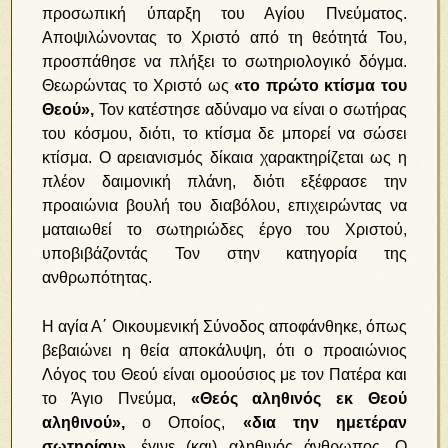
προσωπική ύπαρξη του Αγίου Πνεύματος.
Αποψιλώνοντας το Χριστό από τη θεότητά Του,
προσπάθησε να πλήξει το σωτηριολογικό δόγμα.
Θεωρώντας το Χριστό ως
«το πρώτο κτίσμα του
Θεού»,
Τον κατέστησε αδύναμο να είναι ο σωτήρας
του κόσμου, διότι, το κτίσμα δε μπορεί να σώσει
κτίσμα. Ο αρειανισμός δίκαια χαρακτηρίζεται ως η
πλέον δαιμονική πλάνη, διότι εξέφρασε την
προαιώνια βουλή του διαβόλου, επιχειρώντας να
ματαιωθεί το σωτηριώδες έργο του Χριστού,
υποβιβάζοντάς Τον στην κατηγορία της
ανθρωπότητας.
Η αγία Α΄ Οικουμενική Σύνοδος αποφάνθηκε, όπως
βεβαιώνει η θεία αποκάλυψη, ότι ο προαιώνιος
Λόγος του Θεού είναι ομοούσιος με τον Πατέρα και
το Άγιο Πνεύμα,
«Θεός αληθινός εκ Θεού
αληθινού»,
ο Οποίος,
«δια την ημετέραν
σωτηρίαν»
, έγινε (και) αληθινός άνθρωπος. Ο