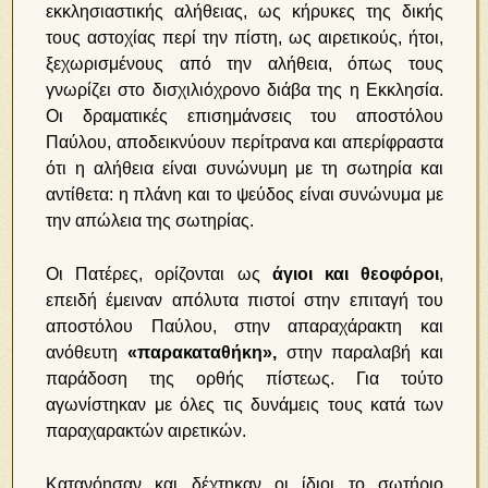
εκκλησιαστικής αλήθειας, ως κήρυκες της δικής
τους αστοχίας περί την πίστη, ως αιρετικούς, ήτοι,
ξεχωρισμένους από την αλήθεια, όπως τους
γνωρίζει στο δισχιλιόχρονο διάβα της η Εκκλησία.
Οι δραματικές επισημάνσεις του αποστόλου
Παύλου, αποδεικνύουν περίτρανα και απερίφραστα
ότι η αλήθεια είναι συνώνυμη με τη σωτηρία και
αντίθετα: η πλάνη και το ψεύδος είναι συνώνυμα με
την απώλεια της σωτηρίας.
Οι Πατέρες, ορίζονται ως
άγιοι και θεοφόροι
,
επειδή έμειναν απόλυτα πιστοί στην επιταγή του
αποστόλου Παύλου, στην απαραχάρακτη και
ανόθευτη
«παρακαταθήκη»,
στην παραλαβή και
παράδοση της ορθής πίστεως. Για τούτο
αγωνίστηκαν με όλες τις δυνάμεις τους κατά των
παραχαρακτών αιρετικών.
Κατανόησαν και δέχτηκαν οι ίδιοι το σωτήριο