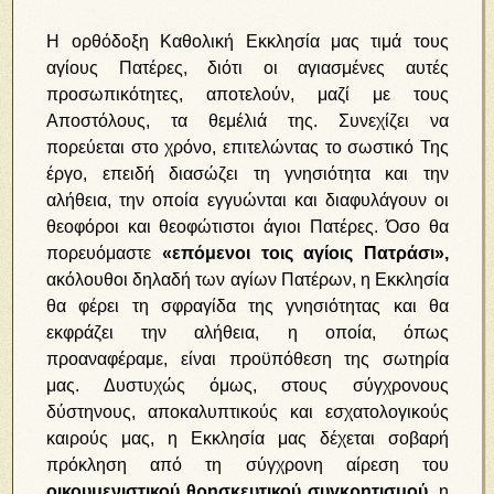
Η ορθόδοξη Καθολική Εκκλησία μας τιμά τους
αγίους Πατέρες, διότι οι αγιασμένες αυτές
προσωπικότητες, αποτελούν, μαζί με τους
Αποστόλους, τα θεμέλιά της. Συνεχίζει να
πορεύεται στο χρόνο, επιτελώντας το σωστικό Της
έργο, επειδή διασώζει τη γνησιότητα και την
αλήθεια, την οποία εγγυώνται και διαφυλάγουν οι
θεοφόροι και θεοφώτιστοι άγιοι Πατέρες. Όσο θα
πορευόμαστε
«επόμενοι τοις αγίοις Πατράσι»,
ακόλουθοι δηλαδή των αγίων Πατέρων, η Εκκλησία
θα φέρει τη σφραγίδα της γνησιότητας και θα
εκφράζει την αλήθεια, η οποία, όπως
προαναφέραμε, είναι προϋπόθεση της σωτηρία
μας. Δυστυχώς όμως, στους σύγχρονους
δύστηνους, αποκαλυπτικούς και εσχατολογικούς
καιρούς μας, η Εκκλησία μας δέχεται σοβαρή
πρόκληση από τη σύγχρονη αίρεση του
οικουμενιστικού θρησκευτικού συγκρητισμού
, η