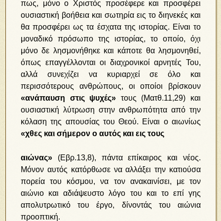
πως, μόνο ο Χριστός προσέφερε και προσφέρει
ουσιαστική βοήθεια και σωτηρία εις το διηνεκές και
θα προσφέρει ως τα έσχατα της ιστορίας. Είναι το
μοναδικό πρόσωπο της ιστορίας, το οποίο, όχι
μόνο δε λησμονήθηκε και κάποτε θα λησμονηθεί,
όπως επαγγέλλονται οι διαχρονικοί αρνητές Του,
αλλά συνεχίζει να κυριαρχεί σε όλο και
περισσότερους ανθρώπους, οι οποίοι βρίσκουν
«ανάπαυση στις ψυχές»
τους (Ματθ.11,29) και
ουσιαστική λύτρωση στην ανθρωπότητα από την
κόλαση της απουσίας του Θεού. Είναι ο αιωνίως
«χθες και σήμερον ο αυτός και εις τους
αιώνας»
(Εβρ.13,8), πάντα επίκαιρος και νέος.
Μόνον αυτός κατόρθωσε να αλλάξει την κατιούσα
πορεία του κόσμου, να τον ανακαινίσει, με τον
αιώνιο και αδιάψευστο λόγο του και το επί γης
απολυτρωτικό του έργο, δίνοντάς του αιώνια
προοπτική.