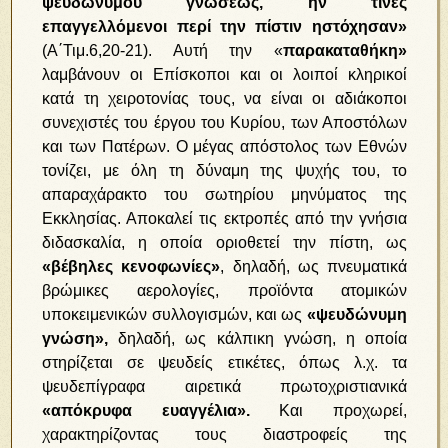
ψευδωνύμου γνώσεως, ην τινες
επαγγελλόμενοι περί την πίστιν ηστόχησαν»
(Α΄Τιμ.6,20-21). Αυτή την «
παρακαταθήκη»
λαμβάνουν οι Επίσκοποι και οι λοιποί κληρικοί
κατά τη χειροτονίας τους, να είναι οι αδιάκοποι
συνεχιστές του έργου του Κυρίου, των Αποστόλων
και των Πατέρων. Ο μέγας απόστολος των Εθνών
τονίζει, με όλη τη δύναμη της ψυχής του, το
απαραχάρακτο του σωτηρίου μηνύματος της
Εκκλησίας. Αποκαλεί τις εκτροπές από την γνήσια
διδασκαλία, η οποία οριοθετεί την πίστη, ως
«βέβηλες κενοφωνίες»
, δηλαδή, ως πνευματικά
βρώμικες αερολογίες, προϊόντα ατομικών
υποκειμενικών συλλογισμών, και ως
«ψευδώνυμη
γνώση»,
δηλαδή, ως κάλπικη γνώση, η οποία
στηρίζεται σε ψευδείς ετικέτες, όπως λ.χ. τα
ψευδεπίγραφα αιρετικά πρωτοχριστιανικά
«απόκρυφα ευαγγέλια».
Και προχωρεί,
χαρακτηρίζοντας τους διαστροφείς της