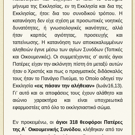
μήνυμα της Εκκλησίας, εν τη Εκκλησία και δια της
Εκκλησίας, ήτοι: δια του συνοδικού τρόπου. Η
κατανόηση δεν είχε σχέση με προσωπικές νοητικές
δυνατότητες, ή γνωσιολογικές ικανότητες, αλλά
ήταν καρπός αγιότητας, προσευχής και
ταπείνωσης. Η κατανόηση των αποκεκαλυμμένων
αληθειών έγινε μέσω των αγίων Συνόδων (Τοπικές
και Οικουμενικές). Οι συμμετέχοντες σ’ αυτές άγιοι
Πατέρες είχαν την ακλόνητη πίστη ότι μεταξύ αυτών
ήταν ο Χριστός και πως ο πραγματικός διδάσκαλός
τους ήταν το Πανάγιο Πνεύμα, το Οποίο οδηγεί την
Εκκλησία
«εις πάσαν την αλήθειαν»
(Ιωάν16,13).
Γι’ αυτό και οι αποφάσεις τους έχουν αλάθητο και
αιώνιο χαρακτήρα και είναι υποχρεωτικά
εφαρμοστέες από όλο το εκκλησιαστικό σώμα.
Εν προκειμένω, οι
άγιοι 318 θεοφόροι Πατέρες
της Α΄ Οικουμενικής Συνόδου
, κλήθηκαν από τον