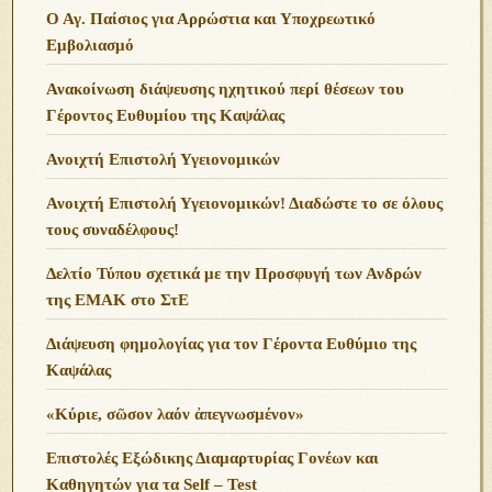
Ο Αγ. Παίσιος για Αρρώστια και Υποχρεωτικό
Εμβολιασμό
Ανακοίνωση διάψευσης ηχητικού περί θέσεων του
Γέροντος Ευθυμίου της Καψάλας
Ανοιχτή Επιστολή Υγειονομικών
Ανοιχτή Επιστολή Υγειονομικών! Διαδώστε το σε όλους
τους συναδέλφους!
Δελτίο Τύπου σχετικά με την Προσφυγή των Ανδρών
της ΕΜΑΚ στο ΣτΕ
Διάψευση φημολογίας για τον Γέροντα Ευθύμιο της
Καψάλας
«Κύριε, σῶσον λαόν ἀπεγνωσμένον»
Επιστολές Εξώδικης Διαμαρτυρίας Γονέων και
Καθηγητών για τα Self – Test