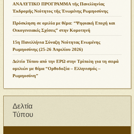
ΑΝΑΛΥΤΙΚΟ ΠΡΟΓΡΑΜΜΑ τῆς Πανελληνίας
Ἐκδρομῆς Νεότητος τῆς Ἑνωμένης Ρωμηοσύνης
Πρόσκληση σε ομιλία με θέμα: “Ψηφιακή Εποχή και
Οικογενειακές Σχέσεις” στην Κομοτηνή
15η Πανελλήνια Σύναξη Νεότητας Ενωμένης
Ρωμηοσύνης (25-26 Ἀπριλίου 2026)
Δελτίο Τύπου από την ΕΡΩ στην Τρίπολη για τη σειρά
ομιλιών με θέμα “Ορθοδοξία – Ελληνισμός –
Ρωμηοσύνη”
Δελτία
Τύπου