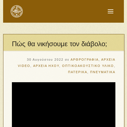
Πώς θα νικήσουμε τον διάβολο;
30 Αυγούστου 2022
σε
ΑΡΘΡΟΓΡΑΦΙΑ
,
ΑΡΧΕΙΑ
VIDEO
,
ΑΡΧΕΙΑ ΗΧΟΥ
,
ΟΠΤΙΚΟΑΚΟΥΣΤΙΚΟ ΥΛΙΚΟ
,
ΠΑΤΕΡΙΚΑ
,
ΠΝΕΥΜΑΤΙΚΑ