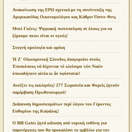
Ανακοίνωση της ΕΡΩ σχετικά με τη συνέντευξη της
Αμερικανίδας Οικονομολόγου κας Κάθριν Όστιν Φιτς
Μπιλ Γκέιτς: Ψηφιακή πιστοποίηση σε όλους για να
ξέρουμε ποιοι είναι οι υγιείς!
Στυγνή ομολογία και φρίκη
Ἡ Ζ΄ Οἰκουμενική Σύνοδος ἀπαγορεύει στούς
Ἐπισκόπους νά δέχονται τό κλείσιμο τῶν Ναῶν
ὁποιαδήποτε αἰτία κι ἄν ὑφίσταται!
Ανoίξτε τις εκκλησίες! 277 Σωματεία και Φορείς ζητούν
παρέμβαση Πρωθυπουργού!
Διάψευση δημοσιευμάτων περί λόγου του Γέροντος
Ευθυμίου της Καψάλας!
O Bill Gates ζητά κάλυψη από νομική ευθύνη για
παρενέργειες που θα προκαλέσει το εμβόλιο για τον