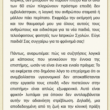
ιατρικής δεν μπορούν να πάρουν πτυχίο και οι άνω
των 60 ετών πληρώνουν πρόστιμο επειδή δεν
εμβολιάστηκαν, η λογική του ανθρώπου σταματά ή
μάλλον πάει περίπατο. Εκφράζω την εκτίμησή μου
και τον θαυμασμό μου για όλους αυτούς τους
ανθρώπους και ειδικότερα για τα νέα παιδιά, τους
τελειόφοιτους φοιτητές των Ιατρικών Σχολών. Εύγε
παιδιά! Σας συγχαίρω για το φρόνημά σας!
Πάντως, αναρωτιέμαι: πώς να συζητήσεις λογικά
με κάποιους που γενικεύουν την έννοια της
επιστήμης, ωσάν να είναι ένα και ενιαίο πράγμα; Το
να εκφέρεται στο δημόσιο λόγο το επιχείρημα ότι οι
ανεμβολίαστοι υγειονομικοί δεν αποκαθίστανται
στην εργασία τους επειδή «δεν πιστεύουν στην
επιστήμη» είναι απλώς εξωφρενικό. Αυτό είναι
φρικτό• λυπάμαι για όποιον δεν αντιλαμβάνεται
αυτήν την αδιανόητη στρέβλωση. Δηλαδή, μια
αποδεδειγμένη από τη ζωή και την κλινική πράξη