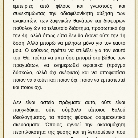
εμπειρίες από φίλους και γνωστούς και
συνεκτιμώντας την αδιαφιλονίκητη αύξηση των
ανακοπών, των ξαφνικών θανάτων και διάφορων
παθολογιών το τελευταίο διάστημα, προσωπικά όχι
την 4η, αλλά όπως είπα δεν θα έκανα ούτε την 1η
δόση. Αλλά μπορώ να μιλήσω μόνο για τον εαυτό
μου. Ο καθένας πρέπει να επιλέξει για τον εαυτό
του. Θα πρέπει να μπει όσο μπορεί στο βάθος των
πραγμάτων, να ενημερωθεί σφαιρικά (πράγμα
δύσκολο, αλλά όχι ανέφικτο) και να αποφασίσει
ποιον να ακούει και ποιον όχι, ποιον να εμπιστευτεί
και ποιον όχι.
Δεν είναι αστεία πράγματα αυτά, ούτε είναι
παιχνιδάκια, ούτε σύμβολα κάποιου θολού
ιδεολογήματος, τα πάσης φύσεως φαρμακευτικά
σκευάσματα. Όποιος αγνοεί την ακαταμάχητη
περιπλοκότητα της φύσης και τη λεπτομέρεια που