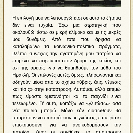
Η επιλογή μου να λειτουργώ έτσι σε αυτό το ζήτημα
δεν είναι τυχαία. Έχω μια στρατηγική που
ακολουθώ, έστω σε μικρή κλίμακα και με τις μικρές
μου δυνάμεις. Από τότε που άρχισα να
καταλαβαίνω τα κοινωνικά-πολιτικά πράγματα,
βλέπω συνεχώς την αγαπημένη μου πατρίδα να
επιμένει να πορεύεται στον δρόμο της κακίας και
όχι της αρετής -για να θυμηθούμε τον μύθο του
Ηρακλή. Οι επιλογές αυτές, όμως, πληρώνονται και
οδηγούν μέσα από το σχήμα «ύβρις, άτις, νέμεσις
και τίσις» στην καταστροφή. Λυπάμαι, αλλά εκτιμώ
πως είμαστε αμετανόητοι και το παιχνίδι είναι
τελειωμένο. Γι’ αυτό, κοιτάζω να «γλιτώσω» όσα
νέα παιδιά μπορώ. Μόνο εάν διασωθούν θα
μπορέσουν να επιστρέψουν με γνώσεις, εμπειρία κι
επιστημοσύνη, για να ανοικοδομήσουν την
πατρίδα, όταν οι συνθήκες το απαιτήσουν