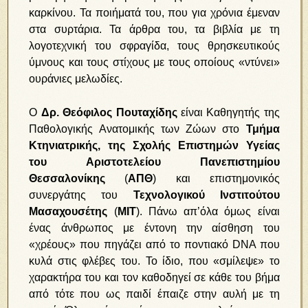
καρκίνου. Τα ποιήματά του, που για χρόνια έμεναν
στα συρτάρια. Τα άρθρα του, τα βιβλία με τη
λογοτεχνική του σφραγίδα, τους θρησκευτικούς
ύμνους και τους στίχους με τους οποίους «ντύνει»
ουράνιες μελωδίες.
Ο
Δρ. Θεόφιλος Πουταχίδης
είναι Καθηγητής της
Παθολογικής Ανατομικής των Ζώων στο
Τμήμα
Κτηνιατρικής, της Σχολής Επιστημών Υγείας
του Αριστοτελείου Πανεπιστημίου
Θεσσαλονίκης
(
ΑΠΘ
) και επιστημονικός
συνεργάτης του
Τεχνολογικού Ινστιτούτου
Μασαχουσέτης
(
ΜΙΤ
). Πάνω απ’όλα όμως είναι
ένας άνθρωπος με έντονη την αίσθηση του
«χρέους» που πηγάζει από το ποντιακό DNA που
κυλά στις φλέβες του. Το ίδιο, που «σμίλεψε» το
χαρακτήρα του και τον καθοδηγεί σε κάθε του βήμα
από τότε που ως παιδί έπαιζε στην αυλή με τη