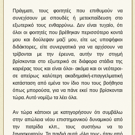
Πράγματι, τους φοιτητές που επιθυμούν να
συνεχίσουν με σπουδές ή μετεκπαίδευση στο
εξωτερικό τους ενθαρρύνω. Δεν είναι τυχαίο, ότι
όλοι οι φοιτητές που βρέθηκαν περισσότερο κοντά
μου και δούλεψαν μαζί μου, είτε ως υποψήφιοι
διδάκτορες, είτε συνεργατικά για να αρχίσουν να
τρίβονται με την έρευνα, αυτήν την στιγμή
βρίσκονται στο εξωτερικό σε διάφορα στάδια της
καριέρας τους και είναι όλοι- ακόμα και οι νεότεροι-
σε απείρως καλύτερη ακαδημαϊκή-επαγγελματική
κατάσταση από εμένα τον ίδιο που τους βοήθησα
όπως μπορούσα, για να πάνε εκεί που βρίσκονται
τώρα. Αυτό νομίζω τα λέει όλα.
Αν τώρα κάποιοι με κατηγορήσουν ότι συμβάλω
στην απώλεια νέου επιστημονικού δυναμικού από
την πατρίδα κλπ., τους συστήνω να το
ξανασκεφτούν. Τα παιδιά αυτά -όλα τους- ήταν από