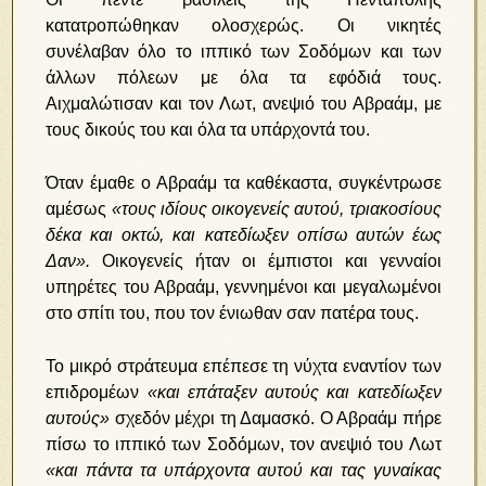
κατατροπώθηκαν ολοσχερώς. Οι νικητές
συνέλαβαν όλο το ιππικό των Σοδόμων και των
άλλων πόλεων με όλα τα εφόδιά τους.
Αιχμαλώτισαν και τον Λωτ, ανεψιό του Αβραάμ, με
τους δικούς του και όλα τα υπάρχοντά του.
Όταν έμαθε ο Αβραάμ τα καθέκαστα, συγκέντρωσε
αμέσως
«τους ιδίους οικογενείς αυτού, τριακοσίους
δέκα και οκτώ, και κατεδίωξεν οπίσω αυτών έως
Δαν».
Οικογενείς ήταν οι έμπιστοι και γενναίοι
υπηρέτες του Αβραάμ, γεννημένοι και μεγαλωμένοι
στο σπίτι του, που τον ένιωθαν σαν πατέρα τους.
Το μικρό στράτευμα επέπεσε τη νύχτα εναντίον των
επιδρομέων
«και επάταξεν αυτούς και κατεδίωξεν
αυτούς»
σχεδόν μέχρι τη Δαμασκό. Ο Αβραάμ πήρε
πίσω το ιππικό των Σοδόμων, τον ανεψιό του Λωτ
«και πάντα τα υπάρχοντα αυτού και τας γυναίκας