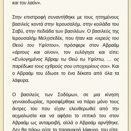
και τον λαόν».
Στην επιστροφή συναντήθηκε με τους ηττημένους
βασιλείς κοντά στην Ιερουσαλήμ, στην κοιλάδα του
Σαβύ, στην πεδιάδα των βασιλέων. Ο βασιλεύς της
Ιερουσαλήμ Μελχισεδέκ, που ήταν και
«ιερεύς του
Θεού του Υψίστου»,
πρόσφερε στον Αβραάμ
«άρτους και οίνον»,
τον ευλόγησε και είπε:
«Ευλογημένος Άβραμ τω Θεώ τω Υψίστω, … ος
παρέδωκε τους εχθρούς σου υποχειρίους σοι».
Και
ο Αβραάμ του έδωσε το ένα δέκατο από όλα τα
λάφυρα.
Ο βασιλεύς των Σοδόμων, σε μια κίνηση
γενναιοδωρίας, προσφέρθηκε να πάρει μόνο τους
άντρες του που είχαν ελευθερωθεί από την
αιχμαλωσία και να αφήσει το ιππικό του στον
Αβραάμ ως ανταμοιβή, αλλά ο Αβραάμ αρνήθηκε.
Δεν θα πάρω ούτε το παραμικρό λάφυρο, του είπε,