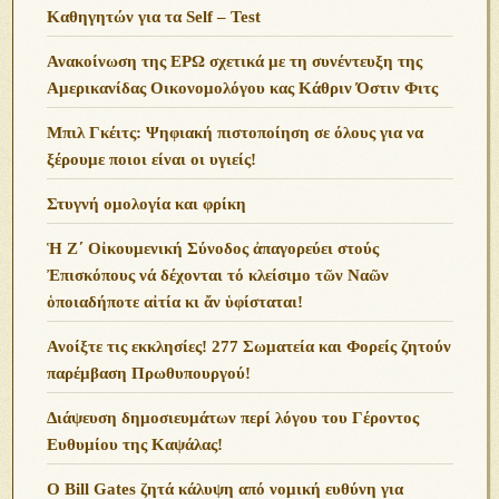
Καθηγητών για τα Self – Test
Ανακοίνωση της ΕΡΩ σχετικά με τη συνέντευξη της
Αμερικανίδας Οικονομολόγου κας Κάθριν Όστιν Φιτς
Μπιλ Γκέιτς: Ψηφιακή πιστοποίηση σε όλους για να
ξέρουμε ποιοι είναι οι υγιείς!
Στυγνή ομολογία και φρίκη
Ἡ Ζ΄ Οἰκουμενική Σύνοδος ἀπαγορεύει στούς
Ἐπισκόπους νά δέχονται τό κλείσιμο τῶν Ναῶν
ὁποιαδήποτε αἰτία κι ἄν ὑφίσταται!
Ανoίξτε τις εκκλησίες! 277 Σωματεία και Φορείς ζητούν
παρέμβαση Πρωθυπουργού!
Διάψευση δημοσιευμάτων περί λόγου του Γέροντος
Ευθυμίου της Καψάλας!
O Bill Gates ζητά κάλυψη από νομική ευθύνη για