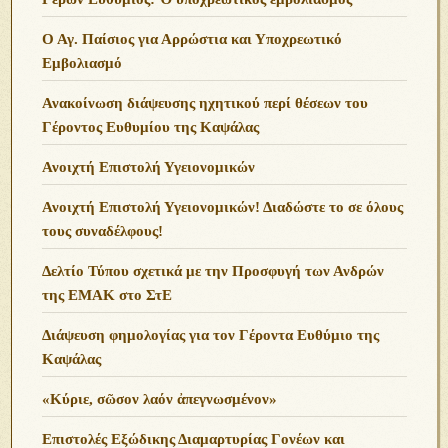
Ο Αγ. Παίσιος για Αρρώστια και Υποχρεωτικό
Εμβολιασμό
Ανακοίνωση διάψευσης ηχητικού περί θέσεων του
Γέροντος Ευθυμίου της Καψάλας
Ανοιχτή Επιστολή Υγειονομικών
Ανοιχτή Επιστολή Υγειονομικών! Διαδώστε το σε όλους
τους συναδέλφους!
Δελτίο Τύπου σχετικά με την Προσφυγή των Ανδρών
της ΕΜΑΚ στο ΣτΕ
Διάψευση φημολογίας για τον Γέροντα Ευθύμιο της
Καψάλας
«Κύριε, σῶσον λαόν ἀπεγνωσμένον»
Επιστολές Εξώδικης Διαμαρτυρίας Γονέων και