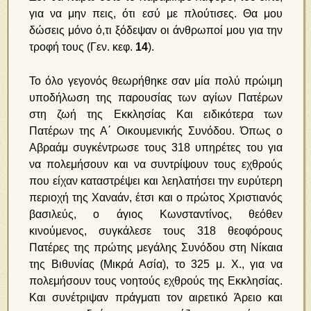
για να μην πεις, ότι εσύ με πλούτισες. Θα μου
δώσεις μόνο ό,τι ξόδεψαν οι άνθρωποί μου για την
τροφή τους
(Γεν. κεφ.
14
).
Το όλο γεγονός θεωρήθηκε σαν μία πολύ πρώιμη
υποδήλωση της παρουσίας των αγίων Πατέρων
στη ζωή της Εκκλησίας Και ειδικότερα των
Πατέρων της Α΄ Οικουμενικής Συνόδου. Όπως ο
Αβραάμ συγκέντρωσε τους 318 υπηρέτες του για
να πολεμήσουν και να συντρίψουν τους εχθρούς
που είχαν καταστρέψει και λεηλατήσει την ευρύτερη
περιοχή της Χαναάν, έτσι και ο πρώτος Χριστιανός
βασιλεύς, ο άγιος Κωνσταντίνος, θεόθεν
κινούμενος, συγκάλεσε τους 318 θεοφόρους
Πατέρες της πρώτης μεγάλης Συνόδου στη Νίκαια
της Βιθυνίας (Μικρά Ασία), το 325 μ. Χ., για να
πολεμήσουν τους νοητούς εχθρούς της Εκκλησίας.
Και συνέτριψαν πράγματι τον αιρετικό Άρειο και