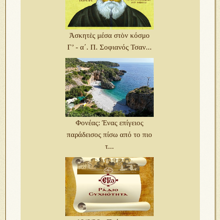
Ἀσκητὲς μέσα στὸν κόσμο
Γ’ - α΄. Π. Σοφιανός Τσαν...
Φονέας: Ένας επίγειος
παράδεισος πίσω από το πιο
τ...