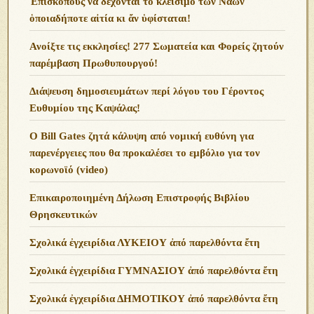
Ἐπισκόπους νά δέχονται τό κλείσιμο τῶν Ναῶν
ὁποιαδήποτε αἰτία κι ἄν ὑφίσταται!
Ανoίξτε τις εκκλησίες! 277 Σωματεία και Φορείς ζητούν
παρέμβαση Πρωθυπουργού!
Διάψευση δημοσιευμάτων περί λόγου του Γέροντος
Ευθυμίου της Καψάλας!
O Bill Gates ζητά κάλυψη από νομική ευθύνη για
παρενέργειες που θα προκαλέσει το εμβόλιο για τον
κορωνοϊό (video)
Επικαιροποιημένη Δήλωση Επιστροφής Βιβλίου
Θρησκευτικών
Σχολικά ἐγχειρίδια ΛΥΚΕΙΟΥ ἀπό παρελθόντα ἔτη
Σχολικά ἐγχειρίδια ΓΥΜΝΑΣΙΟΥ ἀπό παρελθόντα ἔτη
Σχολικά ἐγχειρίδια ΔΗΜΟΤΙΚΟΥ ἀπό παρελθόντα ἔτη